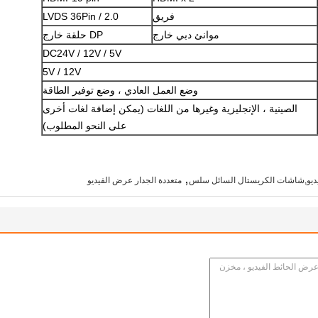
فريق
LVDS 36Pin / 2.0
موانئ دبي خارج
DP حلقة خارج
DC24V / 12V / 5V
5V / 12V
وضع العمل العادي ، وضع توفير الطاقة
الصينية ، الإنجليزية وغيرها من اللغات (يمكن إضافة لغات أخرى
على النحو المطلوب)
,
يديو,شاشات الكريستال السائل سلس
متعددة الجدار عرض الفيديو