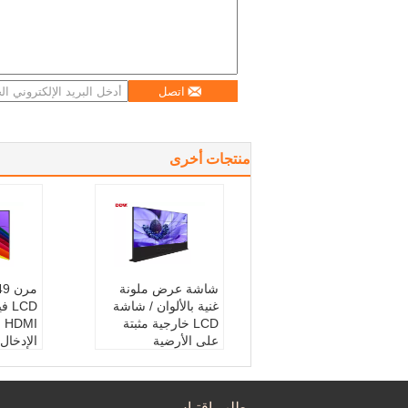
اتصل
منتجات أخرى
شاشة عرض ملونة
غنية بالألوان / شاشة
LCD خارجية مثبتة
على الأرضية
الإدخال ،
اسم:
شاشة عرض الفي
اسم الم
ديو
D فيديو الجدار
اللون:
لون غني
حجم ال
طلب اقتباس