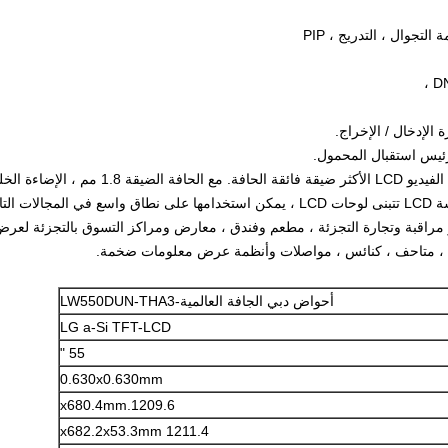
ئيس استقبال المحمول.
مع الحافة الضيقة 1.8 مم ، الإضاءة الخلفية LED وضوح FHD 1080P ، شركة
يمكن استخدامها على نطاق واسع في المجالات التال
ز مراقبة وتجارة التجزئة ، مطعم وفندق ، معارض ومراكز التسوق بالتجزئة لع
 ، متاحف ، كنائس ، مواصلات وأنظمة عرض معلومات ضخمة.
أحواض دبي الجافة العالمية-LW550DUN-THA3
LG a-Si TFT-LCD
55 "
0.630x0.630mm
1209.6.x680.4mm
1211.4 x682.2x53.3mm