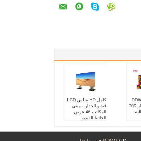
صف التجاري DDW
كامل HD سلس LCD
LCD فيديو الجدار 700
فيديو الجدار ، مبنى
ية
المكاتب 46 عرض
الحائط الفيديو
DDW LCD فيدي
الدقة:
1920x1080P
46 بوصة
عرض الحافة:
3.5 ملم
DDW LCD فيديو الجدار