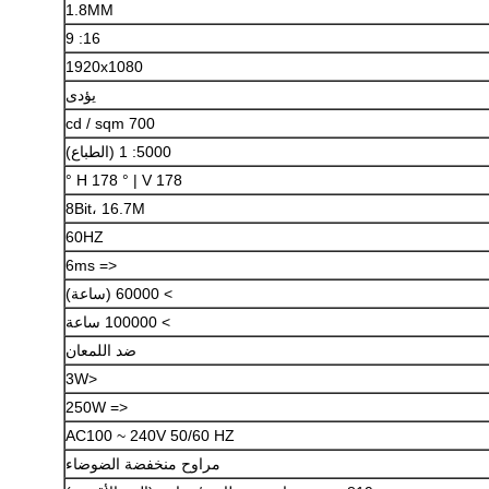
اترك رسالة
1.8MM
16: 9
1920x1080
يؤدى
700 cd / sqm
5000: 1 (الطباع)
H 178 ° | V 178 °
8Bit، 16.7M
60HZ
<= 6ms
> 60000 (ساعة)
> 100000 ساعة
ضد اللمعان
إرسال
<3W
<= 250W
AC100 ~ 240V 50/60 HZ
مراوح منخفضة الضوضاء