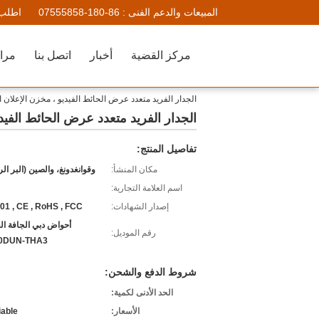
المبيعات والدعم الفنى :
86-180-07555858
اطلب 
مركز القضية
أخبار
اتصل بنا
مراق
الجدار الفريد متعدد عرض الحائط الفيديو ، مخزن الإعلان 
الجدار الفريد متعدد عرض الحائط الفيد
تفاصيل المنتج:
مكان المنشأ:
وقوانغدونغ، والصين (البر ال
اسم العلامة التجارية:
إصدار الشهادات:
01 , CE , RoHS , FCC
أحواض دبي الجافة الع
رقم الموديل:
0DUN-THA3
شروط الدفع والشحن:
الحد الأدنى لكمية:
الأسعار:
iable