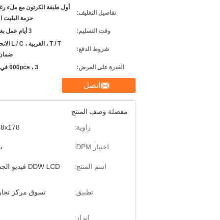
أول طبقة الكرتون مع ملء رغو
تفاصيل التغليف:
حزمة البليت 
وقت التسليم:
3 أيام عمل بعد الدفع
T / T ، الغربية 
شروط الدفع:
ضمان 
القدرة على العرض:
3 ، 000pcs في الشهر
اتصل
مفصلة وصف المنتج
زاوية:
78x178
اختيار DPM:
ن
اسم المنتج:
DDW LCD فيديو الجدار
تطبيق:
تسوق مركز تجار
إبراز: