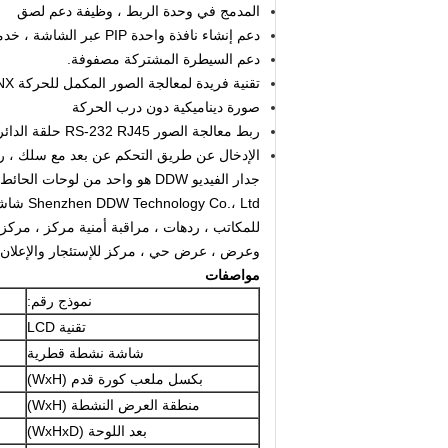
المدمج في وحدة الربط ، وظيفة دعم لصق
دعم إنشاء نافذة واحدة PIP عبر الشاشة ، خدمة التجوال ، التدريج ، PIP
دعم السيطرة المشتركة مصفوفة.
تقنية فريدة لمعالجة الصور المكمل للحركة DNX ،
صورة ديناميكية دون درب الحركة
ربط معالجة الصور RS-232 RJ45 حلقة الدائرة الإدخال / الإخراج.
الإدخال عن طريق التحكم عن بعد مع سلك ، ر
جدار الفيديو DDW هو واحد من لوحات الحائط الفيديو LCD الأكثر ضيقة فائقة الحافة.
Shenzhen DDW Technology Co.، Ltd شاشة LCD تتبنى لوحات LCD ،
للمكاتب ، ردهات ، مراقبة أمنية مركز ، مرك
وعرض ، عرض حي ، مركز للإستئجار والإعلان
مواصفات
نموذج رقم:
تقنية LCD
شاشة نشطة قطرية
بكسل ملعب كورة قدم (WxH)
منطقة العرض النشطة (WxH)
بعد اللوحة (WxHxD)