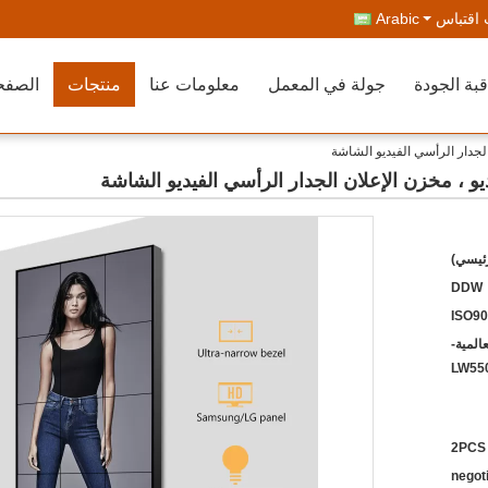
اقتباس
Arabic
بة الجودة
جولة في المعمل
معلومات عنا
منتجات
الصفح
الجدار الرأسي الفيديو الشاشة
يو ، مخزن الإعلان الجدار الرأسي الفيديو الشاشة
رئيسي)
DDW
ISO90
المية-
LW55
2PCS
negot