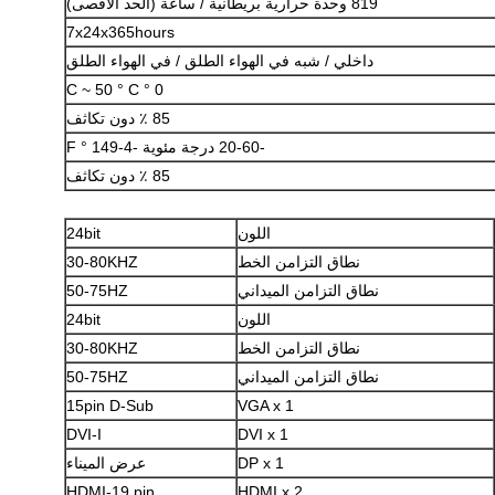
819 وحدة حرارية بريطانية / ساعة (الحد الأقصى)
7x24x365hours
داخلي / شبه في الهواء الطلق / في الهواء الطلق
0 ° C ~ 50 ° C
85 ٪ دون تكاثف
-20-60 درجة مئوية
-4-149 ° F
85 ٪ دون تكاثف
اللون
24bit
نطاق التزامن الخط
30-80KHZ
نطاق التزامن الميداني
50-75HZ
اللون
24bit
نطاق التزامن الخط
30-80KHZ
نطاق التزامن الميداني
50-75HZ
15pin D-Sub
VGA x 1
DVI-I
DVI x 1
DP x 1
عرض الميناء
HDMI-19 pin
HDMI x 2