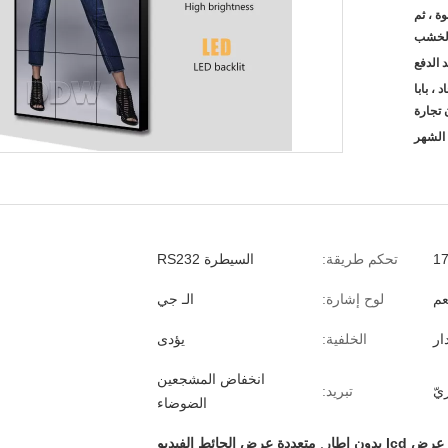
ة ، ثم
الخشب
، L / C الاتحاد ، بابا
تجارة
1
تحكم طريقة:
السيطرة RS232
عم
لوح إشارة:
الـ جي
الخلفية:
يؤدى
انخفاض المشجعين
يّ
تبريد:
الضوضاء
عرض lcd بدون إطار
,
متعددة عرض الحائط الفيديو