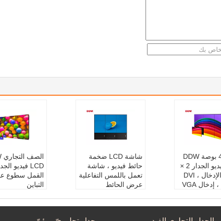
مرن 49 بوصة DDW
شاشة LCD ضخمة
ال
LCD فيديو الجدار 2 ×
حائط فيديو ، شاشة
HDMI الإدخال ، DVI
تعمل باللمس التفاعلية
القمل سطوع عال
 إدخال VGA
عرض الحائط
التباين
نتج:
DDW LC
سطوع:
500 القمل
اسم:
اسم المنتج:
LCD فيدي
و الجدار
لوحة:
49 بوصة
و الجدار العرض
زاوية:
178x178
الجدار التجاري الفيديو
جدار تحاوريّ مرئيّ