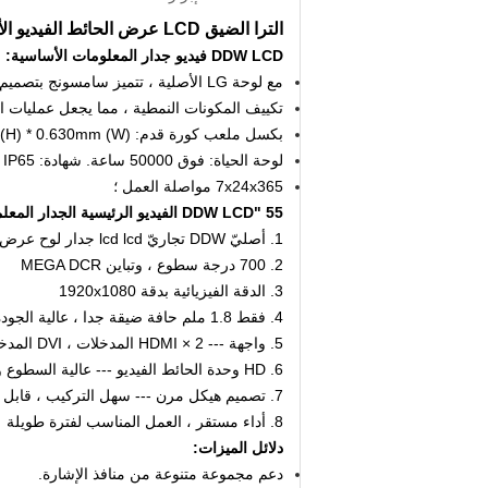
الترا الضيق LCD عرض الحائط الفيديو الأصلي للأزياء مخزن الإعلان DDW-LW550DUN-THA3
DDW LCD فيديو جدار المعلومات الأساسية:
مع لوحة LG الأصلية ، تتميز سامسونج بتصميم أنيق وأخف وزناً وسهولة في التركيب والتثبيت ؛
تكييف المكونات النمطية ، مما يجعل عمليات الص
بكسل ملعب كورة قدم: 0.630mm (H) * 0.630mm (W)؛
لوحة الحياة: فوق 50000 ساعة.
شهادة: FCC ، CE ، ROHS ، IP65.
7x24x365 مواصلة العمل ؛
55 "DDW LCD الفيديو الرئيسية الجدار المعلمات
1. أصليّ DDW تجاريّ lcd lcd جدار لوح عرض لوحة، 16: 9 LG a-Si TFT-LCD
2. 700 درجة سطوع ، وتباين MEGA DCR
3. الدقة الفيزيائية بدقة 1920x1080
4. فقط 1.8 ملم حافة ضيقة جدا ، عالية الجودة ، عملي ، تأثير رؤية جيدة.
5. واجهة ---
2 × HDMI المدخلات ، DVI المدخلات ، VGA المدخلات ، AV المدخلات ، DP حلقة في حلقة خارج ، خرج إخراج RS232
6. HD وحدة الحائط الفيديو --- عالية السطوع والتباين العالي ، سلسلة كاملة.
7. تصميم هيكل مرن --- سهل التركيب ، قابل للتوسعة ، تركيبة عشوائية
8. أداء مستقر ، العمل المناسب لفترة طويلة
دلائل الميزات:
دعم مجموعة متنوعة من منافذ الإشارة.