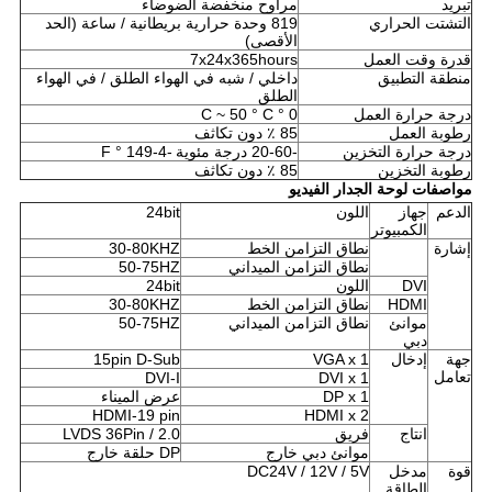
تبريد
مراوح منخفضة الضوضاء
التشتت الحراري
819 وحدة حرارية بريطانية / ساعة (الحد
الأقصى)
قدرة وقت العمل
7x24x365hours
منطقة التطبيق
داخلي / شبه في الهواء الطلق / في الهواء
الطلق
درجة حرارة العمل
0 ° C ~ 50 ° C
رطوبة العمل
85 ٪ دون تكاثف
درجة حرارة التخزين
-20-60 درجة مئوية
-4-149 ° F
رطوبة التخزين
85 ٪ دون تكاثف
مواصفات لوحة الجدار الفيديو
الدعم
جهاز
اللون
24bit
الكمبيوتر
إشارة
نطاق التزامن الخط
30-80KHZ
نطاق التزامن الميداني
50-75HZ
DVI
اللون
24bit
HDMI
نطاق التزامن الخط
30-80KHZ
موانئ
نطاق التزامن الميداني
50-75HZ
دبي
جهة
إدخال
VGA x 1
15pin D-Sub
تعامل
DVI-I
DVI x 1
DP x 1
عرض الميناء
HDMI-19 pin
HDMI x 2
انتاج
فريق
LVDS 36Pin / 2.0
موانئ دبي خارج
DP حلقة خارج
قوة
مدخل
DC24V / 12V / 5V
الطاقة