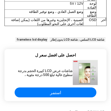
لوحة
5V / 12V
القيادة
وضع
وضع العمل العادي ، وضع توفير الطاقة
الطاقة
آخر
OSD
الصينية ، الإنجليزية وغيرها من اللغات (يمكن إضافة
لغات أخرى على النحو المطلوب)
شاشة LCD السلس ، شاشة LCD بدون إطار
frameless lcd display
احصل على افضل سعر ل
شاشات عرض LCD كبيرة الحجم بدرجة
سطوع عالية تبلغ 500 درجة مئوية ،
شاشات تلفزيون LCD 55 بوصة من
حائط الفيديو
استمر