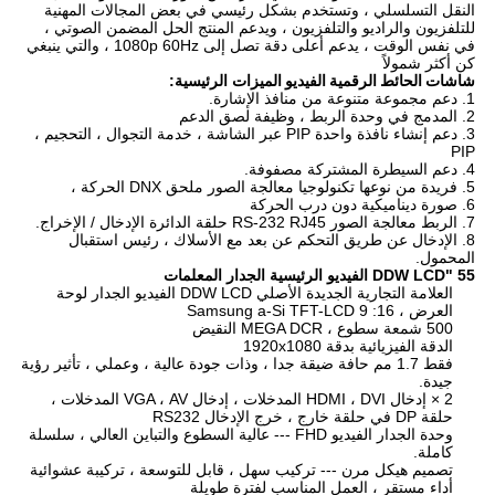
النقل التسلسلي ، وتستخدم بشكل رئيسي في بعض المجالات المهنية
للتلفزيون والراديو والتلفزيون ، ويدعم المنتج الحل المضمن الصوتي ،
في نفس الوقت ، يدعم أعلى دقة تصل إلى 1080p 60Hz ، والتي ينبغي
كن أكثر شمولاً
شاشات الحائط الرقمية الفيديو
الميزات الرئيسية:
1. دعم مجموعة متنوعة من منافذ الإشارة.
2. المدمج في وحدة الربط ، وظيفة لصق الدعم
3. دعم إنشاء نافذة واحدة PIP عبر الشاشة ، خدمة التجوال ، التحجيم ،
PIP
4. دعم السيطرة المشتركة مصفوفة.
5. فريدة من نوعها تكنولوجيا معالجة الصور ملحق DNX الحركة ،
6. صورة ديناميكية دون درب الحركة
7. الربط معالجة الصور RS-232 RJ45 حلقة الدائرة الإدخال / الإخراج.
8. الإدخال عن طريق التحكم عن بعد مع الأسلاك ، رئيس استقبال
المحمول.
55 "DDW LCD الفيديو الرئيسية الجدار المعلمات
العلامة التجارية الجديدة الأصلي DDW LCD الفيديو الجدار لوحة
العرض ، 16: 9 Samsung a-Si TFT-LCD
500 شمعة سطوع ، MEGA DCR النقيض
الدقة الفيزيائية بدقة 1920x1080
فقط 1.7 مم حافة ضيقة جدا ، وذات جودة عالية ، وعملي ، تأثير رؤية
جيدة.
2 × إدخال HDMI ، DVI المدخلات ، إدخال VGA ، AV المدخلات ،
حلقة DP في حلقة خارج ، خرج الإدخال RS232
وحدة الجدار الفيديو FHD --- عالية السطوع والتباين العالي ، سلسلة
كاملة.
تصميم هيكل مرن --- تركيب سهل ، قابل للتوسعة ، تركيبة عشوائية
أداء مستقر ، العمل المناسب لفترة طويلة