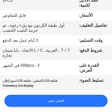
الحد الأدنى
2PCS
لكمية:
مراقبة
الأسعار:
قابل للتفاوض
الجودة
تفاصيل التغليف:
أول طبقة الكرتون مع ملء رغوة ، ثم
حزمة البليت الخشب
اتصل
وقت التسليم:
3 أيام عمل بعد الدفع
بنا
شروط الدفع:
T / T ، الغربية ، L / C الاتحاد ، بابا ضمان
تجارة
أخبار
القدرة على
3 ، 000pcs في الشهر
العرض:
اطلب
تسليط الضوء:
,
شاشة LCD السلس ، شاشة LCD بدون إطار
اقتباس
frameless lcd display
CASE
افضل سعر
CENTER