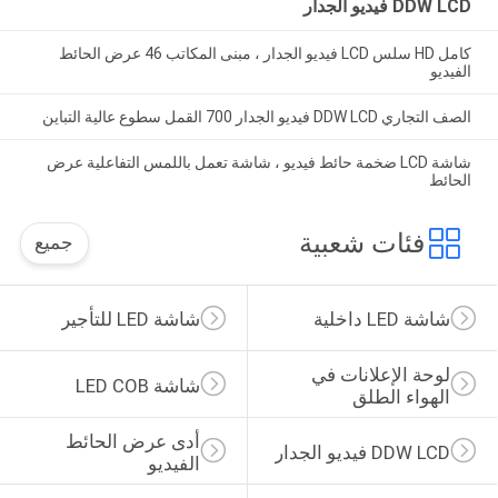
DDW LCD فيديو الجدار
كامل HD سلس LCD فيديو الجدار ، مبنى المكاتب 46 عرض الحائط
الفيديو
الصف التجاري DDW LCD فيديو الجدار 700 القمل سطوع عالية التباين
شاشة LCD ضخمة حائط فيديو ، شاشة تعمل باللمس التفاعلية عرض
الحائط
فئات شعبية
جميع
شاشة LED داخلية
شاشة LED للتأجير
لوحة الإعلانات في 
شاشة LED COB
الهواء الطلق
أدى عرض الحائط 
DDW LCD فيديو الجدار
الفيديو