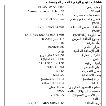
شاشات الفيديو الرقمية الجدار
المواصفات
نموذج رقم:
DDW-
LW550HN16
تقنية LCD
Samsung a-Si TFT-LCD
شاشة نشطة قطرية
55 "
بكسل ملعب كورة قدم
0.630x0.630mm
(WxH)
منطقة العرض النشطة
1209.6x680.4mm
(WxH)
بعد اللوحة (WxHxD)
x68.1mm
682.34
1211.54x
مجموع الحافة العرض
1.7 ملم |
0.208 "
ابعاد متزنة
16: 9
القرار المادي
1920x1080
نظام الإضاءة الخلفية
يؤدى
الإنارة (القمل)
500cd / متر مربع
تناقض
5000: 1 (الطباع)
زاوية الرؤية
H 178 ° | V 178 °
ألوان العرض
8Bit، 16.7M
معدل التحديث
60HZ
وقت الاستجابة
<= 6ms
الحياة (ساعة)
> 60000 (ساعة)
MTBF
> 100000 ساعة
سطح - المظهر الخارجي
ضد اللمعان
الاستعداد استهلاك الطاقة
<3W
الحد الأقصى لاستهلاك
<= 250W
الطاقة
مزود الطاقة
AC100 ~ 240V 50/60 HZ