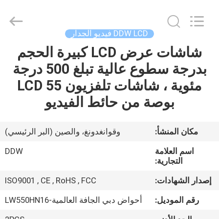
Shenzhen
DDW
Technology
Co.,
Ltd..
DDW LCD فيديو الجدار
All
Rights
Reserved.
شاشات عرض LCD كبيرة الحجم
الصفحة
Developed
by
بدرجة سطوع عالية تبلغ 500 درجة
الرئيسية
ECER
مئوية ، شاشات تلفزيون LCD 55
منتجات
بوصة من حائط الفيديو
معلومات
مكان المنشأ:
وقوانغدونغ، والصين (البر الرئيسي)
عنا
اسم العلامة
DDW
التجارية:
جولة
إصدار الشهادات:
ISO9001 , CE , RoHS , FCC
في
رقم الموديل:
أحواض دبي الجافة العالمية-LW550HN16
المعمل