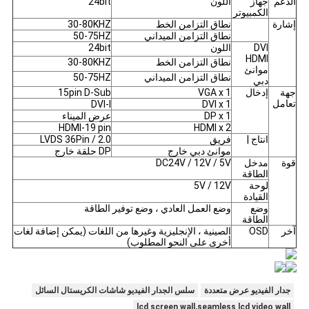
الدعم
جهاز
اللون
24bit
الكمبيوتر
إشارة
نطاق التزامن الخط
30-80KHZ
نطاق التزامن الميداني
50-75HZ
DVI
اللون
24bit
HDMI
نطاق التزامن الخط
30-80KHZ
موانئ
نطاق التزامن الميداني
50-75HZ
دبي
جهة
إدخال
VGA x 1
15pin D-Sub
تعامل
DVI-I
DVI x 1
DP x 1
عرض الميناء
HDMI-19 pin
HDMI x 2
انتاج |
فريق
LVDS 36Pin / 2.0
موانئ دبي خارج
DP حلقة خارج
قوة
مدخل
DC24V / 12V / 5V
الطاقة
لوحة
5V / 12V
القيادة
وضع
وضع العمل العادي ، وضع توفير الطاقة
الطاقة
آخر
OSD
الصينية ، الإنجليزية وغيرها من اللغات (يمكن إضافة لغات
أخرى على النحو المطلوب)
جدار الفيديو عرض متعددة
سلس الجدار الفيديو شاشات الكريستال السائل
lcd screen wall,seamless lcd video wall