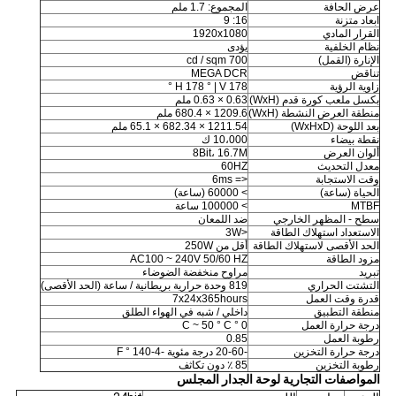
عرض الحافة
المجموع: 1.7 ملم
ابعاد متزنة
16: 9
القرار المادي
1920x1080
نظام الخلفية
يؤدى
الإنارة (القمل)
700 cd / sqm
تناقض
MEGA DCR
زاوية الرؤية
H 178 ° | V 178 °
بكسل ملعب كورة قدم (WxH)
0.63 × 0.63 ملم
منطقة العرض النشطة (WxH)
1209.6 × 680.4 ملم
بعد اللوحة (WxHxD)
1211.54
×
682.34
×
65.1
ملم
نقطة بيضاء
10،000 ك
ألوان العرض
8Bit، 16.7M
معدل التحديث
60HZ
وقت الاستجابة
<= 6ms
الحياة (ساعة)
> 60000 (ساعة)
MTBF
> 100000 ساعة
سطح - المظهر الخارجي
ضد اللمعان
الاستعداد استهلاك الطاقة
<3W
الحد الأقصى لاستهلاك الطاقة
أقل من 250W
مزود الطاقة
AC100 ~ 240V 50/60 HZ
تبريد
مراوح منخفضة الضوضاء
التشتت الحراري
819 وحدة حرارية بريطانية / ساعة (الحد الأقصى)
قدرة وقت العمل
7x24x365hours
منطقة التطبيق
داخلي / شبه في الهواء الطلق
درجة حرارة العمل
0 ° C ~ 50 ° C
رطوبة العمل
0.85
درجة حرارة التخزين
-20-60 درجة مئوية
-4-140 ° F
رطوبة التخزين
85 ٪ دون تكاثف
المواصفات التجارية لوحة الجدار المجلس