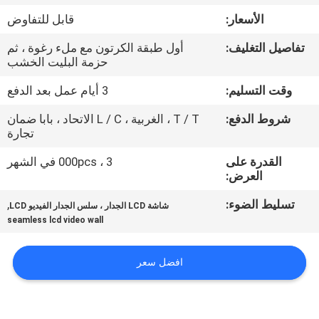
الأسعار:
قابل للتفاوض
مراقبة
تفاصيل التغليف:
أول طبقة الكرتون مع ملء رغوة ، ثم
الجودة
حزمة البليت الخشب
وقت التسليم:
3 أيام عمل بعد الدفع
اتصل
شروط الدفع:
T / T ، الغربية ، L / C الاتحاد ، بابا ضمان
بنا
تجارة
القدرة على
3 ، 000pcs في الشهر
أخبار
العرض:
تسليط الضوء:
,
شاشة LCD الجدار ، سلس الجدار الفيديو LCD
اطلب
seamless lcd video wall
اقتباس
افضل سعر
CASE
CENTER