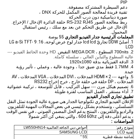
PIP
دعم السيطرة المشتركة مصفوفة.
تقنية فريدة لمعالجة الصور المكمل للحركة DNX ،
صورة ديناميكية دون درب الحركة
ربط معالجة الصور RS-232 RJ45 حلقة الدائرة الإدخال / الإخراج.
الإدخال عن طريق التحكم عن بعد مع سلك ، رئيس استقبال
المحمول.
المعلمات الرئيسية
جدار الفيديو التجاري
55 بوصة
1. أصليّ DDW تجاريّ lcd lcd جدار لوح عرض لوحة، 16: 9 LG a-Si TFT-
LCD
2. 700nits السطوع ، MEGA DCR النقيض.
HD وحدة الحائط الفيديو ---
عالية السطوع والتباين العالي ، سلسلة كاملة.
3. الدقة الفيزيائية بدقة 1920x1080
4. 1.7MM فقط مدي ضيق جدا ، وجودة عالية ، وعملي ، تأثير رؤية
جيدة.
5. واجهة ---
2 × HDMI المدخلات ، DVI المدخلات ، VGA المدخلات ، AV
المدخلات ، DP حلقة في حلقة خارج ، خرج إخراج RS232
6. تصميم هيكل مرن --- سهل التركيب ، قابل للتوسعة ، تركيبة عشوائية
7. أداء مستقر ، العمل المناسب لفترة طويلة
تطبيق تجاري الجدار الفيديو
الإعلان الفيديو التجاري تكنولوجيا الجدار هي صورة عالية الجودة تمثل النقل
التسلسلي ، وتستخدم بشكل رئيسي في بعض المجالات المهنية للتلفزيون
والراديو والتلفزيون ، المنتج يدعم الحل المضمن الصوتي ، في نفس الوقت
، يدعم أعلى دقة إلى 60d 60hz ، والتي ينبغي كن أكثر شمولاً
المواصفات
:
نموذج رقم:
أحواض دبي الجافة العالمية-LW550HN14
تقنية LCD
LCD
SAMSUNG
شاشة نشطة قطرية
55 "