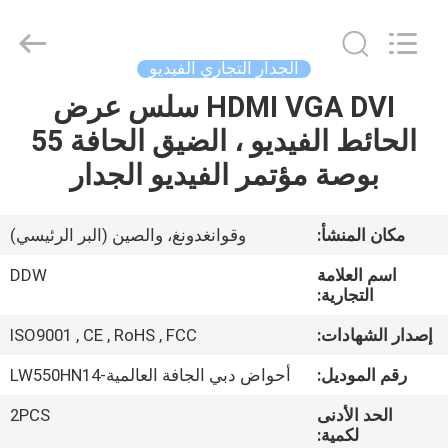
2026
Shenzhen
DDW
Technology
Co.,
الجدار التجاري الفيديو
Ltd..
All
HDMI VGA DVI سلس عرض
الصفحة
Rights
Reserved.
Developed
الحائط الفيديو ، الضيق الحافة 55
الرئيسية
by
ECER
بوصة مؤتمر الفيديو الجدار
منتجات
مكان المنشأ:
وقوانغدونغ، والصين (البر الرئيسي)
معلومات
اسم العلامة
DDW
عنا
التجارية:
إصدار الشهادات:
ISO9001 , CE , RoHS , FCC
جولة
رقم الموديل:
أحواض دبي الجافة العالمية-LW550HN14
في
الحد الأدنى
2PCS
المعمل
لكمية: