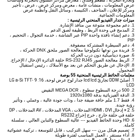
وتجارة التجزئة ، مطعم وفندق ، معارض مراكز التسوق بالتجزئة وشاشات
عرض المعلومات ، منشآت عامة ، معرض ومركز عرض ، عرض ، تأجير
ومركز للإعلان ، المتاحف ، الكنيسة ، وسائل النقل وأنظمة عرض
المعلومات الجماعية.
ميزات
جدار الفيديو المنحني الرئيسية
:
1. دعم مجموعة متنوعة من منافذ الإشارة.
2. المدمج في وحدة الربط ، وظيفة لصق الدعم
3. دعم إنشاء نافذة واحدة PIP عبر الشاشة ، خدمة التجوال ، التحجيم ،
PIP
4. دعم السيطرة المشتركة مصفوفة.
5. فريدة من نوعها تكنولوجيا معالجة الصور ملحق DNX الحركة ،
6. صورة ديناميكية دون درب الحركة
7. الربط معالجة الصور RS-232 RJ45 حلقة الدائرة الإدخال / الإخراج.
8. الإدخال عن طريق التحكم عن بعد مع الأسلاك ، رئيس استقبال
المحمول.
معلمات
الحائط الرئيسية المنحنية 55 بوصة
1. أصليّ DDW تجاريّ lcd lcd جدار لوح عرض لوحة، 16: 9 LG a-Si TFT-
LCD
2. 500 درجة السطوع سطوع ، MEGA DCR النقيض
3. الدقة الفيزيائية بدقة 1920x1080
4. فقط 1.7 ملم حافة ضيقة جدا ، وذات جودة عالية ، وعملي ، وتأثير
رؤية جيدة.
5.
2 × إدخال HDMI ، DVI المدخلات ، VGA المدخلات ، AV المدخلات ، DP
حلقة في حلقة خارج ، خرج إخراج RS232
6. HD وحدة الحائط الفيديو --- عالية السطوع والتباين العالي ، سلسلة
كاملة.
7. تصميم هيكل مرن --- سهل التركيب ، قابل للتوسعة ، تركيبة عشوائية
8. أداء مستقر ، العمل المناسب لفترة طويلة