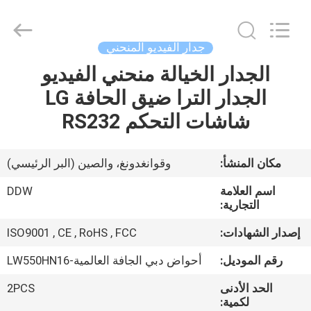
DDW
Technology
Co.,
Ltd..
All
جدار الفيديو المنحني
Rights
Reserved.
الجدار الخيالة منحني الفيديو
الصفحة
Developed
by
ECER
الجدار الترا ضيق الحافة LG
الرئيسية
شاشات التحكم RS232
منتجات
مكان المنشأ:
وقوانغدونغ، والصين (البر الرئيسي)
معلومات
اسم العلامة
DDW
عنا
التجارية:
إصدار الشهادات:
ISO9001 , CE , RoHS , FCC
جولة
رقم الموديل:
أحواض دبي الجافة العالمية-LW550HN16
في
الحد الأدنى
2PCS
المعمل
لكمية: