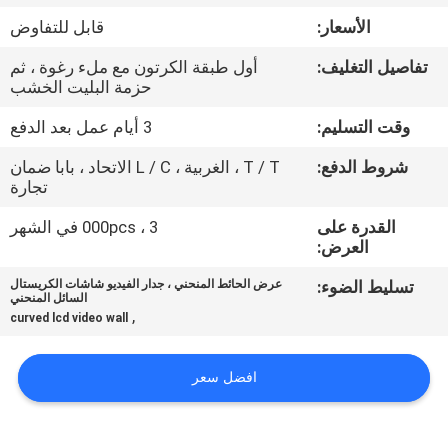
الأسعار:
قابل للتفاوض
مراقبة
تفاصيل التغليف:
أول طبقة الكرتون مع ملء رغوة ، ثم
الجودة
حزمة البليت الخشب
وقت التسليم:
3 أيام عمل بعد الدفع
اتصل
شروط الدفع:
T / T ، الغربية ، L / C الاتحاد ، بابا ضمان
بنا
تجارة
القدرة على
3 ، 000pcs في الشهر
أخبار
العرض:
تسليط الضوء:
عرض الحائط المنحني ، جدار الفيديو شاشات الكريستال
السائل المنحني
اطلب
,
curved lcd video wall
اقتباس
افضل سعر
CASE
CENTER