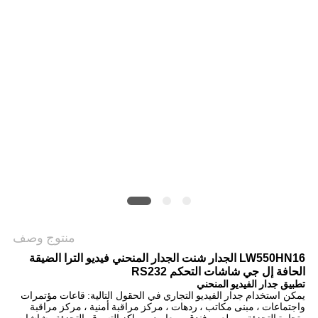
خريطة
الموقع
PRIVACY
POLICY
منتوج وصف
LW550HN16 الجدار شنت الجدار المنحني فيديو الترا الضيقة
الحافة إل جي شاشات التحكم RS232
تطبيق
جدار الفيديو المنحني
يمكن استخدام
جدار الفيديو التجاري
في الحقول التالية:
قاعات مؤتمرات
واجتماعات ، مبنى مكاتب ، ردهات ، مركز مراقبة أمنية ، مركز مراقبة