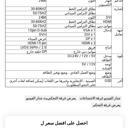
الدعم
جهاز
اللون
24bit
الكمبيوتر
إشارة
نطاق التزامن الخط
30-80KHZ
نطاق التزامن الميداني
50-75HZ
DVI
اللون
24bit
HDMI
نطاق التزامن الخط
30-80KHZ
موانئ دبي
نطاق التزامن الميداني
50-75HZ
جهة
إدخال
VGA x 1
15pin D-Sub
تعامل
DVI-I
DVI x 1
DP x 1
عرض الميناء
HDMI-19 pin
HDMI x 2
انتاج
فريق
LVDS 36Pin / 2.0
موانئ دبي خارج
DP حلقة خارج
قوة
مدخل
DC24V / 12V / 5V
الطاقة
لوحة
5V / 12V
القيادة
وضع
وضع العمل العادي ، وضع توفير الطاقة
الطاقة
آخر
OSD
الصينية ، الإنجليزية وغيرها من اللغات (يمكن إضافة لغات أخرى
على النحو المطلوب)
جدار الفيديو غرفة الاجتماعات
يعرض غرفة التحكم,بث جدار الفيديو
يعرض غرفة التحكم
احصل على افضل سعر ل