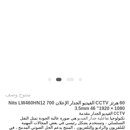
خريطة
الموقع
PRIVACY
POLICY
منتوج وصف
60 هرتز CCTV الفيديو الجدار الإعلان 700 Nits LW460HN12
3.5mm 46 "1920 × 1080
CCTV الفيديو الجدار مقدمة
تكنولوجيا
تفاعلية جدار الفيديو
هي صورة عالية الجودة تمثل النقل
التسلسلي ، وتستخدم بشكل رئيسي في بعض المجالات المهنية
للتلفزيون والراديو والتلفزيون ، المنتج يدعم الحل الصوتي المدمج ، في