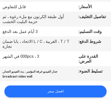
الأسعار:
قابل للتفاوض
مراقبة
تفاصيل التغليف:
أول طبقة الكرتون مع ملء رغوة ، ثم
الجودة
حزمة البليت الخشب
وقت التسليم:
3 أيام عمل بعد الدفع
اتصل
شروط الدفع:
T / T ، الغربية ، L / C الاتحاد ، بابا ضمان
بنا
تجارة
القدرة على
3 ، 000pcs في الشهر
أخبار
العرض:
تسليط الضوء:
,
جدار الفيديو غرفة المؤتمر ، بث الفيديو الجدار
اطلب
broadcast video wall
اقتباس
افضل سعر
CASE
CENTER