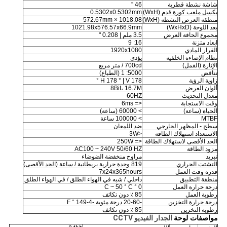
شاشة نشطة قطرية
46 ''
بكسل ملعب كورة قدم (WxH)
0.5302x0.5302mm
منطقة العرض النشطة (WxH)
1018.08 × 572.67mm
بعد اللوحة (WxHxD)
1021.98x576.57x66.9mm
مجموع الحافة العرض
3.5 ملم |
0.208 "
ابعاد متزنة
16: 9
القرار المادي
1920x1080
نظام الإضاءة الخلفية
يؤدى
الإنارة (القمل)
700cd / متر مربع
تناقض
5000: 1 (الطباع)
زاوية الرؤية
H 178 ° | V 178 °
ألوان العرض
8Bit، 16.7M
معدل التحديث
60HZ
وقت الاستجابة
<= 6ms
الحياة (ساعة)
> 60000 (ساعة)
MTBF
> 100000 ساعة
سطح - المظهر الخارجي
ضد اللمعان
الاستعداد استهلاك الطاقة
<3W
الحد الأقصى لاستهلاك الطاقة
<= 250W
مزود الطاقة
AC100 ~ 240V 50/60 HZ
تبريد
مراوح منخفضة الضوضاء
التشتت الحراري
819 وحدة حرارية بريطانية / ساعة (الحد الأقصى)
قدرة وقت العمل
7x24x365hours
منطقة التطبيق
داخلي / شبه في الهواء الطلق / في الهواء الطلق
درجة حرارة العمل
0 ° C ~ 50 ° C
رطوبة العمل
85 ٪ دون تكاثف
درجة حرارة التخزين
-20-60 درجة مئوية
-4-149 ° F
رطوبة التخزين
85 ٪ دون تكاثف
مواصفات لوحة
الجدار الفيديو CCTV