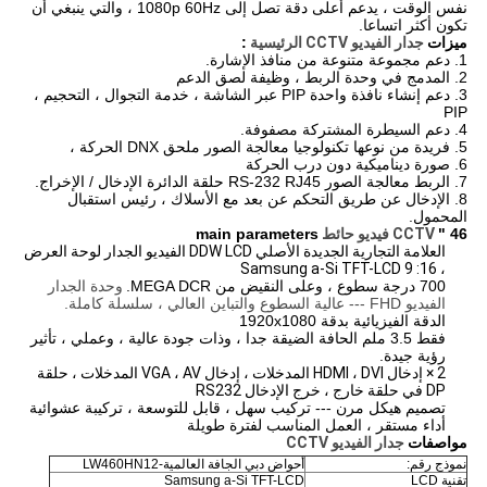
نفس الوقت ، يدعم أعلى دقة تصل إلى 1080p 60Hz ، والتي ينبغي أن
تكون أكثر اتساعا.
ميزات
جدار الفيديو CCTV الرئيسية
:
1. دعم مجموعة متنوعة من منافذ الإشارة.
2. المدمج في وحدة الربط ، وظيفة لصق الدعم
3. دعم إنشاء نافذة واحدة PIP عبر الشاشة ، خدمة التجوال ، التحجيم ،
PIP
4. دعم السيطرة المشتركة مصفوفة.
5. فريدة من نوعها تكنولوجيا معالجة الصور ملحق DNX الحركة ،
6. صورة ديناميكية دون درب الحركة
7. الربط معالجة الصور RS-232 RJ45 حلقة الدائرة الإدخال / الإخراج.
8. الإدخال عن طريق التحكم عن بعد مع الأسلاك ، رئيس استقبال
المحمول.
46 "
CCTV فيديو حائط
main parameters
العلامة التجارية الجديدة الأصلي DDW LCD الفيديو الجدار لوحة العرض
، 16: 9 Samsung a-Si TFT-LCD
700 درجة سطوع ، وعلى النقيض من MEGA DCR.
وحدة الجدار
الفيديو FHD --- عالية السطوع والتباين العالي ، سلسلة كاملة.
الدقة الفيزيائية بدقة 1920x1080
فقط 3.5 ملم الحافة الضيقة جدا ، وذات جودة عالية ، وعملي ، تأثير
رؤية جيدة.
2 × إدخال HDMI ، DVI المدخلات ، إدخال VGA ، AV المدخلات ، حلقة
DP في حلقة خارج ، خرج الإدخال RS232
تصميم هيكل مرن --- تركيب سهل ، قابل للتوسعة ، تركيبة عشوائية
أداء مستقر ، العمل المناسب لفترة طويلة
مواصفات
جدار الفيديو CCTV
نموذج رقم:
أحواض دبي الجافة العالمية-LW460HN12
تقنية LCD
Samsung a-Si TFT-LCD