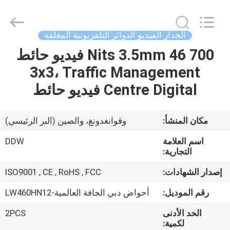
Shenzhen
DDW
Technology
Co.,
Ltd..
الجدار الفيديو الدوائر التلفزيونية المغلقة
All
Rights
Reserved.
700 Nits 3.5mm 46 فيديو حائط
الصفحة
Developed
by
3x3، Traffic Management
الرئيسية
ECER
Centre Digital فيديو حائط
منتجات
مكان المنشأ:
وقوانغدونغ، والصين (البر الرئيسي)
معلومات
اسم العلامة
DDW
عنا
التجارية:
إصدار الشهادات:
ISO9001 , CE , RoHS , FCC
جولة
رقم الموديل:
أحواض دبي الجافة العالمية-LW460HN12
في
الحد الأدنى
2PCS
المعمل
لكمية: