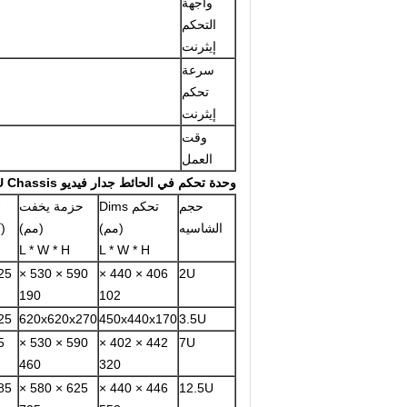
واجهة
التحكم
إيثرنت
سرعة
تحكم
إيثرنت
وقت
العمل
وحدة تحكم في الحائط جدار فيديو Hareware U Chassis
حجم
تحكم Dims
حزمة يخفت
الشاسيه
(مم)
(مم)
(ك
L * W * H
L * W * H
25
590 × 530 ×
406 × 440 ×
2U
190
102
25
620x620x270
450x440x170
3.5U
5
590 × 530 ×
442 × 402 ×
7U
460
320
85
625 × 580 ×
446 × 440 ×
12.5U