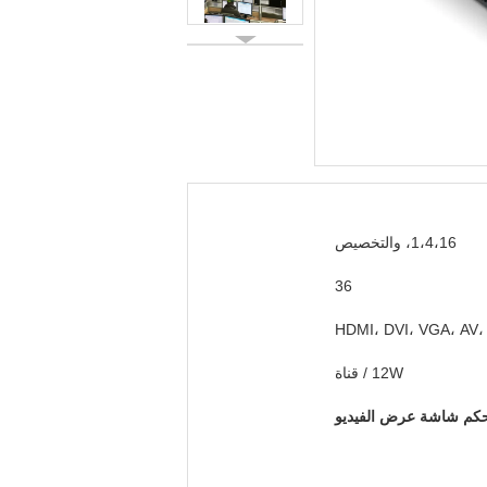
1،4،16، والتخصيص
36
HDMI، DVI، VGA، AV،
12W / قناة
حكم شاشة عرض الفيديو