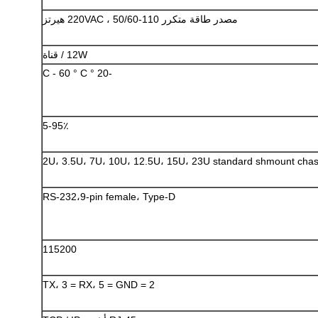
مصدر طاقة متكرر 110-220VAC ، 50/60 هيرتز
إرسال
12W / قناة
-20 ° C - 60 ° C
5-95٪
2U، 3.5U، 7U، 10U، 12.5U، 15U، 23U standard shmount chas
RS-232،9-pin female، Type-D
115200
2 = TX، 3 = RX، 5 = GND