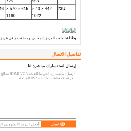
725
553
46
615 × 570 ×
442 × 43 ×
23U
1180
1022
,
بطاقة:
متعدد العرض المعالج
وحدة تحكم في عرض ال
تفاصيل الاتصال
إرسال استفسارك مباشرة لنا
اتصل