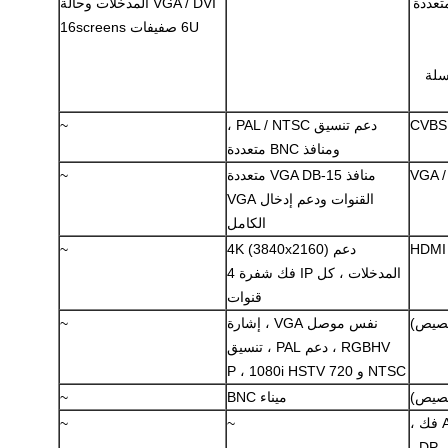
متعددة
VGA / DVI المدخلات وحالة
6U صفيفات 16screens
سلة
CVBS
دعم تنسيق PAL / NTSC ،
~
ومنافذ BNC متعددة
VGA 
منافذ VGA DB-15 متعددة
~
القنوات ودعم إدخال VGA
الكامل
HDMI 
دعم 4K (3840x2160)
~
المدخلات ، كل IP فك شفرة 4
قنوات
نفس موصل VGA ، إشارة
~
RGBHV ، دعم PAL ، تنسيق
NTSC و 720 P ، 1080i HSTV
ميناء BNC
~
AV ، SD / HD / 3G SDI ، IP فك ،
~
~
والألياف البصرية ، DP ، HDBaseT ،