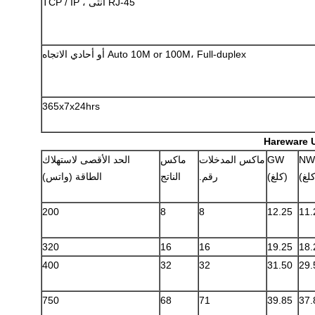
RJ-45 أنثى ، TCP / IP
Auto 10M or 100M، Full-duplex أو أحادي الاتجاه
365x7x24hrs
NW
GW
ماكس المدخلات
ماكس
الحد الأقصى لاستهلاك
لغ)
(كلغ)
رقم.
الناتج
الطاقة (واتس)
200
8
8
12.25
11.
320
16
16
19.25
18.
400
32
32
31.50
29.
750
68
71
39.85
37.