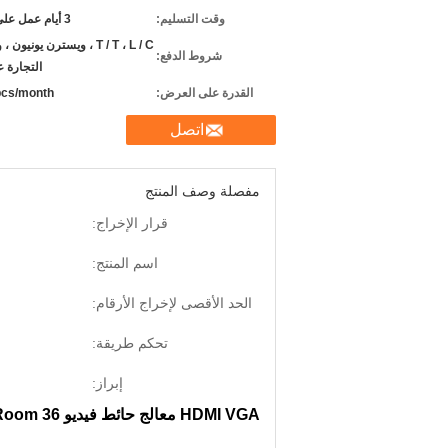
وقت التسليم:
3 أيام عمل على الدفع
T / T ، L / C ، ويسترن يونيو
شروط الدفع:
التجارة ع
القدرة على العرض:
cs/month
اتصل
مفصلة وصف المنتج
قرار الإخراج:
اسم المنتج:
الحد الأقصى لإخراج الأرقام:
تحكم طريقة:
إبراز:
HDMI VGA معالج حائط فيديو 36 Input 36 Input For Conference Room