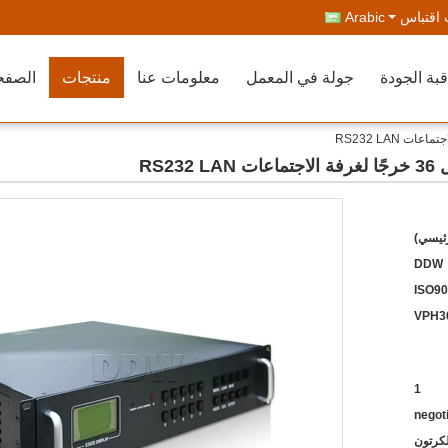
اقتباس
Arabic
بة الجودة
جولة في المعمل
معلومات عنا
منتجات
الصفح
رئيسي)
DDW
ISO90
1
negot
كرتون