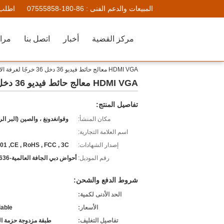
المبيعات والدعم الفنى :
86-180-07555858
اطلب 
مركز القضية
أخبار
اتصل بنا
مراق
HDMI VGA معالج حائط فيديو 36 دخل 36 خرجًا لغرفة الاجتماعات RS232 LAN
HDMI VGA معالج حائط فيديو 36 دخل 36 خرجًا لغرفة الاجتماعات RS232 LAN
تفاصيل المنتج:
مكان المنشأ:
وقوانغدونغ ، والصين (البر ال
اسم العلامة التجارية:
إصدار الشهادات:
01 ,CE , RoHS , FCC , 3C
رقم الموديل:
أحواض دبي الجافة العالمية-VPH3636
شروط الدفع والشحن:
الحد الأدنى لكمية:
الأسعار:
iable
تفاصيل التغليف:
طبقة مزدوجة حزمة ال