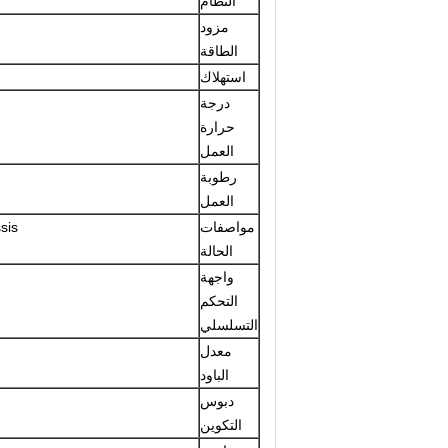
النظام
مزود
الطاقة
استهلاك
درجة
حرارة
العمل
رطوبة
العمل
مواصفات
sis
الحالة
واجهة
التحكم
التسلسلي
معدل
الباود
دبوس
التكوين