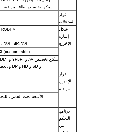
يمكن تخصيص بطاقة مراقبة المع
قرار
المدخلات
شكل
، RGBHV
إشارة
الإخراج
، DVI ، 4K-DVI
I (customzable)
يمكن تخصيص AV
و SD و HD و DP و HDBaset ؛
قرار
الإخراج
مراقبة
برنامج
التحكم
في