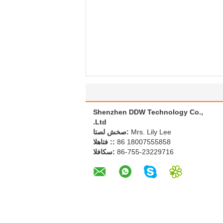
Shenzhen DDW Technology Co.,
Ltd.
Mrs. Lily Lee
اتصل شخص:
86 18007555858
الهاتف ::
86-755-23229716
الفاكس: