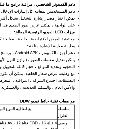
دعم الكمبيوتر الشخصي ، مراقبة برامج ما قبل
دعم المستخدمين لمعاينة كل إشارات الإدخال ف
يمكن اختيار مصدر إشارة التشغيل بشكل أكثر 
على الواجهة ، يمكنك عرض صور الصدى في الو
ميزات LCD الفيديو الرئيسية المعالج:
مع تقنية العرض الافتراضية الخاصة ، معالجة كاملة قناة حق
وظيفة معاينة الإشارة متاحة ؛
دعم أجهزة الكمبيوتر ، Android APK ، برنامج التحكم في تطبيقات iOS ؛
يمكن تعديل معلمات الصورة (توازن اللون الأبيض
التحجيم وتحديد المواقع ، حجم قابلة للتحويل و
مع وظيفة عرض شعار الخلفية.
يمكن أن تكون
التطبيقات: اجتماع الشركة ، المراقبة ، المعرض
والأمن العام ، والسكك الحديدية ، والعسكرية ، 
مواصفات تقنية
حائط فيديو DDW
سلسلة
مع اتفاقية التنوع الب
الطراز
وصف