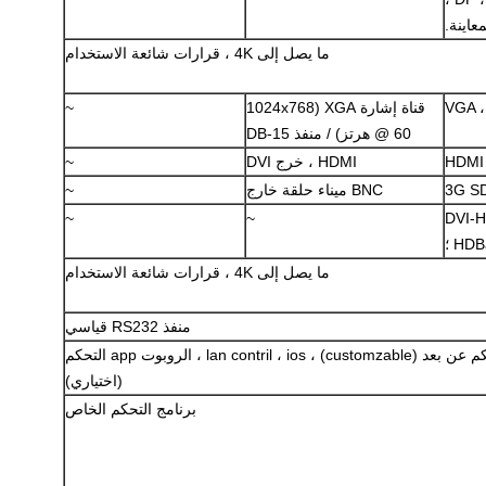
اينة.
ما يصل إلى 4K ، قرارات شائعة الاستخدام
VGA 
قناة إشارة XGA (1024x768
~
@ 60 هرتز) / منفذ DB-15
HDMI 
HDMI ، خرج DVI
~
اترك رسالة
3G SD
BNC ميناء حلقة خارج
~
 و YPbPr و DVI-HDMI
~
~
ما يصل إلى 4K ، قرارات شائعة الاستخدام
منفذ RS232 قياسي
الأشعة تحت الحمراء للتحكم عن بعد (customzable) ، lan contril ، ios ، الروبوت app التحكم
(اختياري)
برنامج التحكم الخاص