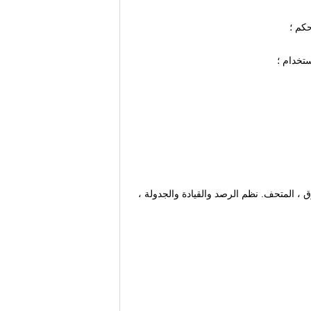
كم ؛
تخدام ؛
وق ، المتحف.
نظم الرصد والقيادة والجدولة ،