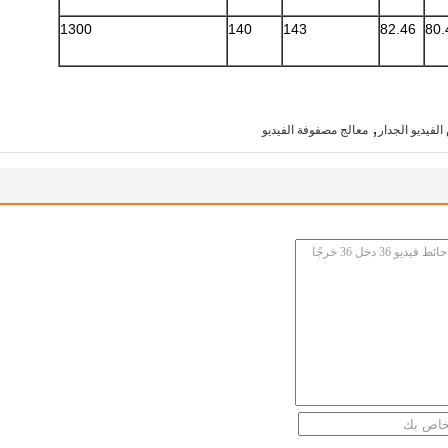
1300
140
143
82.46
80.
,
فيديو الجدار
معالج مصفوفة الفيديو