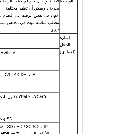
الوظيفة
/ DVI الإدخال ، ودعم لاعب الربط 
بحرية ، ويمكن أن تظهر مختلفة
sigal في نفس الوقت إلى النظام ،
تتطلب شاشة بنيت في مجلس سل
ديزي
إشارة
الدخل
(اختياري)
/ RGBHV
، DVI ، 4K-DVI ، IP
YPbPr ، YCbCr (قابل للتخصيص)
SDI (تخصيص)