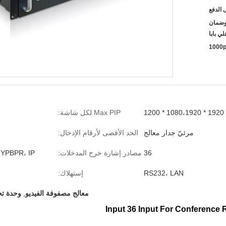
ن ، وضمان
لي بابا
1000p
1920 * 1080،1920 * 1200
Max PIP لكل شاشة:
مرئيّ جدار معالج
الحد الأقصى لأرقام الإدخال:
36
مصادر إشارة خرج المدخلات:
 YPBPR، IP
RS232، LAN
إستهلاك:
معالج مصفوفة الفيديو
,
وحدة ت