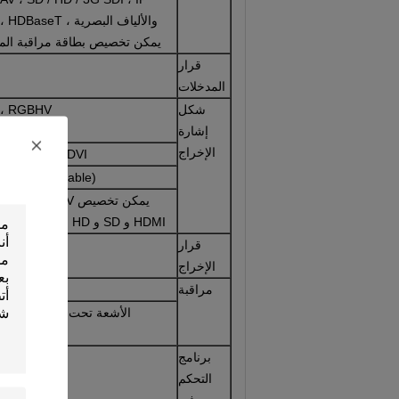
يمكن تخصيص بطاقة مراقبة المعا
قرار
المدخلات
شكل
 ، RGBHV
إشارة
الإخراج
 ، DVI ، 4K-DVI
DI (customzable)
HDMI و SD و HD و DP و HDBaset ؛
قرار
الإخراج
مراقبة
برنامج
التحكم