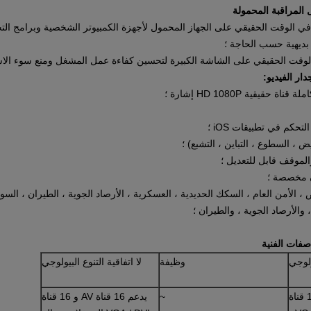
 المراقبة المحمولة
ي الوقت الحقيقي على الجهاز المحمول لأجهزة الكمبيوتر الشخصية وبرامج التح
بديهية حسب الحاجة ؛
قت الحقيقي على الشاشة الكبيرة لتحسين كفاءة عمل المشغل ومنع سوء الاس
ار الفيديو:
يقية HD 1080P إشارة ؛
 ، السطوع ، التباين ، التشبع) ؛
الموقف قابل للتعديل ؛
 مخصصة ؛
 ، الأمن العام ، السكك الحديدية ، العسكرية ، الأرصاد الجوية ، الطيران ، الس
والأرصاد الجوية ، والطيران ؛
ولوجي
وظيفة
لا اتفاقية التنوع البيولوجي
4 قناة CBD ، 16 قناة AV ، دخل 12 قناة
~
يدعم 16 قناة AV و 16 قناة