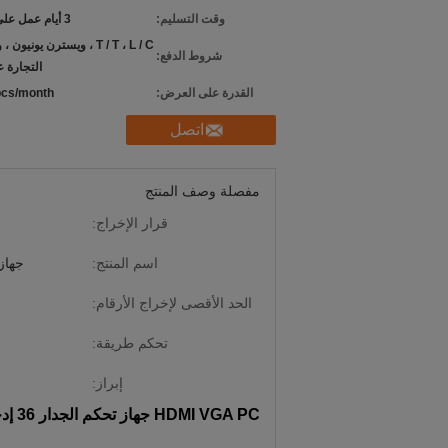
وقت التسليم:
3 أيام عمل على الدفع
T / T ، L / C ، ويسترن يونيو
شروط الدفع:
التجارة ع
القدرة على العرض:
cs/month
اتصل
مفصلة وصف المنتج
قرار الإخراج:
اسم المنتج:
جهاز 
الحد الأقصى لإخراج الأرقام:
تحكم طريقة:
إبراز:
HDMI VGA PC جهاز تحكم الجدار 36 إدخال 36 خرج لغرفة الاجتماعات