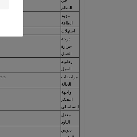
في
النظام
مزود
الطاقة
استهلاك
درجة
حرارة
العمل
رطوبة
العمل
مواصفات
sis
الحالة
واجهة
التحكم
التسلسلي
معدل
الباود
دبوس