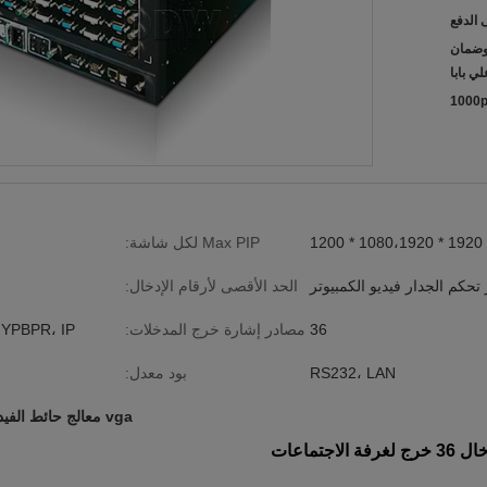
ن ، وضمان
لي بابا
1000p
1920 * 1080،1920 * 1200
Max PIP لكل شاشة:
تحكم الجدار فيديو الكمبيوتر
الحد الأقصى لأرقام الإدخال:
36
مصادر إشارة خرج المدخلات:
 YPBPR، IP
RS232، LAN
بود معدل:
vga معالج حائط الفيديو