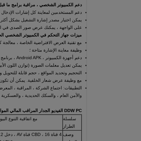
دعم الكمبيوتر الشخصي ، مراقبة برامج ما قبل
دعم المستخدمين لمعاينة كل إشارات الإدخال ف
يمكن اختيار مصدر إشارة التشغيل بشكل أكثر 
على الواجهة ، يمكنك عرض صور الصدى في الو
ميزات جهاز التحكم في الكمبيوتر الشخصي الجد
مع تقنية العرض الافتراضية الخاصة ، معالجة كاملة قناة حق
وظيفة معاينة الإشارة متاحة ؛
دعم أجهزة الكمبيوتر ، Android APK ، برنامج التحكم في تطبيقات iOS ؛
يمكن تعديل معلمات الصورة (توازن اللون الأبيض
التحجيم وتحديد المواقع ، حجم قابلة للتحويل و
مع وظيفة عرض شعار الخلفية.
يمكن أن تكون
التطبيقات: اجتماع الشركة ، المراقبة ، المعرض
والأمن العام ، والسكك الحديدية ، والعسكرية ، 
DDW PC الفيديو الجدار المراقب المالي المواصفات الفنية
سلسلة
مع اتفاقية التنوع البي
الطراز
وصف