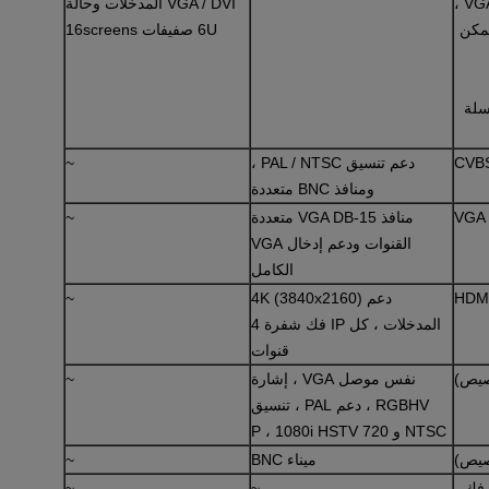
VGA 
VGA / DVI المدخلات وحالة
يمكن
6U صفيفات 16screens
سلة
CVB
دعم تنسيق PAL / NTSC ،
~
ومنافذ BNC متعددة
VGA
منافذ VGA DB-15 متعددة
~
القنوات ودعم إدخال VGA
الكامل
HDMI
دعم 4K (3840x2160)
~
المدخلات ، كل IP فك شفرة 4
قنوات
نفس موصل VGA ، إشارة
~
RGBHV ، دعم PAL ، تنسيق
NTSC و 720 P ، 1080i HSTV
ميناء BNC
~
AV ، SD / HD / 3G SDI ، IP فك ،
~
~