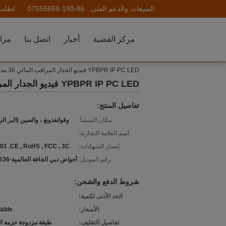
المبيعات والدعم الفنى :
86-180-07555858
اطلب 
مركز القضية
أخبار
اتصل بنا
مراق
YPBPR IP PC LED فيديو الجدار المراقب المالي 36 مدخلات الانتاج لغرفة المؤتمر شاشة عرض متعددة
YPBPR IP PC LED فيديو الجدار المراقب المالي 36 مدخلات الانتاج لغرفة المؤتمر شاشة عرض متعددة
تفاصيل المنتج:
مكان المنشأ:
وقوانغدونغ ، والصين (البر ال
اسم العلامة التجارية:
إصدار الشهادات:
01 ,CE , RoHS , FCC , 3C
رقم الموديل:
أحواض دبي الجافة العالمية-VPH3636
شروط الدفع والشحن:
الحد الأدنى لكمية:
الأسعار:
iable
تفاصيل التغليف:
طبقة مزدوجة حزمة ال