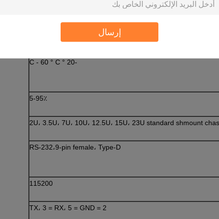
مصدر طاقة متكرر 110-220VAC ، 50/60 هيرتز
إرسال
12W / قناة
-20 ° C - 60 ° C
5-95٪
2U، 3.5U، 7U، 10U، 12.5U، 15U، 23U standard shmount chas
RS-232،9-pin female، Type-D
115200
2 = TX، 3 = RX، 5 = GND