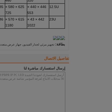
460
320
85
625 × 580 ×
446 × 440 ×
12.5U
725
553
46
615 × 570 ×
442 × 43 ×
23U
1180
1022
,
بطاقة:
تجهيز مرئي لجدار الفيديو
جهاز عرض متعدد 
تفاصيل الاتصال
إرسال استفسارك مباشرة لنا