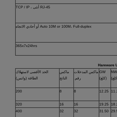
RJ-45 أنثى ، TCP / IP
Auto 10M or 100M، Full-duplex أو أحادي الاتجاه
365x7x24hrs
NW
GW
ماكس المدخلات
ماكس
الحد الأقصى لاستهلاك
لغ)
(كلغ)
رقم.
الناتج
الطاقة (واتس)
200
8
8
12.25
11.
320
16
16
19.25
18.
400
32
32
31.50
29.