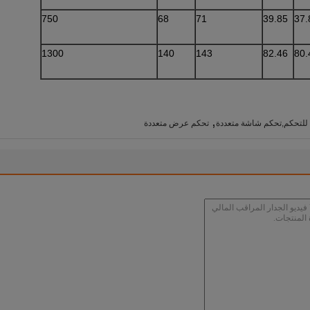
750
68
71
39.85
37.
1300
140
143
82.46
80.
,
للتحكم,تحكم شاشة متعددة
تحكم عرض متعددة