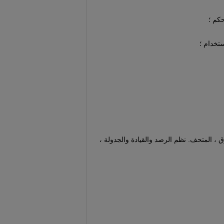
كم ؛
تخدام ؛
وق ، المتحف.
نظم الرصد والقيادة والجدولة ،