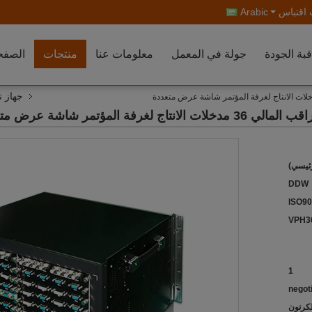
اقتباس
Arabic
بة الجودة
جولة في المعمل
معلومات عنا
منتجات
الصفح
جهاز ت
رئيسي)
DDW
ISO90
1
negot
كرتون