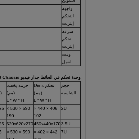
التكوين
واجهة
التحكم
إيثرنت
سرعة
تحكم
إيثرنت
وقت
العمل
وحدة تحكم في الحائط جدار فيديو Hareware U Chassis
حجم
تحكم Dims
حزمة يخفت
الشاسيه
(مم)
(مم)
(ك
L * W * H
L * W * H
25
590 × 530 ×
406 × 440 ×
2U
190
102
25
620x620x270
450x440x170
3.5U
5
590 × 530 ×
442 × 402 ×
7U