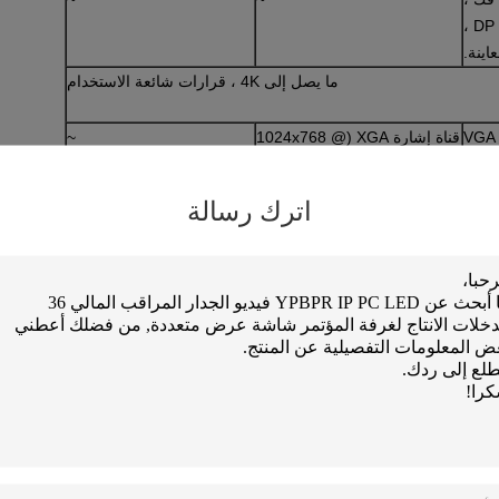
والألياف البصرية ، DP ، HDBaseT ،
ينة.
ما يصل إلى 4K ، قرارات شائعة الاستخدام
VGA
قناة إشارة XGA (1024x768 @
~
60 هرتز) / منفذ DB-15
HDMI
HDMI ، خرج DVI
~
اترك رسالة
3G S
BNC ميناء حلقة خارج
~
يمكن تخصيص AV و YPbPr و DVI-
~
~
ما يصل إلى 4K ، قرارات شائعة الاستخدام
منفذ RS232 قياسي
الأشعة تحت الحمراء للتحكم عن بعد (customzable) ، lan contril ، ios ، الروبوت app التحكم
(اختياري)
برنامج التحكم الخاص