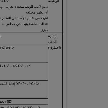
الوظيفة
/ DVI ،
دعم لاعب الربط متعددة بحرية ، و
أن تظهر مختلفة
sigal في نفس الوقت إلى النظام ،
تتطلب شاشة بنيت في مجلس سل
ديزي
إشارة
S
الدخل
(اختياري)
 / RGBHV
 ، DVI ، 4K-DVI ، IP
YPbPr ، YCbCr (قابل للتخصيص)
SDI (تخصيص)