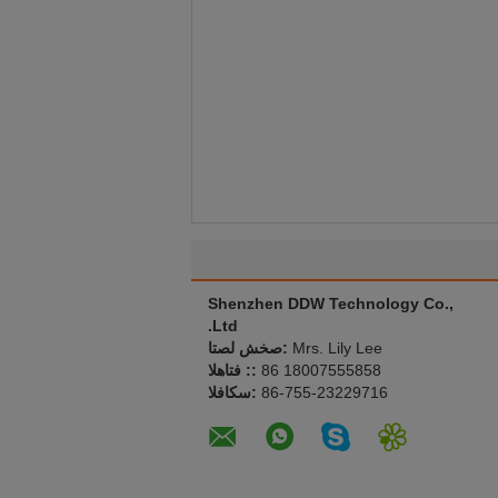
Shenzhen DDW Technology Co.,
Ltd.
Mrs. Lily Lee
اتصل شخص:
86 18007555858
الهاتف ::
86-755-23229716
الفاكس: