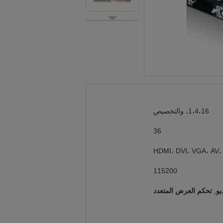
1،4،16، والتخصيص
36
HDMI، DVI، VGA، AV،
115200
,
تحكم العرض المتعدد