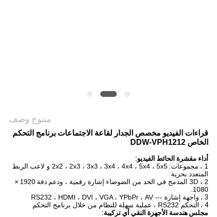
خريطة
الموقع
PRIVACY
POLICY
منتوج وصف
قراءات الفيديو مخصص الجدار لقاعة الاجتماعات برنامج التحكم
الخاص DDW-VPH1212
أداء مقشرة الحائط الفيديو:
1 ،
مجموعات:
2x2 ، 2x3 ، 3x3 ، 3x4 ، 4x4 ، 5x4 ، 5x5 و لاعب الربط
المتعدد بحرية
2 ، 3D المدمج في الحد من الضوضاء إشارة رقمية ، ودعم
دقة
1920
×
1080.
3 ،
واجهة إشارة --- RS232 ، HDMI ، DVI ، VGA ، YPbPr ، AV
4 ،
التحكم RS232 ، عملية سهلة للنظام من خلال برنامج التحكم
مجلس هندسة الأجهزة النقي أي تركيبة: