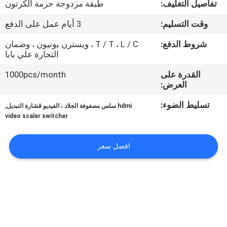
تفاصيل التغليف:
طبقة مزدوجة حزمة الكرتون
مراقبة
وقت التسليم:
3 أيام عمل على الدفع
الجودة
شروط الدفع:
T / T ، L / C ، ويسترن يونيون ، وضمان
التجارة علي بابا
اتصل
القدرة على
1000pcs/month
العرض:
بنا
تسليط الضوء:
,
hdmi سلس مصفوفة الجلاد ، الفيديو قشارة التبديل
video scaler switcher
أخبار
افضل سعر
اطلب
اقتباس
CASE
CENTER