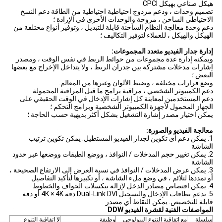
هيكل صناعي بهيكل CPCI
تصميم وحدات ، ودعم مزدوج احتياطية احتياطية من الطاقة دعم النسخ
الاحتياطي الساخن ، مروحة والوحدات الأخرى في الإرادة ؛
دعم وحدة معالجة النظام الساخنة قابلة للتبديل ، وتوفير أنواع مختلفة من
الهيكل والهيكل ، للعملاء لتوفير التكاليف ؛
إدارة جدار الفيديو متعدد المجموعات:
ويمكنه إدارة عدة مجموعات من حوائط الربط في نفس الوقت ، ومصدر
إشارات مدخلات مشتركة بين جدران الربط ، ولا يتداخل الإخراج مع بعضها
البعض ؛
وضع قرارات مختلفة ، وضبط الألوان وغيرها من المعالم.
دعم الكمبيوتر الشخصي ، مراقبة برامج ما قبل المراقبة المحمولة
دعم المستخدمين لمعاينة كل إشارات الإدخال في الوقت الحقيقي على
الجهاز المحمول لأجهزة الكمبيوتر الشخصية وبرامج التحكم ؛
يمكن اختيار مصدر إشارة التشغيل بشكل أكثر بديهية حسب الحاجة ؛
معالجة الفيديو والصورة:
1. يمكن دعم أي تكوين لجدار الفيديو المستطيل.
يمكن تكوين ترتيب
الشاشة
2. يمكن تغيير حجم المدخلات / النوافذ ، ووضع الطبقات ووضعها عبر حدود
الشاشة
3. يمكن عرض المدخلات / النوافذ في نسبة العرض إلى الارتفاع الصحيحة ،
أو تمددها لتلائم ، في وضع ملء الشاشة ، أو تكبيرها لتأكيد التفاصيل
4. يمكن اقتصاص مصادر الدخل لإزالة بيكسلات الحواف والخطوط
5. تدعم بطاقات الإدخال والتسجيل Dual-Link DVI دقة 4K × 4K أو دقة
قابلة للتخصيص.
يمكن التقاط أي مصدر
المواصفات الفنية لقشرة الفيديو DDW
سلسلة
مع اتفاقية التنوع البيولوجي
وظيفة
لا اتفاقية التنوع