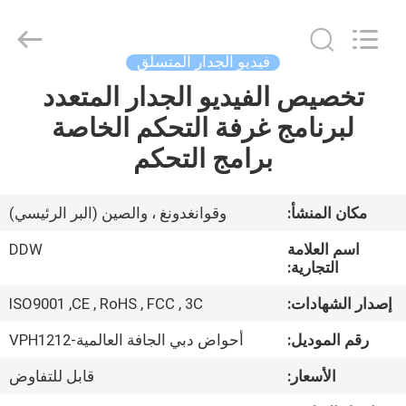
Shenzhen
DDW
Technology
Co.,
Ltd..
فيديو الجدار المتسلق
All
Rights
Reserved.
تخصيص الفيديو الجدار المتعدد
الصفحة
Developed
by
لبرنامج غرفة التحكم الخاصة
الرئيسية
ECER
برامج التحكم
منتجات
مكان المنشأ:
وقوانغدونغ ، والصين (البر الرئيسي)
معلومات
اسم العلامة
DDW
عنا
التجارية:
إصدار الشهادات:
ISO9001 ,CE , RoHS , FCC , 3C
جولة
رقم الموديل:
أحواض دبي الجافة العالمية-VPH1212
في
الأسعار:
قابل للتفاوض
المعمل