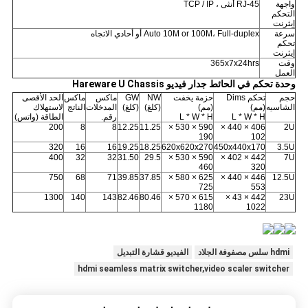
واجهة
RJ-45 أنثى ، TCP / IP
التحكم
إيثرنت
سرعة
Auto 10M or 100M، Full-duplex أو أحادي الاتجاه
تحكم
إيثرنت
وقت
365x7x24hrs
العمل
وحدة تحكم في الحائط جدار فيديو Hareware U Chassis
حجم
تحكم Dims
حزمة يخفت
NW
GW
ماكس
ماكس
الحد الأقصى
الشاسيه
(مم)
(مم)
(كلغ)
(كلغ)
المدخلات
الناتج
لاستهلاك
L * W * H
L * W * H
رقم.
الطاقة (واتس)
200
8
8
12.25
11.25
590 × 530 ×
406 × 440 ×
2U
190
102
320
16
16
19.25
18.25
620x620x270
450x440x170
3.5U
400
32
32
31.50
29.5
590 × 530 ×
442 × 402 ×
7U
460
320
750
68
71
39.85
37.85
625 × 580 ×
446 × 440 ×
12.5U
725
553
1300
140
143
82.46
80.46
615 × 570 ×
442 × 43 ×
23U
1180
1022
hdmi سلس مصفوفة الجلاد
الفيديو قشارة التبديل
hdmi seamless matrix switcher,video scaler switcher