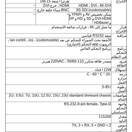
الإخراج
هرتز) / منفذ DB-15
HDMI ، DVI ، 4K-DVI
HDMI ، خرج DVI
~
3G SDI (customzable)
BNC ميناء حلقة خارج
~
يمكن تخصيص AV و YPbPr و
~
~
DVI-HDMI و SD و HD و DP
و HDBaset ؛
قرار
ما يصل إلى 4K ، قرارات شائعة الاستخدام
الإخراج
مراقبة
منفذ RS232 قياسي
الأشعة تحت الحمراء للتحكم عن بعد (customzable) ، lan contril ، ios ،
الروبوت app التحكم (اختياري)
برنامج
برنامج التحكم الخاص
التحكم
في النظام
مزود
مصدر طاقة متكرر 110-220VAC ، 50/60 هيرتز
الطاقة
استهلاك
12W / قناة
درجة
-20 ° C - 60 ° C
حرارة
العمل
رطوبة
5-95٪
العمل
مواصفات
2U، 3.5U، 7U، 10U، 12.5U، 15U، 23U standard shmount chassis
الحالة
واجهة
RS-232،9-pin female، Type-D
التحكم
التسلسلي
معدل
115200
الباود
دبوس
2 = TX، 3 = RX، 5 = GND
التكوين