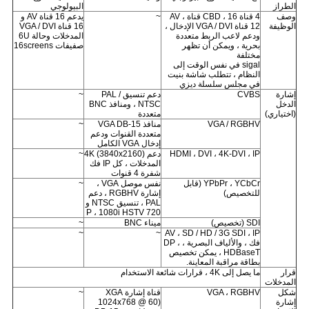
الطراز
البيولوجي
وصف
4 قناة CBD ، 16 قناة AV ،
~
يدعم 16 قناة AV و
الوظيفة
12 قناة VGA / DVI الإدخال ،
16 قناة VGA / DVI
ودعم لاعب الربط متعددة
المدخلات وحالة 6U
بحرية ، ويمكن أن تظهر
صفيفات 16screens
مختلفة
sigal في نفس الوقت إلى
النظام ، تتطلب شاشة بنيت
في مجلس سلسلة ديزي
إشارة
CVBS
دعم تنسيق PAL /
~
الدخل
NTSC ، ومنافذ BNC
(اختياري)
متعددة
VGA / RGBHV
منافذ VGA DB-15
~
متعددة القنوات ودعم
إدخال VGA الكامل
HDMI ، DVI ، 4K-DVI ، IP
دعم 4K (3840x2160)
~
المدخلات ، كل IP فك
شفرة 4 قنوات
YPbPr ، YCbCr (قابل
نفس موصل VGA ،
~
للتخصيص)
إشارة RGBHV ، دعم
PAL ، تنسيق NTSC و
720 P ، 1080i HSTV
SDI (تخصيص)
ميناء BNC
~
~
~
AV ، SD / HD / 3G SDI ، IP
فك ، والألياف البصرية ، DP ،
HDBaseT ، يمكن تخصيص
بطاقة مراقبة المعاينة.
قرار
ما يصل إلى 4K ، قرارات شائعة الاستخدام
المدخلات
شكل
VGA ، RGBHV
قناة إشارة XGA
~
إشارة
(1024x768 @ 60