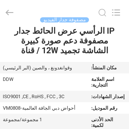
Shenzhen
DDW
Technology
Co.,
Ltd..
مصفوفة جدار الفيديو
All
Rights
Reserved.
IP الرأسي عرض الحائط جدار
الصفحة
Developed
by
مصفوفة دعم صورة كبيرة
الرئيسية
ECER
الشاشة تجميد 12W / قناة
منتجات
مكان المنشأ:
وقوانغدونغ ، والصين (البر الرئيسي)
معلومات
اسم العلامة
DDW
عنا
التجارية:
إصدار الشهادات:
ISO9001 ,CE , RoHS , FCC , 3C
جولة
رقم الموديل:
أحواض دبي الجافة العالمية-VM0808
في
الحد الأدنى
1 مجموعة/مجموعة
المعمل
لكمية: