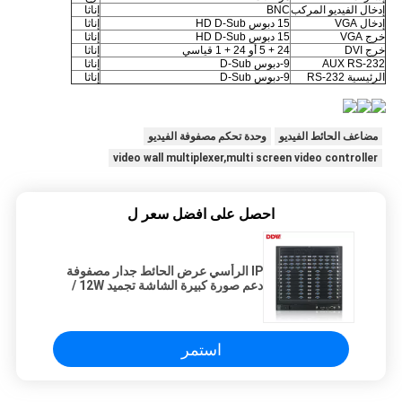
إدخال الفيديو المركب
BNC
إناثا
إدخال VGA
15 دبوس HD D-Sub
إناثا
خرج VGA
15 دبوس HD D-Sub
إناثا
خرج DVI
24 + 5 أو 24 + 1 قياسي
إناثا
AUX RS-232
9-دبوس D-Sub
إناثا
الرئيسية RS-232
9-دبوس D-Sub
إناثا
مضاعف الحائط الفيديو
وحدة تحكم مصفوفة الفيديو
video wall multiplexer,multi screen video controller
احصل على افضل سعر ل
IP الرأسي عرض الحائط جدار مصفوفة
دعم صورة كبيرة الشاشة تجميد 12W /
قناة
استمر