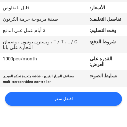
الأسعار:
قابل للتفاوض
مراقبة
تفاصيل التغليف:
طبقة مزدوجة حزمة الكرتون
الجودة
وقت التسليم:
3 أيام عمل على الدفع
اتصل
شروط الدفع:
T / T ، L / C ، ويسترن يونيون ، وضمان
التجارة علي بابا
بنا
القدرة على
1000pcs/month
العرض:
أخبار
تسليط الضوء:
,
مضاعف الجدار الفيديو ، شاشة متعددة تحكم الفيديو
multi screen video controller
اطلب
اقتباس
افضل سعر
CASE
CENTER