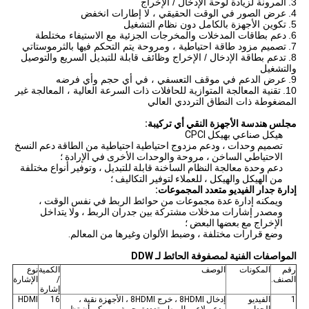
3.
المرونة لزيادة لوحة الإدخال / الإخراج
4.
عرض الصور في الوقت الحقيقي ، لا إطارات انخفض
5.
تكوين الأجهزة بالكامل دون نظام التشغيل
6.
دعم بطاقات المدخلات والمخرجات الجزئية مع الاستيفاء مختلطة
7.
تصميم مزود طاقة احتياطية ، ومروحة يتم التحكم فيها بالثرموستاتي
8.
تدعم بطاقة الإدخال / الإخراج وظائف قابلة للتبديل السريع والتوصيل
والتشغيل
9.
عرض الدعم في موقف التعسفي ، في أي حجم وأي فرضه
10.
تقنية المعالجة المتوازية للحافلات ذات السرعة العالية ، المعالجة غير
المضغوطة ذات النطاق الترددي العالي
مجلس هندسة الأجهزة النقي أي تركيبة:
هيكل صناعي بهيكل CPCI
تصميم وحدات ، ودعم مزدوج احتياطية احتياطية من الطاقة دعم النسخ
الاحتياطي الساخن ، مروحة والوحدات الأخرى في الإرادة ؛
دعم وحدة معالجة النظام الساخنة قابلة للتبديل ، وتوفير أنواع مختلفة
من الهيكل والهيكل ، للعملاء لتوفير التكاليف ؛
إدارة جدار الفيديو متعدد المجموعات:
ويمكنه إدارة عدة مجموعات من حوائط الربط في نفس الوقت ،
ومصدر إشارات مدخلات مشتركة بين جدران الربط ، ولا يتداخل
الإخراج مع بعضها البعض ؛
وضع قرارات مختلفة ، وضبط الألوان وغيرها من المعالم.
المواصفات الفنية لمصفوفة الحائط لـ DDW
رقم
المكونات
الوصف
الكمية
نوع
الصنف.
/
الإشارة
إشارة
1
الفيديو
إدخال 8HDMI ، خرج 8HDMI ، الأجهزة نقية ،
16
HDMI