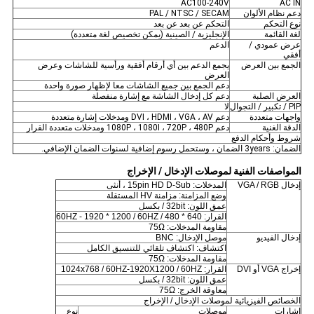
AC100-240V
AC IN
دعم نظام الألوان
PAL / NTSC / SECAM
نوع التحكم
التحكم عن بعد عن بعد
لغة القائمة
الإنجليزية / الصينية (يمكن تخصيص لغة متعددة)
عرض عمودي /
الدعم
أفقي
الجمع بين العرض
يجمع الدعم بين أي أرقام أفقية ورأسية للشاشات وعرض
العرض
دعم الجمع بين جميع الشاشات معا لإظهار صورة واحدة
العرض الصلبة
دعم كل إدخال الشاشة مع إشارة منفصلة
PIP / تكبير / التجوال
لا
واجهات متعددة
دعم DVI ، HDMI ، VGA ، AV ومدخلات إشارة متعددة
الدقة الغنية
دعم 1080P ، 1080I ، 720P ، 480P ومدخلات متعددة القرار
شروط وأحكام الدفع
الضمان: 3years الضمان ، وستحمل رسوم إضافية لسنوات الضمان الإضافي.
المواصفات الفنية لموصلات الإدخال / الإخراج
إدخال VGA / RGB
المدخلات: 15pin HD D-Sub ، أنثى
وضع المزامنة: مزامنة HV المستقلة
عمق اللون: 32bit / بكسل
القرار: 640 * 480 / 60HZ - 1920 * 1200 / 60HZ
مقاومة المدخلات: 75Ω
إدخال الفيديو
موصل الإدخال: BNC
اكتشاف: اكتشاف تلقائي للتنسيق الكامل
مقاومة المدخلات: 75Ω
إخراج VGA أو DVI
القرار: 1024x768 / 60HZ-1920X1200 / 60HZ
عمق اللون: 32bit / بكسل
معاوقة الخرج: 75Ω
الخصائص الفيزيائية لموصلات الإدخال / الإخراج
إشارات
موصلات
نوع