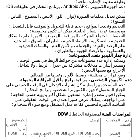
وظيفة معاينة الإشارة متاحة ؛
دعم أجهزة الكمبيوتر ، Android APK ، برنامج التحكم في تطبيقات iOS
؛
يمكن تعديل معلمات الصورة (توازن اللون الأبيض ، السطوع ، التباين ،
التشبع) ؛
التحجيم وتحديد المواقع ، حجم قابلة للتحويل والموقف قابل للتعديل ؛
مع وظيفة عرض شعار الخلفية.
يمكن أن تكون مخصصة ؛
التطبيقات: اجتماع الشركة ، المراقبة ، المعرض ، الأمن العام ، السكك
الحديدية ، العسكرية ، الأرصاد الجوية ، الطيران ، السوق ، المتحف.
نظم الرصد والقيادة والجدولة ، والأمن العام ، والسكك الحديدية ،
والعسكرية ، والأرصاد الجوية ، والطيران ؛
إدارة جدار الفيديو متعدد المجموعات:
ويمكنه إدارة عدة مجموعات من حوائط الربط في نفس الوقت ،
ومصدر إشارات مدخلات مشتركة بين جدران الربط ، ولا يتداخل
الإخراج مع بعضها البعض ؛
وضع قرارات مختلفة ، وضبط الألوان وغيرها من المعالم.
دعم الكمبيوتر الشخصي ، مراقبة برامج ما قبل المراقبة المحمولة
دعم المستخدمين لمعاينة كل إشارات الإدخال في الوقت الحقيقي على
الجهاز المحمول لأجهزة الكمبيوتر الشخصية وبرامج التحكم ؛
يمكن اختيار مصدر إشارة التشغيل بشكل أكثر بديهية حسب الحاجة ؛
على الواجهة ، يمكنك عرض صور الصدى في الوقت الحقيقي على
الشاشة الكبيرة لتحسين كفاءة عمل المشغل ومنع سوء الاستخدام ؛
المواصفات الفنية
لمصفوفة الحائط لـ
DDW
رقم
المكونات
الوصف
الكمية
نوع
الصنف.
/
الإشارة
إشارة
1
الفيديو
إدخال 10HDMI ، خرج 10HDMI ، الأجهزة نقية ،
20
HDMI