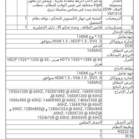
الجدار
ودعم لاعب الربط متعددة بحرية ، ويمكن أن تظهر
مصفوفة
sigal مختلفة في نفس الوقت للنظام ، تتطلب
الجلاد DDW-
شاشة بنيت في مجلس سلسلة ديزي
VM1010
2
البرمجيات
المثبتة في جهاز الكمبيوتر للتحكم ، نوافذ نظام
1
التشغيل
3
مستلزمات
قابس الطاقة ، وحدة تحكم IR ، دليل الإنجليزية
1
بطاقة الإدخال
جهة تعامل
10 * نوع HDMI أ
إشارة بروتوكال
HDMI 1.3 ، HDCP 1.3 ، DVI1..0 متوافق
EDID
الدعم
عرض النطاق
165MHZ
الترددي المدخلات
القرار
HDTV 1920 * 1080 @ 60 هرتز ، HDCP 1920 * 1200 @ 60
هرتز
بطاقة الانتاج
جهة تعامل
10 * نوع HDMI أ
إشارة بروتوكال
HDMI 1.3 ، VGA 1.0 ، DVI1..0 متوافق
عرض النطاق
165MHZ
الترددي الناتج
قرار الإخراج
1920x1200 @ 60HZ، 1920X1080 @ 60HZ، 1680X1050
@ 60HZ، 1600X1200 @ 60HZ،
1600x900 @ 60HZ، 1440X900 @ 60HZ، 1400x1050 @
60HZ، 1366X768 @ 60HZ،
1280x1024 @ 60HZ، 1280x960 و @60HZ، 1280x800 و
@60HZ، 1280X720 @ 60HZ،
1024x768 @ 60HZ، 800X600 @ 60HZ
تأثير التبديل
التبديل السلس
وظيفة النظام
1
RS232 IN
1
IR IN