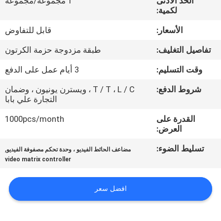
الحد الأدنى
1 مجموعة/مجموعة
لكمية:
مراقبة
الأسعار:
قابل للتفاوض
الجودة
تفاصيل التغليف:
طبقة مزدوجة حزمة الكرتون
اتصل
وقت التسليم:
3 أيام عمل على الدفع
بنا
شروط الدفع:
T / T ، L / C ، ويسترن يونيون ، وضمان
التجارة علي بابا
أخبار
القدرة على
1000pcs/month
العرض:
تسليط الضوء:
,
اطلب
مضاعف الحائط الفيديو ، وحدة تحكم مصفوفة الفيديو
video matrix controller
اقتباس
افضل سعر
CASE
CENTER