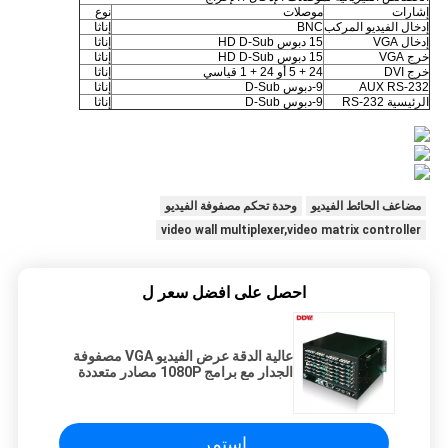
إشارات
موصلات
نوع
إدخال الفيديو المركب
BNC
إناثا
إدخال VGA
15 دبوس HD D-Sub
إناثا
خرج VGA
15 دبوس HD D-Sub
إناثا
خرج DVI
24 + 5 أو 24 + 1 قياسي
إناثا
AUX RS-232
9-دبوس D-Sub
إناثا
الرئيسية RS-232
9-دبوس D-Sub
إناثا
مضاعف الحائط الفيديو
وحدة تحكم مصفوفة الفيديو
video wall multiplexer,video matrix controller
احصل على افضل سعر ل
عالية الدقة عرض الفيديو VGA مصفوفة
الجدار مع برامج 1080P مصادر متعددة
الإشارة 32bit اللون
استمر