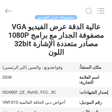
Shenzhen
DDW
Technology
Co.,
Ltd..
مصفوفة جدار الفيديو
All
Rights
Reserved.
عالية الدقة عرض الفيديو VGA
الصفحة
Developed
by
مصفوفة الجدار مع برامج 1080P
الرئيسية
ECER
مصادر متعددة الإشارة 32bit
منتجات
اللون
معلومات
مكان المنشأ:
وقوانغدونغ ، والصين (البر الرئيسي)
عنا
اسم العلامة
DDW
التجارية:
جولة
إصدار الشهادات:
ISO9001 ,CE , RoHS , FCC , 3C
في
رقم الموديل:
أحواض دبي الجافة العالمية-VM1010
المعمل