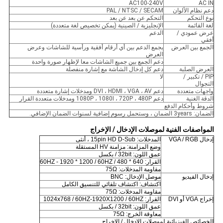
AC100-240V
AC IN
دعم نظام الألوان
PAL / NTSC / SECAM
نوع التحكم
التحكم عن بعد عن بعد
لغة القائمة
الإنجليزية / الصينية (يمكن تخصيص لغة متعددة)
عرض عمودي /
الدعم
أفقي
الجمع بين العرض
يجمع الدعم بين أي أرقام أفقية ورأسية للشاشات وعرض
العرض
دعم الجمع بين جميع الشاشات معا لإظهار صورة واحدة
العرض الصلبة
دعم كل إدخال الشاشة مع إشارة منفصلة
PIP / تكبير /
لا
التجوال
واجهات متعددة
دعم DVI ، HDMI ، VGA ، AV ومدخلات إشارة متعددة
الدقة الغنية
دعم 1080P ، 1080I ، 720P ، 480P ومدخلات متعددة القرار
شروط وأحكام الدفع
الضمان: 3years الضمان ، وستحمل رسوم إضافية لسنوات الضمان الإضافي.
المواصفات الفنية لموصلات الإدخال / الإخراج
إدخال VGA / RGB
المدخلات: 15pin HD D-Sub ، أنثى
وضع المزامنة: مزامنة HV المستقلة
عمق اللون: 32bit / بكسل
القرار: 640 * 480 / 60HZ - 1920 * 1200 / 60HZ
مقاومة المدخلات: 75Ω
إدخال الفيديو
موصل الإدخال: BNC
اكتشاف: اكتشاف تلقائي للتنسيق الكامل
مقاومة المدخلات: 75Ω
إخراج VGA أو DVI
القرار: 1024x768 / 60HZ-1920X1200 / 60HZ
عمق اللون: 32bit / بكسل
معاوقة الخرج: 75Ω
الخصائص الفيزيائية لموصلات الإدخال / الإخراج