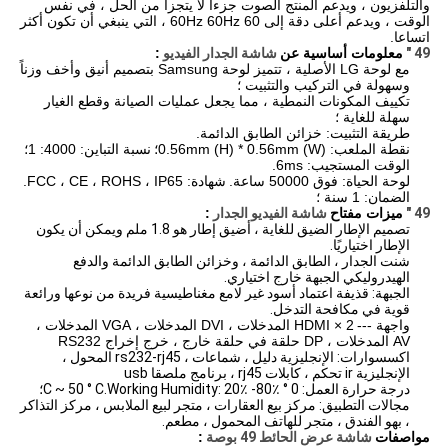
والتلفزيون ، ويدعم المنتج الصوت جزءا لا يتجزأ من الحل ، في نفس
الوقت ، ويدعم أعلى دقة إلى 60Hz 60Hz 60 ، التي ينبغي أن تكون أكثر
اتساعا.
49 "
معلومات أساسية عن
شاشة الجدار الفيديو
:
مع لوحة LG الأصلية ، تتميز لوحة Samsung بتصميم أنيق وأخف وزناً
وسهولة في التركيب والتثبيت ؛
تكييف المكونات النمطية ، مما يجعل عمليات الصيانة وقطع الغيار
سهلة للغاية ؛
طريقة التثبيت: خزائن الطابق الدائمة.
نقطة الملعب: 0.56mm (H) * 0.56mm (W)؛
نسبة التباين: 4000: 1؛
الوقت المستجيب: 6ms.
لوحة الحياة: فوق 50000 ساعة.
شهادة: FCC ، CE ، ROHS ، IP65.
الضمان: 1 سنة ؛
49 "
ميزات مفتاح
شاشة الفيديو الجدار
:
تصميم الإطار الضيق للغاية ، أضيق إطار هو 1.8 ملم ويمكن أن يكون
الإطار اختياريًا.
شنت الجدار ، الطابق الدائمة ، وخزائن الطابق الدائمة والدفع
الهيدروليكي الجبهة خارج اختياري.
الجبهة: قذيفة اعتماد أسود غير لامع مغناطيسية فريدة من نوعها ورائعة
قوية في مكافحة التدخل.
واجهة ---
2 × HDMI المدخلات ، DVI المدخلات ، VGA المدخلات ،
AV المدخلات ، DP حلقة في حلقة خارج ، خرج إخراج RS232
اكسسوارات: الإنجليزية دليل ، شماعات ، rs232-rj45 المحول ،
الإنجليزية ir تحكم ، كابلات rj45 ، برنامج ملصقا usb
درجة حرارة العمل: 0 ° C ~ 50 ° C.Working Humidity: 20٪ -80٪؛
مجالات التطبيق: مركز بيع العقارات ، متجر لبيع الملابس ، مركز التذاكر
، بهو الفندق ، متجر للهاتف المحمول ، مطعم.
مواصفات
شاشة عرض الحائط 49 بوصة
: