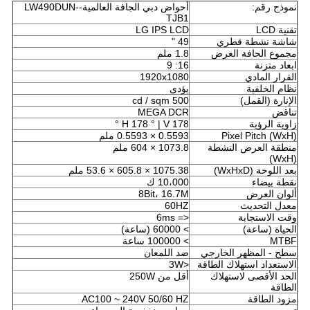
نموذج رقم:
أحواض دبي الجافة العالمية-LW490DUN-
TJB1
تقنية LCD
LG IPS LCD
شاشة نشطة قطري
49 "
مجموع الحافة العرض
1.8 ملم
ابعاد متزنة
16: 9
القرار المادي
1920x1080
نظام الخلفية
يؤدى
الإنارة (القمل)
500 cd / sqm
تناقض
MEGA DCR
زاوية الرؤية
H 178 ° | V 178 °
Pixel Pitch (WxH)
0.5593 × 0.5593 ملم
منطقة العرض النشطة
1073.8 × 604 ملم
(WxH)
بعد اللوحة (WxHxD)
1075.38
×
605.8
×
53.6 ملم
نقطة بيضاء
10،000 ك
ألوان العرض
8Bit، 16.7M
معدل التحديث
60HZ
وقت الاستجابة
<= 6ms
الحياة (ساعة)
> 60000 (ساعة)
MTBF
> 100000 ساعة
سطح - المظهر الخارجي
ضد اللمعان
الاستعداد استهلاك الطاقة
<3W
الحد الأقصى لاستهلاك
أقل من 250W
الطاقة
مزود الطاقة
AC100 ~ 240V 50/60 HZ