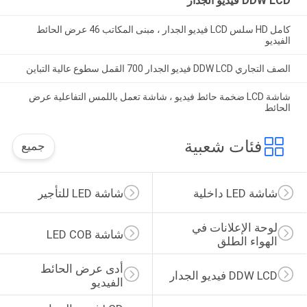
DDW LCD فيديو الجدار
كامل HD سلس LCD فيديو الجدار ، مبنى المكاتب 46 عرض الحائط
الفيديو
الصف التجاري DDW LCD فيديو الجدار 700 القمل سطوع عالية التباين
شاشة LCD ضخمة حائط فيديو ، شاشة تعمل باللمس التفاعلية عرض
الحائط
فئات شعبية
جميع
شاشة LED داخلية
شاشة LED للتأجير
لوحة الإعلانات في 
شاشة LED COB
الهواء الطلق
أدى عرض الحائط 
DDW LCD فيديو الجدار
الفيديو