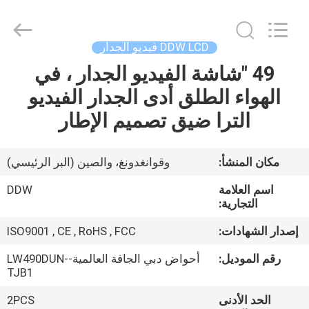
Shenzhen
DDW
Technology
Co.,
Ltd..
DDW LCD فيديو الجدار
All
Rights
Reserved.
49 "شاشة الفيديو الجدار ، في
الصفحة
Developed
by
الهواء الطلق أدى الجدار الفيديو
الرئيسية
ECER
الترا ضيق تصميم الإطار
منتجات
مكان المنشأ:
وقوانغدونغ، والصين (البر الرئيسي)
معلومات
اسم العلامة
DDW
عنا
التجارية:
إصدار الشهادات:
ISO9001 , CE , RoHS , FCC
جولة
رقم الموديل:
أحواض دبي الجافة العالمية-LW490DUN-
في
TJB1
المعمل
الحد الأدنى
2PCS