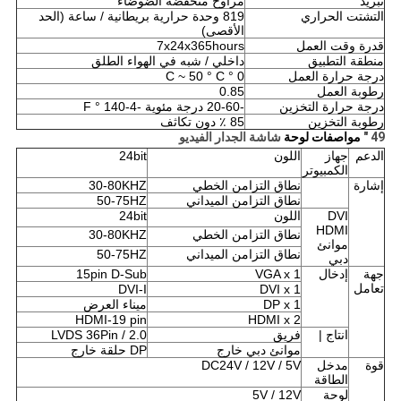
تبريد
مراوح منخفضة الضوضاء
التشتت الحراري
819 وحدة حرارية بريطانية / ساعة (الحد
الأقصى)
قدرة وقت العمل
7x24x365hours
منطقة التطبيق
داخلي / شبه في الهواء الطلق
درجة حرارة العمل
0 ° C ~ 50 ° C
رطوبة العمل
0.85
درجة حرارة التخزين
-20-60 درجة مئوية
-4-140 ° F
رطوبة التخزين
85 ٪ دون تكاثف
49 "
مواصفات لوحة
شاشة الجدار الفيديو
الدعم
جهاز
اللون
24bit
الكمبيوتر
إشارة
نطاق التزامن الخطي
30-80KHZ
نطاق التزامن الميداني
50-75HZ
DVI
اللون
24bit
HDMI
نطاق التزامن الخطي
30-80KHZ
موانئ
نطاق التزامن الميداني
50-75HZ
دبي
جهة
إدخال
VGA x 1
15pin D-Sub
تعامل
DVI-I
DVI x 1
DP x 1
ميناء العرض
HDMI-19 pin
HDMI x 2
انتاج |
فريق
LVDS 36Pin / 2.0
موانئ دبي خارج
DP حلقة خارج
قوة
مدخل
DC24V / 12V / 5V
الطاقة
لوحة
5V / 12V