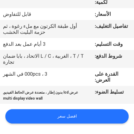
لكمية:
مراقبة
الأسعار:
قابل للتفاوض
الجودة
تفاصيل التغليف:
أول طبقة الكرتون مع ملء رغوة ، ثم
حزمة البليت الخشب
اتصل
وقت التسليم:
3 أيام عمل بعد الدفع
بنا
شروط الدفع:
T / T ، الغربية ، L / C الاتحاد ، بابا ضمان
تجارة
أخبار
القدرة على
3 ، 000pcs في الشهر
العرض:
اطلب
تسليط الضوء:
,
عرض lcd بدون إطار ، متعددة عرض الحائط الفيديو
multi display video wall
اقتباس
افضل سعر
CASE
CENTER