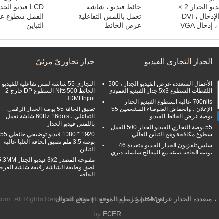
LCD فيديو الجدار 2 ×
حائط فيديو ، شاشة
HDMI الإدخال ، DVI
تعمل باللمس التفاعلية
القمل سطوع عال
 إدخال VGA
عرض الحائط
التباين
نتج:
DDW LC
سطوع:
500 القمل
اسم:
اسم المنتج:
LCD فيدي
و الجدار
لوحة:
49 بوصة
و الجدار العرض
زاوية:
178x178
الجدار التجاري الفيديو
جدار تحاوريّ مرئيّ
:
يؤدى
القرار:
1920*1080
تحكم طريقة:
ال
رن
اسم آخر:
عرض الحائ
ة RS232
ط التفاعلي
اختيار DPM:
نعم
الأعمال المتعددة عرض الفيديو الجدار ، 500
التجاري 55 شاشة لمس تفاعلية للفيديو
اللقطات السطوع 5x3 جدار الفيديو العمودي
الحائط 500 Nits السطوع DP خارج 2
HDMI Input
700nits عالية السطوع الفيديو الجدار
الإعلان ، وانخفاض الضوضاء المشجعين 55
تضيق الحافة 55 بوصة الجدار الرقمي
بوصة عرض الحائط الفيديو
التفاعلي ، 60Hz 16dots شاشة تعمل
باللمس فيديو الجدار
55 بوصة التجاري الفيديو الجدار 500 القمل
سطوع مكافحة وهج التباين العالي
1920 * 1080 فيديو توضيحي حائطي 55
بوصة 3.5 ملم تضيق الحافة العليا عالية
سلس تلفزيون الجدار الفيديو متعددة 46
التباين
بوصة الحافة ضيقة مع المعالج سلسلة ديزي
مفتوحة المصدر 3x2 فيديو الجدار MM
لصق وظيفة الشاشة رقيقة شاشة العر
الحافة
E-Mail
|
خريطة الموقع
| موقع الجوال
المزود. All Rights Reserved. Developed
by
ECER