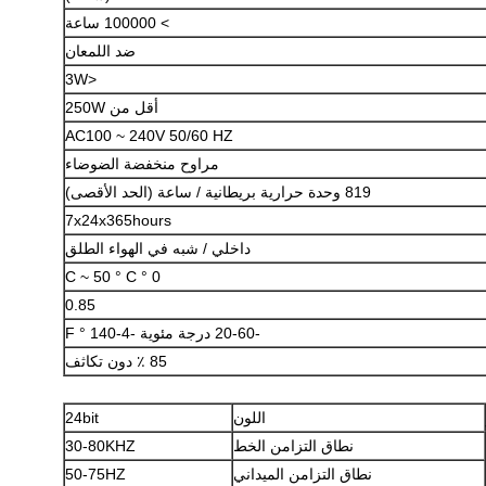
> 100000 ساعة
ضد اللمعان
<3W
أقل من 250W
AC100 ~ 240V 50/60 HZ
مراوح منخفضة الضوضاء
إرسال
819 وحدة حرارية بريطانية / ساعة (الحد الأقصى)
7x24x365hours
داخلي / شبه في الهواء الطلق
0 ° C ~ 50 ° C
0.85
-20-60 درجة مئوية
-4-140 ° F
85 ٪ دون تكاثف
اللون
24bit
نطاق التزامن الخط
30-80KHZ
نطاق التزامن الميداني
50-75HZ