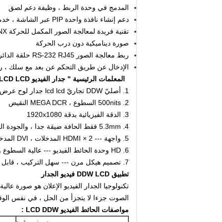
المدمج في وحدة الربط ، وظيفة دعم لصق
دعم إنشاء نافذة واحدة PIP عبر الشاشة ، خدمة التجوال ، التدريج ، PIP
تقنية فريدة لمعالجة الصور المكمل للحركة DNX ،
صورة ديناميكية دون درب الحركة
ربط معالجة الصور RS-232 RJ45 حلقة الدائرة الإدخال / الإخراج.
الإدخال عن طريق التحكم عن بعد مع سلك ، ر
المعلمات الرئيسية "
جدار الفيديو LCD LCD"
1. أصليّ DDW تجاريّ lcd lcd جدار لوح عرض لوحة، 16: 9 LG a-Si TFT-LCD
2. 500nits السطوع ، MEGA DCR النقيض
3. الدقة الفيزيائية بدقة 1920x1080
4. 5.3mm فقط الحافة ضيقة جدا ، والجودة العالية ، وعملية ، وحسن تأثير الرؤية.
5. واجهة ---
2 × HDMI المدخلات ، DVI المدخلات ، VGA المدخلات ، AV المدخلات ، DP حلقة في حلقة خارج ، خرج إخراج RS232
6. HD وحدة الحائط الفيديو --- عالية السطوع والتباين العالي ، سلسلة كاملة.
7. تصميم هيكل مرن --- سهل التركيب ، قابل للتوسعة ، تركيبة عشوائية
تطبيق DDW LCD فيديو الجدار
تكنولوجيا الجدار الفيديو الإعلان هو صورة عال
الصوت جزءا لا يتجزأ من الحل ، في نفس الوقت ، ويدعم أعلى دقة إلى 60Hz 60
مواصفات
الحائط الفيديو LCD DDW
: