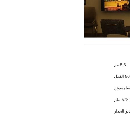
5.3 مم
 القمل
امسونج
57 ملم
و الجدار