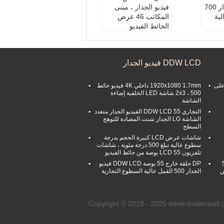
LCD فيديو الجدار 700
فيديو الجدار ، مبنى
ية
المكاتب 46 عرض
الحائط الفيديو
DDW LCD فيدي
الدقة:
1920x1080P
46 بوصة
عرض الحافة:
3.5 ملم
DDW LCD فيديو الجدار
سيطر
منطقة نشطة:
1018.0
8 × 572.67 ملم
سطوع:
500 شمعة ف
 على
1920x1080 1.7mm داخلي 4K فيديو حائط
ي المتر المربع
2x3 ، 500 شاشة LED الخلفية إضاءة
الشاشة
التجاري 55 DDW LCD الفيديو الجدار متعدد
الشاشة LG الجدار شنت المضادة للتوهج
السطح
شاشات عرض LCD كبيرة الحجم بدرجة
سطوع عالية تبلغ 500 درجة مئوية ، شاشات
تلفزيون LCD 55 بوصة من حائط الفيديو
5.3
DP حلقة خارج 55 بوصة DDW LCD فيديو
ض
الجدار 500 القمل عالية السطوع التجارية
Copyright © 2018 - 2025 ddwlcdvideowall.com. 