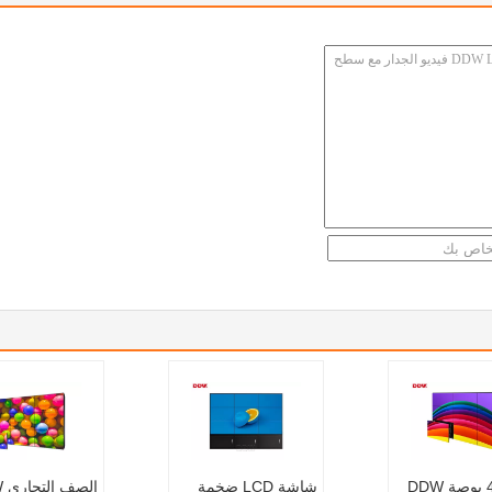
مرن 49 بوصة DDW
شاشة LCD ضخمة
ال