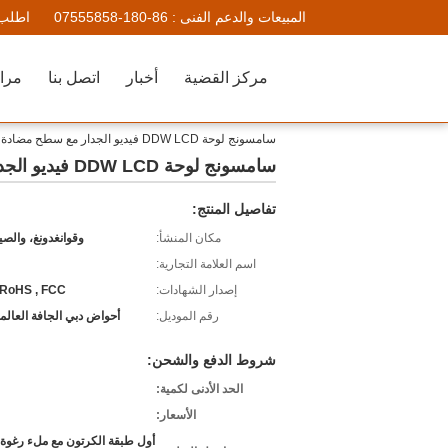
المبيعات والدعم الفنى :
86-180-07555858
اطلب 
مركز القضية
أخبار
اتصل بنا
مراق
سامسونج لوحة DDW LCD فيديو الجدار مع سطح مضادة للتوهج 5.3mm عرض الحافة
سامسونج لوحة DDW LCD فيديو الجدار مع سطح مضادة للتوهج 5.3mm عرض الحافة
تفاصيل المنتج:
مكان المنشأ:
وقوانغدونغ، والصي
اسم العلامة التجارية:
إصدار الشهادات:
 RoHS , FCC
رقم الموديل:
أحواض دبي الجافة العالمية-60HN09
شروط الدفع والشحن:
الحد الأدنى لكمية:
الأسعار:
أول طبقة الكرتون مع ملء رغوة ،