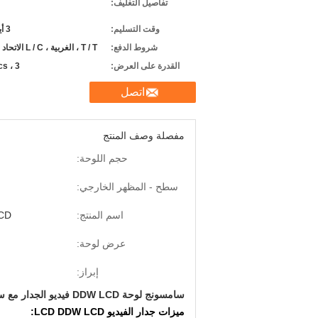
تفاصيل التغليف:
وقت التسليم:
3 أيام عمل بعد الدفع
شروط الدفع:
T / T ، الغربية ، L / C الاتحاد ، بابا ضمان تجارة
القدرة على العرض:
3 ، 000pcs في الشهر
اتصل
مفصلة وصف المنتج
حجم اللوحة:
سطح - المظهر الخارجي:
اسم المنتج:
W LCD
عرض لوحة:
إبراز:
سامسونج لوحة DDW LCD فيديو الجدار مع سطح مضادة للتوهج 5.3mm عرض الحافة
ميزات جدار الفيديو LCD DDW LCD: