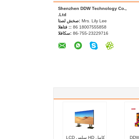
Shenzhen DDW Technology Co.,
Ltd.
Mrs. Lily Lee
اتصل شخص:
86 18007555858
الهاتف ::
86-755-23229716
الفاكس:
صف التجاري DDW
كامل HD سلس LCD