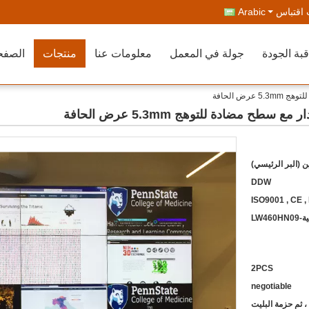
اقتباس
Arabic
بة الجودة
جولة في المعمل
معلومات عنا
منتجات
الصفح
ن (البر الرئيسي)
DDW
ISO9001 , CE ,
LW4
2PCS
negotiable
 ثم حزمة البليت