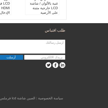
غنية بالألوان / شاشة
LCD خارجية مثبتة
على الأرضية
الإدخال ،
اسم:
شاشة عرض الفي
اسم الم
ديو
D فيديو الجدار
اللون:
لون غني
حجم ال
طلب اقتباس
عرض إطار تثبيت الشا
الخلفية
شة:
3.5 ملم
ميزة:
م
سطح - المظهر الخارج
ي:
مضادة للوهج
أرسلت
سياسة الخصوصية
|
الصين شاشة lcd فرملس ، متعددة الجدار عرض الفيديو