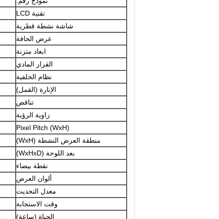
نموذج رقم:
تقنية LCD
شاشة نشطة قطرية
عرض الحافة
ابعاد متزنة
القرار المادي
نظام الخلفية
الإنارة (القمل)
تناقض
زاوية الرؤية
Pixel Pitch (WxH)
منطقة العرض النشطة (WxH)
بعد اللوحة (WxHxD)
نقطة بيضاء
ألوان العرض
معدل التحديث
وقت الاستجابة
الحياة (ساعة)