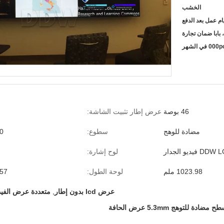
الخشب
46 بوصة
عرض إطار تثبيت الشاشة:
مضادة للوهج
سطوع:
500
DD فيديو الجدار
لوح إشارة:
س
1023.98 ملم
لوحة الطول:
8.57
عرض lcd بدون إطار
,
متعددة عرض الفيدي