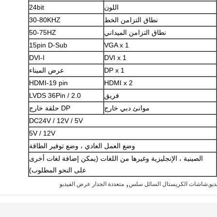
اللون
24bit
نطاق التزامن الخط
30-80KHZ
نطاق التزامن الميداني
50-75HZ
15pin D-Sub
VGA x 1
DVI-I
DVI x 1
DP x 1
عرض الميناء
HDMI-19 pin
HDMI x 2
فريق
LVDS 36Pin / 2.0
موانئ دبي خارج
DP حلقة خارج
DC24V / 12V / 5V
5V / 12V
وضع العمل العادي ، وضع توفير الطاقة
الصينية ، الإنجليزية وغيرها من اللغات (يمكن إضافة لغات أخرى
على النحو المطلوب)
,
يديو,شاشات الكريستال السائل سلس
متعددة الجدار عرض الفيديو