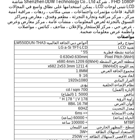
FHD 1080P ، شركة
Shenzhen DDW Technology Co.، Ltd شاشة
LCD تتبنى لوحات LCD ،
يمكن استخدامها على نطاق واسع في المجالات
التالية:
قاعات مؤتمرات واجتماعات ، مبنى مكاتب ، ردهات ، مراقبة أمنية
مركز ، مركز مراقبة وتجارة التجزئة ، مطعم وفندق ، معارض ومراكز
التسوق بالتجزئة لعرض المعلومات ، منشآت عامة ، مركز معارض وعرض
، عرض حي ، مركز للإستئجار والإعلان ، متاحف ، كنائس ، مواصلات
وأنظمة عرض معلومات ضخمة.
مواصفات
نموذج رقم:
أحواض دبي الجافة العالمية-LW550DUN-THA3
تقنية LCD
LG a-Si TFT-LCD
شاشة نشطة قطرية
55 "
0.630x0.630mm
Pixel Pitch (WxH)
منطقة العرض النشطة (WxH)
1209.6.x680.4mm
بعد اللوحة (WxHxD)
1211.4 x682.2x53.3mm
مجموع الحافة العرض
1.8MM
ابعاد متزنة
16: 9
القرار المادي
1920x1080
نظام الإضاءة الخلفية
يؤدى
الإنارة (القمل)
700 cd / sqm
تناقض
5000: 1 (الطباع)
زاوية الرؤية
H 178 ° | V 178 °
ألوان العرض
8Bit، 16.7M
معدل التحديث
60HZ
وقت الاستجابة
<= 6ms
الحياة (ساعة)
> 60000 (ساعة)
MTBF
> 100000 ساعة
سطح - المظهر الخارجي
ضد اللمعان
الاستعداد استهلاك الطاقة
<3W
الحد الأقصى لاستهلاك الطاقة
<= 250W