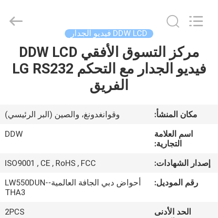
Shenzhen
DDW
Technology
Co.,
Ltd..
DDW LCD فيديو الجدار
All
Rights
Reserved.
مركز التسوق الأفقي DDW LCD
الصفحة
Developed
by
فيديو الجدار مع التحكم LG RS232
الرئيسية
ECER
الفريق
منتجات
مكان المنشأ:
وقوانغدونغ، والصين (البر الرئيسي)
معلومات
اسم العلامة
DDW
عنا
التجارية:
إصدار الشهادات:
ISO9001 , CE , RoHS , FCC
جولة
رقم الموديل:
أحواض دبي الجافة العالمية-LW550DUN-
في
THA3
المعمل
الحد الأدنى
2PCS