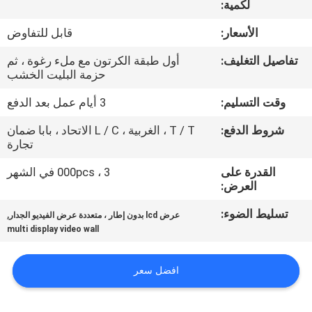
لكمية:
مراقبة
الأسعار:
قابل للتفاوض
الجودة
تفاصيل التغليف:
أول طبقة الكرتون مع ملء رغوة ، ثم
حزمة البليت الخشب
اتصل
وقت التسليم:
3 أيام عمل بعد الدفع
بنا
شروط الدفع:
T / T ، الغربية ، L / C الاتحاد ، بابا ضمان
تجارة
أخبار
القدرة على
3 ، 000pcs في الشهر
العرض:
اطلب
تسليط الضوء:
,
عرض lcd بدون إطار ، متعددة عرض الفيديو الجدار
multi display video wall
اقتباس
افضل سعر
CASE
CENTER