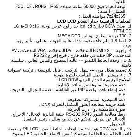
للغاية ؛
لوحة الحياة: فوق 50000 ساعة.
شهادة: FCC ، CE ، ROHS ، IP65.
الضمان: 1 سنة ؛
7x24x365 مواصلة العمل ؛
المعلمات الرئيسية جدار الفيديو LCD LCD
1. أصليّ DDW تجاريّ lcd lcd جدار لوح عرض لوحة، 16: 9 LG a-Si
TFT-LCD
2. 700 درجة سطوع ، وتباين MEGA DCR
3. فقط 1.8 ملم حافة ضيقة جدا ، عالية الجودة ، عملي ، تأثير رؤية
جيدة.
4. واجهة ---
2 × HDMI المدخلات ، DVI المدخلات ، VGA المدخلات ، AV
المدخلات ، DP حلقة في حلقة خارج ، خرج إخراج RS232
5. HD وحدة الحائط الفيديو --- عالية السطوع والتباين العالي ، سلسلة
كاملة.
6. تصميم هيكل مرن --- سهل التركيب ، قابل للتوسعة ، تركيبة عشوائية
7. أداء مستقر ، العمل المناسب لفترة طويلة
الملامح الرئيسية
للجدار الفيديو LCD DDW
:
دعم مجموعة متنوعة من منافذ الإشارة.
دعم إنشاء نافذة واحدة PIP عبر الشاشة ، خدمة التجوال ، التدريج ،
PIP
دعم السيطرة المشتركة مصفوفة.
تقنية فريدة لمعالجة الصور المكمل للحركة DNX ،
صورة ديناميكية دون درب الحركة
ربط معالجة الصور RS-232 RJ45 حلقة الدائرة الإدخال / الإخراج.
الإدخال عن طريق التحكم عن بعد مع سلك ، رئيس استقبال
المحمول.
جدار الفيديو DDW هو واحد من لوحات الحائط الفيديو LCD الأكثر ضيقة
فائقة الحافة.
مع الحافة الضيقة 1.8 مم ، الإضاءة الخلفية LED وضوح