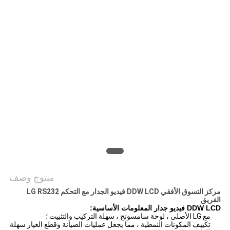
خريطة
الموقع
PRIVACY
POLICY
منتوج وصف
مركز التسوق الأفقي DDW LCD فيديو الجدار مع التحكم LG RS232
الفريق
DDW LCD فيديو جدار المعلومات الأساسية:
مع LG الأصلي ، لوحة سامسونج ، سهلة التركيب والتثبيت ؛
تكييف المكونات النمطية ، مما يجعل عمليات الصيانة وقطع الغيار سهلة