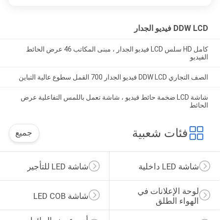
DDW LCD فيديو الجدار
كامل HD سلس LCD فيديو الجدار ، مبنى المكاتب 46 عرض الحائط
الفيديو
الصف التجاري DDW LCD فيديو الجدار 700 القمل سطوع عالية التباين
شاشة LCD ضخمة حائط فيديو ، شاشة تعمل باللمس التفاعلية عرض
الحائط
فئات شعبية
جميع
شاشة LED داخلية
شاشة LED للتأجير
لوحة الإعلانات في 
شاشة LED COB
الهواء الطلق