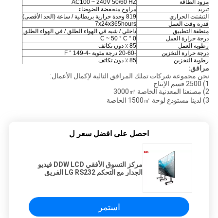
مزود الطاقة
AC100 ~ 240V 50/60 HZ
تبريد
مراوح منخفضة الضوضاء
التشتت الحراري
819 وحدة حرارية بريطانية / ساعة (الحد الأقصى)
قدرة وقت العمل
7x24x365hours
منطقة التطبيق
داخلي / شبه في الهواء الطلق / في الهواء الطلق
درجة حرارة العمل
0 ° C ~ 50 ° C
رطوبة العمل
85 ٪ دون تكاثف
درجة حرارة التخزين
-20-60 درجة مئوية
-4-149 ° F
رطوبة التخزين
85 ٪ دون تكاثف
مرافق:
نحن مجموعة شركات تملك المرافق التالية لإكمال الأعمال:
1) 2500 قسم الإنتاج
2) مصنعنا المعدنية الخاصة 3000㎡
3) لدينا مستودع لوحة 1500㎡ الخاصة
احصل على افضل سعر ل
مركز التسوق الأفقي DDW LCD فيديو
الجدار مع التحكم LG RS232 الفريق
استمر