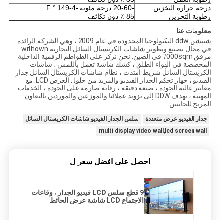
درجة حرارة التخزين
-20-60 درجة مئوية
-4-149 ° F
رطوبة التخزين
85 ٪ دون تكاثف
معلومات عنا
شنتشن ddw التكنولوجيا المحدودة في عام 2009 ، وهي الشركة الرائدة
في مجال تصنيع وتطوير شاشات الكريستال السائل التجارية withown
مرفق 7000sqm في الصين.
نحن نركز على الطواطم الرقمية الداخلية
المخصصة في الهواء الطلق ، كشك شاشة تعمل باللمس ، شاشات
الكريستال السائل شريط امتدت ، نظام شاشات الكريستال السائل جدار
الفيديو ، جهاز تحكم الجدار الفيديو والمزيد من حلول العرض LCD.
مع
معايير عالية الجودة ، صنعة دقيقة ، رقابة صارمة على الجودة ، الخدمات
المهنية ، يهدف DDW إلى تزويد عملائنا والموزعين والموردين بالتعاون
المربح للجانبين.
جدار الفيديو عرض متعددة
سلس الجدار الفيديو شاشات الكريستال السائل
multi display video wall,lcd screen wall
احصل على افضل سعر ل
9 قطع سلس LCD فيديو الجدار ، وقاعات
الاجتماع LCD شاشة عرض الحائط