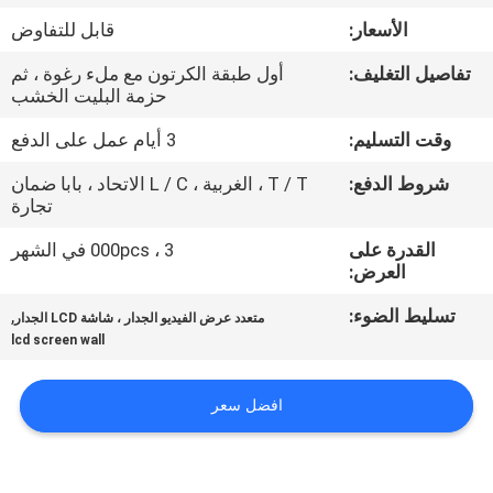
الأسعار:
قابل للتفاوض
مراقبة
تفاصيل التغليف:
أول طبقة الكرتون مع ملء رغوة ، ثم
الجودة
حزمة البليت الخشب
وقت التسليم:
3 أيام عمل على الدفع
اتصل
شروط الدفع:
T / T ، الغربية ، L / C الاتحاد ، بابا ضمان
بنا
تجارة
القدرة على
3 ، 000pcs في الشهر
أخبار
العرض:
تسليط الضوء:
,
متعدد عرض الفيديو الجدار ، شاشة LCD الجدار
اطلب
lcd screen wall
اقتباس
افضل سعر
CASE
CENTER