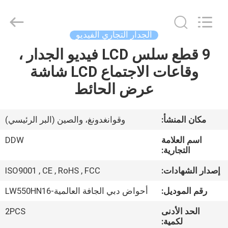
2026
Shenzhen
DDW
Technology
Co.,
الجدار التجاري الفيديو
Ltd..
All
9 قطع سلس LCD فيديو الجدار ،
الصفحة
Rights
Reserved.
Developed
وقاعات الاجتماع LCD شاشة
الرئيسية
by
ECER
عرض الحائط
منتجات
مكان المنشأ:
وقوانغدونغ، والصين (البر الرئيسي)
معلومات
اسم العلامة
DDW
عنا
التجارية:
إصدار الشهادات:
ISO9001 , CE , RoHS , FCC
جولة
رقم الموديل:
أحواض دبي الجافة العالمية-LW550HN16
في
الحد الأدنى
2PCS
المعمل
لكمية: