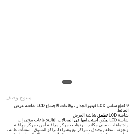
خريطة
الموقع
PRIVACY
POLICY
منتوج وصف
9 قطع سلس LCD فيديو الجدار ، وقاعات الاجتماع LCD شاشة عرض
الحائط
شاشة LCD
تطبيق
شاشة العرض
شاشة LCD
يمكن استخدامها في المجالات التالية:
قاعات مؤتمرات
واجتماعات ، مبنى مكاتب ، ردهات ، مركز مراقبة أمن ، مركز مراقبة
وتجزئة ، مطعم وفندق ، مراكز بيع وشراء لمراكز التسوق ، منشآت عامة ،