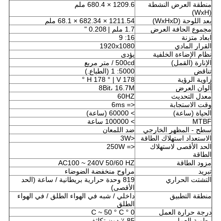
منطقة العرض النشطة
1209.6 × 680.4 ملم
(WxH)
بعد اللوحة (WxHxD)
1211.54 × 682.34 × 68.1 ملم
مجموع الحافة العرض
1.7 ملم |
0.208 "
ابعاد متزنة
16: 9
القرار المادي
1920x1080
نظام الإضاءة الخلفية
يؤدى
الإنارة (القمل)
500cd / متر مربع
تناقض
5000: 1 (الطباع.)
زاوية الرؤية
H 178 ° | V 178 °
ألوان العرض
8Bit، 16.7M
معدل التحديث
60HZ
وقت الاستجابة
<= 6ms
الحياة (ساعة)
> 60000 (ساعة)
MTBF
> 100000 ساعة
سطح - المظهر الخارجي
ضد اللمعان
الاستعداد استهلاك الطاقة
<3W
الحد الأقصى لاستهلاك
<= 250W
الطاقة
مزود الطاقة
AC100 ~ 240V 50/60 HZ
تبريد
مراوح منخفضة الضوضاء
التشتت الحراري
819 وحدة حرارية بريطانية / ساعة (الحد
الأقصى)
منطقة التطبيق
داخلي / شبه في الهواء الطلق / في الهواء
الطلق
درجة حرارة العمل
0 ° C ~ 50 ° C
رطوبة العمل
85 ٪ دون تكاثف