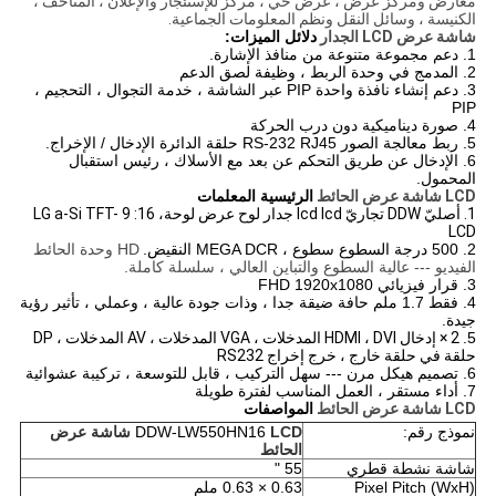
معارض ومركز عرض ، عرض حي ، مركز للإستئجار والإعلان ، المتاحف ،
الكنيسة ، وسائل النقل ونظم المعلومات الجماعية.
شاشة عرض LCD الجدار
دلائل الميزات:
1. دعم مجموعة متنوعة من منافذ الإشارة.
2. المدمج في وحدة الربط ، وظيفة لصق الدعم
3. دعم إنشاء نافذة واحدة PIP عبر الشاشة ، خدمة التجوال ، التحجيم ،
PIP
4. صورة ديناميكية دون درب الحركة
5. ربط معالجة الصور RS-232 RJ45 حلقة الدائرة الإدخال / الإخراج.
6. الإدخال عن طريق التحكم عن بعد مع الأسلاك ، رئيس استقبال
المحمول.
LCD شاشة عرض الحائط
الرئيسية المعلمات
1. أصليّ DDW تجاريّ lcd lcd جدار لوح عرض لوحة، 16: 9 LG a-Si TFT-
LCD
2. 500 درجة السطوع سطوع ، MEGA DCR النقيض.
HD وحدة الحائط
الفيديو --- عالية السطوع والتباين العالي ، سلسلة كاملة.
3. قرار فيزيائي FHD 1920x1080
4. فقط 1.7 ملم حافة ضيقة جدا ، وذات جودة عالية ، وعملي ، تأثير رؤية
جيدة.
5.
2 × إدخال HDMI ، DVI المدخلات ، VGA المدخلات ، AV المدخلات ، DP
حلقة في حلقة خارج ، خرج إخراج RS232
6. تصميم هيكل مرن --- سهل التركيب ، قابل للتوسعة ، تركيبة عشوائية
7. أداء مستقر ، العمل المناسب لفترة طويلة
LCD شاشة عرض الحائط
المواصفات
نموذج رقم:
DDW-LW550HN16
LCD شاشة عرض
الحائط
شاشة نشطة قطري
55 "
Pixel Pitch (WxH)
0.63 × 0.63 ملم