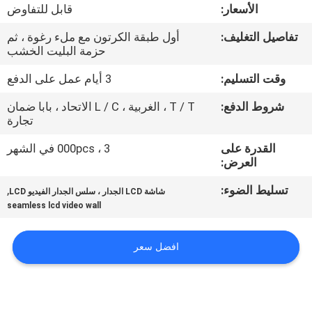
الأسعار:
قابل للتفاوض
مراقبة
تفاصيل التغليف:
أول طبقة الكرتون مع ملء رغوة ، ثم
حزمة البليت الخشب
الجودة
وقت التسليم:
3 أيام عمل على الدفع
اتصل
شروط الدفع:
T / T ، الغربية ، L / C الاتحاد ، بابا ضمان
تجارة
بنا
القدرة على
3 ، 000pcs في الشهر
العرض:
أخبار
تسليط الضوء:
,
شاشة LCD الجدار ، سلس الجدار الفيديو LCD
seamless lcd video wall
اطلب
اقتباس
افضل سعر
CASE
CENTER