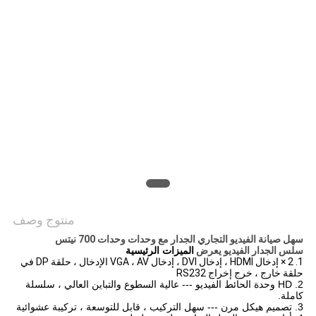
خريطة
الموقع
PRIVACY
POLICY
منتوج وصف
سهل صيانة الفيديو التجاري الجدار مع وحدات وحدات 700 نيتس
سلس الجدار الفيديو يعرض
الميزات الرئيسية
1. 2 × إدخال HDMI ، إدخال DVI ، إدخال VGA ، AV الإدخال ، حلقة DP في
حلقة خارج ، خرج إخراج RS232
2. HD وحدة الحائط الفيديو --- عالية السطوع والتباين العالي ، سلسلة
كاملة.
3. تصميم هيكل مرن --- سهل التركيب ، قابل للتوسعة ، تركيبة عشوائية