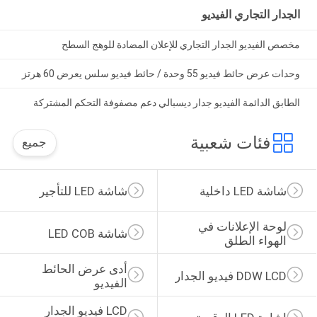
الجدار التجاري الفيديو
مخصص الفيديو الجدار التجاري للإعلان المضادة للوهج السطح
وحدات عرض حائط فيديو 55 وحدة / حائط فيديو سلس يعرض 60 هرتز
الطابق الدائمة الفيديو جدار ديسبالي دعم مصفوفة التحكم المشتركة
فئات شعبية
جميع
شاشة LED داخلية
شاشة LED للتأجير
لوحة الإعلانات في 
شاشة LED COB
الهواء الطلق
أدى عرض الحائط 
DDW LCD فيديو الجدار
الفيديو
LCD فيديو الجدار 