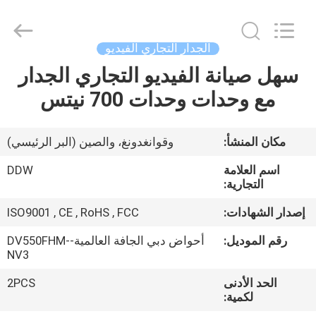
2026
Shenzhen
DDW
Technology
Co.,
الجدار التجاري الفيديو
Ltd..
All
سهل صيانة الفيديو التجاري الجدار
الصفحة
Rights
Reserved.
Developed
مع وحدات وحدات 700 نيتس
الرئيسية
by
ECER
منتجات
مكان المنشأ:
وقوانغدونغ، والصين (البر الرئيسي)
اسم العلامة
DDW
معلومات
التجارية:
عنا
إصدار الشهادات:
ISO9001 , CE , RoHS , FCC
رقم الموديل:
أحواض دبي الجافة العالمية-DV550FHM-
جولة
NV3
في
الحد الأدنى
2PCS
لكمية:
المعمل