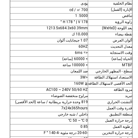
نظام الخلفية
يؤدى
الإنارة (القمل)
700 cd / ㎡
تناقض
5000: 1
زاوية الرؤية
H 178 ° | V 178 °
بعد اللوحة (WxHxD)
1213.5x684.3x60.39mm
نقطة بيضاء
10،000 ك
ألوان العرض
1.07 جيجابايت ألوان
معدل التحديث
60HZ
وقت الاستجابة
<= 6ms
الحياة (ساعة)
> 60000 (ساعة)
MTBF
> 100000 ساعة
سطح - المظهر الخارجي
ضد اللمعان
الاستعداد استهلاك الطاقة
<3W
الحد الأقصى لاستهلاك الطاقة
≦ 160W
مزود الطاقة
AC100 ~ 240V 50/60 HZ
تبريد
مراوح منخفضة الضوضاء
التشتت الحراري
819 وحدة حرارية بريطانية / ساعة (الحد الأقصى)
قدرة وقت العمل
7x24x365hours
منطقة التطبيق
داخلي / شبه خارجي
درجة حرارة العمل
0 ℃ ~ 50 ℃
رطوبة العمل
0.85
درجة حرارة التخزين
-20-60 درجة مئوية
-4-140 ° F