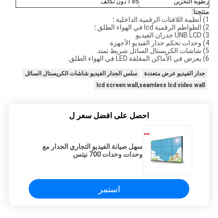
رطوبة التخزين
85 ٪ دون تكاثف
منتجنا:
1) أنظمة اللافتات الرقمية الداخلية ؛
2) الطواطم الرقمية lcd في الهواء الطلق ؛
3) UNB LCD جدران الفيديو.
4) وحدات تحكم جدار الفيديو الأجهزة.
5) شاشات الكريستال السائل شريط تمتد.
6) يعرض في الأماكن المغلقة LED في الهواء الطلق.
جدار الفيديو عرض متعددة
سلس الجدار الفيديو شاشات الكريستال السائل
lcd screen wall,seamless lcd video wall
احصل على افضل سعر ل
سهل صيانة الفيديو التجاري الجدار مع
وحدات وحدات 700 نيتس
استمر