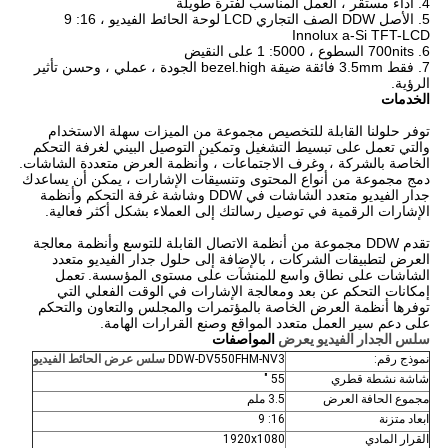
4. أداء مستقر ، العمل المناسب لفترة طويلة
5. الأصل DDW الصف التجاري LCD لوحة الحائط الفيديو ، 16: 9
Innolux a-Si TFT-LCD
6. 700nits السطوع ، 5000: 1 على النقيض
7. فقط 3.5mm فائقة ضيقة bezel.high الجودة ، عملي ، وحسن تأثير
الرؤية.
الخدمات
توفر حلولنا القابلة للتخصيص مجموعة من الميزات سهلة الاستخدام
والتي تعمل على تبسيط التشغيل وتمكين التوصيل البيني لغرفة التحكم
الخاصة بالشركة ، وغرف الاجتماعات ، وأنظمة العرض متعددة الشاشات.
دمج مجموعة من أنواع المحتوى وتنسيقات الإشارات ، يمكن أن يساعدك
جدار الفيديو متعدد الشاشات في DDW وشاشة غرفة التحكم وأنظمة
الإشارات الرقمية في توصيل رسالتك إلى العملاء بشكل أكثر فعالية.
تقدم DDW مجموعة من أنظمة الاتصال القابلة للتوسع وأنظمة معالجة
العرض لتطبيقات الشركات ، بالإضافة إلى حلول جدار الفيديو متعدد
الشاشات على نطاق واسع للمنشآت على مستوى المؤسسة.
تعمل
إمكانات التحكم عن بعد ومعالجة الإشارات في الوقت الفعلي التي
توفرها أنظمة العرض الخاصة بالمؤتمرات والمجلس والتعاون والتحكم
على دعم سير العمل متعدد المواقع وصنع القرارات الهامة.
سلس الجدار الفيديو يعرض
المواصفات
نموذج رقم:
DDW-DV550FHM-NV3
سلس عرض الحائط الفيديو
شاشة نشطة قطري
55 "
مجموع الحافة العرض
3.5 ملم
ابعاد متزنة
16: 9
القرار المادي
1920x1080