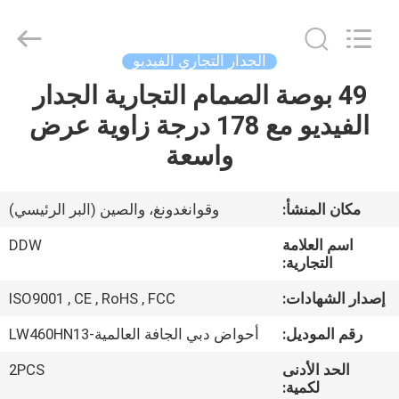
2026
Shenzhen
DDW
Technology
Co.,
الجدار التجاري الفيديو
Ltd..
All
49 بوصة الصمام التجارية الجدار
الصفحة
Rights
Reserved.
Developed
الفيديو مع 178 درجة زاوية عرض
الرئيسية
by
ECER
واسعة
منتجات
مكان المنشأ:
وقوانغدونغ، والصين (البر الرئيسي)
معلومات
اسم العلامة
DDW
عنا
التجارية:
إصدار الشهادات:
ISO9001 , CE , RoHS , FCC
جولة
رقم الموديل:
أحواض دبي الجافة العالمية-LW460HN13
في
الحد الأدنى
2PCS
المعمل
لكمية: