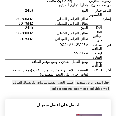
رطوبة التخزين
85 ٪ دون تكاثف
مواصفات لوح
الجدار التجاري للفيديو
الدعم
جهاز
اللون
24bit
الكمبيوتر
إشارة
نطاق التزامن الخطي
30-80KHZ
نطاق التزامن الميداني
50-75HZ
DVI
اللون
24bit
HDMI
نطاق التزامن الخطي
30-80KHZ
موانئ
نطاق التزامن الميداني
50-75HZ
دبي
قوة
مدخل
DC24V / 12V / 5V
الطاقة
لوحة
5V / 12V
القيادة
وضع
وضع العمل العادي ، وضع توفير الطاقة
الطاقة
آخر
OSD
الصينية ، الإنجليزية وغيرها من اللغات (يمكن إضافة
لغات أخرى على النحو المطلوب)
جدار الفيديو عرض متعددة
سلس الجدار الفيديو شاشات الكريستال السائل
lcd screen wall,seamless lcd video wall
احصل على افضل سعر ل