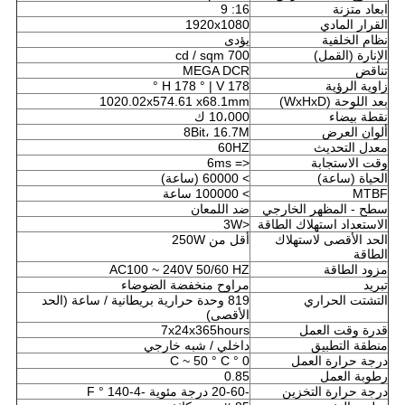
ابعاد متزنة
16: 9
القرار المادي
1920x1080
نظام الخلفية
يؤدى
الإنارة (القمل)
700 cd / sqm
تناقض
MEGA DCR
زاوية الرؤية
H 178 ° | V 178 °
بعد اللوحة (WxHxD)
x68.1mm
1020.02x574.61
نقطة بيضاء
10،000 ك
ألوان العرض
8Bit، 16.7M
معدل التحديث
60HZ
وقت الاستجابة
<= 6ms
الحياة (ساعة)
> 60000 (ساعة)
MTBF
> 100000 ساعة
سطح - المظهر الخارجي
ضد اللمعان
الاستعداد استهلاك الطاقة
<3W
الحد الأقصى لاستهلاك
أقل من 250W
الطاقة
مزود الطاقة
AC100 ~ 240V 50/60 HZ
تبريد
مراوح منخفضة الضوضاء
التشتت الحراري
819 وحدة حرارية بريطانية / ساعة (الحد
الأقصى)
قدرة وقت العمل
7x24x365hours
منطقة التطبيق
داخلي / شبه خارجي
درجة حرارة العمل
0 ° C ~ 50 ° C
رطوبة العمل
0.85
درجة حرارة التخزين
-20-60 درجة مئوية
-4-140 ° F