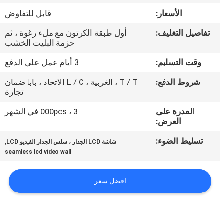
الأسعار:
قابل للتفاوض
مراقبة
تفاصيل التغليف:
أول طبقة الكرتون مع ملء رغوة ، ثم
الجودة
حزمة البليت الخشب
وقت التسليم:
3 أيام عمل على الدفع
اتصل
شروط الدفع:
T / T ، الغربية ، L / C الاتحاد ، بابا ضمان
بنا
تجارة
القدرة على
3 ، 000pcs في الشهر
أخبار
العرض:
تسليط الضوء:
,
شاشة LCD الجدار ، سلس الجدار الفيديو LCD
اطلب
seamless lcd video wall
اقتباس
افضل سعر
CASE
CENTER