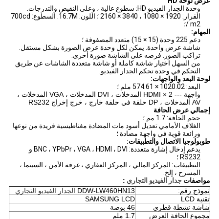
عرض لوحة HD
وحدة الجدار الفيديو HD: سطوع عالية ، وعلى النقيض والتدرجات.
القرار: 1920 × 1080 ، 3840 × 2160 ؛
اللون: 16.7M.
السطوع: 700cd
/ m2؛
المهام:
دعم 225 وحدة (15 × 15) متعدد المصفوفة ؛
شاشة عرض واحدة.
يمكن لكل وحدة عرض الصورة بشكل مستقل.
تراكب الصور.
فرضه على الشاشة صورة أخرى.
من السهل اختيار شاشة كاملة أو شاشة متعددة الشاشات عن طريق
التحكم في وحدة تحكم الجدار الفيديو.
لوحة البعد والواجهات:
البعد: 1020.02 × 574.61 ملم ؛
واجهة ---
2 × HDMI المدخلات ، DVI المدخلات ، VGA المدخلات ،
AV المدخلات ، DP حلقة في حلقة خارج ، خرج إخراج RS232
إجمالي عرض الحافة
حجم الحافة: 1.7 مم ؛
الغلاف الأمامي تعديل أسود مات المضادة مغناطيسية فريدة من نوعها
ورائعة قوية في واجهة مضادة ؛
طوبولوجيا الاتصال والتطبيقات:
يدعم إدخال إشارة متعددة: BNC ، YPbPr ، VGA ، HDMI ، DVI و
RS232 ؛
التطبيقات: المركز المالي ، المركز العقاري ، غرفة الأمن ، السينما ،
المسرح ، إلخ.
مواصفات
جدار الفيديو التجاري
:
نموذج رقم:
DDW-LW460HN13
الجدار الفيديو التجاري
تقنية LCD
LCD
SAMSUNG
شاشة نشطة قطري
46 بوصة
مجموع الحافة العرض
1.7 ملم