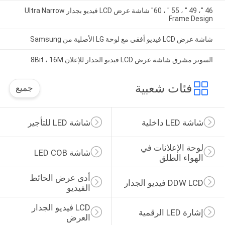
46 "، 49 ″ ، 55 ″ ، 60" شاشة عرض LCD فيديو بجدار Ultra Narrow
Frame Design
شاشة عرض LCD فيديو أفقي مع لوحة LG الأصلية من Samsung
السوبر مشرق شاشة عرض LCD فيديو الجدار للإعلان 8Bit ، 16M
فئات شعبية
جميع
شاشة LED داخلية
شاشة LED للتأجير
لوحة الإعلانات في 
شاشة LED COB
الهواء الطلق
أدى عرض الحائط 
DDW LCD فيديو الجدار
الفيديو
LCD فيديو الجدار 
إشارة LED الرقمية
العرض