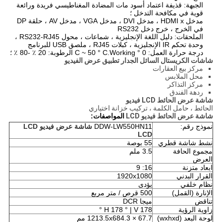
الجبهة: قذيفة اعتماد أسود مات المضادة المغناطيسي فريدة ورائعة
قوية في مكافحة التدخل ؛
مدخل HDMI x ، مدخل DVI ، مدخل VGA ، مدخل AV ، حلقة DP
في الخرج ، خرج دخل RS232
الملحقات: دليل اللغة الإنجليزية ، شماعات ، محول RS232-RJ45 ،
وحدة تحكم IR الإنجليزية ، كبلات RJ45 ، ملصق USB للبرنامج
درجة حرارة العمل: 0 ° C ~ 50 ° C.Working الرطوبة: 20 ٪ -80 ٪ ؛
شاشات الكريستال السائل الجدار تطبيق عرض الفيديو
مركز بيع العقارات
محل الملابس
مركز التذاكر
ردهة الفندق
شاشة عرض الحائط LCD فيديو
الحائط ، حامل الكلمة ، تركيب خزانة اختياري
شاشة عرض الحائط فيديو LCD
المواصفات:
نموذج رقم:
DDW-LW550HN11
شاشة عرض فيديو LCD
LCD
نشط شاشة قطري
55 بوصة
مجموع الحافة
3.5 ملم
العرض
ابعاد متزنة
16: 9
القرار البدني
1920x1080
نظام خلفي
يؤدى
الإنارة (القمل)
500 قرص / متر مربع
تناقض
ميجا DCR
زاوية الرؤية
H 178 ° | V 178 °
لوحة البعد (wxhxd)
× 67.7 مم
1213.5x684.3