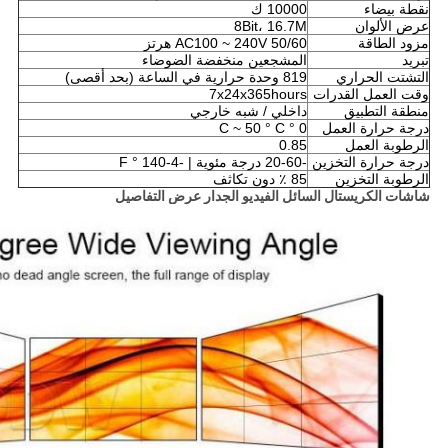
نقطة بيضاء
10000 ك
عرض الألوان
8Bit، 16.7M
مزود الطاقة
AC100 ~ 240V 50/60 هرتز
تبريد
المشجعين منخفضة الضوضاء
التشتت الحراري
819 وحدة حرارية في الساعة (بحد أقصى)
وقت العمل القدرات
7x24x365hours
منطقة التطبيق
داخلي / شبه خارجي
درجة حرارة العمل
0 ° C ~ 50 ° C
الرطوبة العمل
0.85
درجة حرارة التخزين
-20-60 درجة مئوية |
-4-140 ° F
الرطوبة التخزين
85 ٪ دون تكاثف
شاشات الكريستال السائل الفيديو الجدار عرض التفاصيل