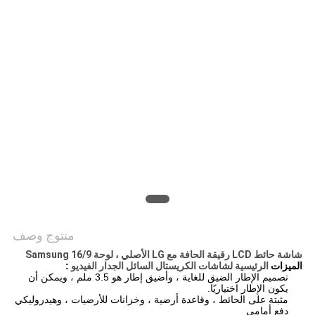
خريطة
الموقع
PRIVACY
POLICY
منتوج وصف
شاشة حائط LCD رقيقة الحافة مع LG الأصلي ، لوحة Samsung 16/9
الميزات
الرئيسية لشاشات الكريستال السائل الجدار الفيديو
:
تصميم الإطار الضيق للغاية ، وأضيق إطار هو 3.5 ملم ، ويمكن أن
يكون الإطار اختياريًا.
مثبتة على الحائط ، وقاعدة أرضية ، وخزانات للأرضيات ، وهيدروليكي
دفع أمامي