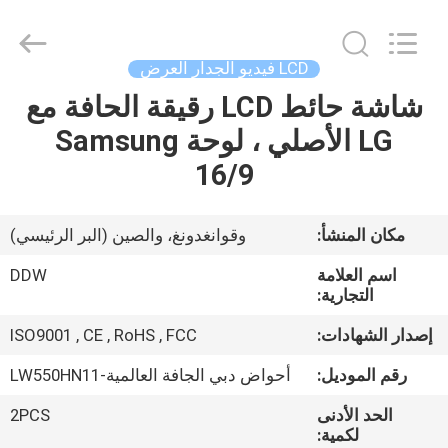
2026
Shenzhen
DDW
Technology
Co.,
LCD فيديو الجدار العرض
Ltd..
All
Rights
شاشة حائط LCD رقيقة الحافة مع
الصفحة
Reserved.
Developed
LG الأصلي ، لوحة Samsung
الرئيسية
by
ECER
16/9
منتجات
مكان المنشأ:
وقوانغدونغ، والصين (البر الرئيسي)
معلومات
اسم العلامة
DDW
عنا
التجارية:
إصدار الشهادات:
ISO9001 , CE , RoHS , FCC
جولة
رقم الموديل:
أحواض دبي الجافة العالمية-LW550HN11
في
الحد الأدنى
2PCS
المعمل
لكمية: