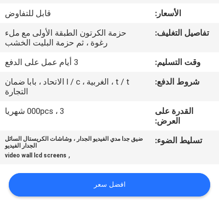
الأسعار:
قابل للتفاوض
مراقبة
تفاصيل التغليف:
حزمة الكرتون الطبقة الأولى مع ملء
الجودة
رغوة ، ثم حزمة البليت الخشب
وقت التسليم:
3 أيام عمل على الدفع
اتصل
شروط الدفع:
t / t ، الغربية ، l / c الاتحاد ، بابا ضمان
بنا
التجارة
القدرة على
3 ، 000pcs شهريا
أخبار
العرض:
تسليط الضوء:
ضيق جدا مدي الفيديو الجدار ، وشاشات الكريستال السائل
الجدار الفيديو
اطلب
,
video wall lcd screens
اقتباس
افضل سعر
CASE
CENTER