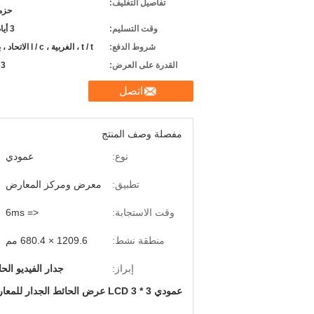
تفاصيل التغليف:
حزم
وقت التسليم:
3 أيام عمل على الدفع
شروط الدفع:
t / t ، الغربية ، l / c الاتحاد ، بابا ضمان التجارة
القدرة على العرض:
3 ، 000pcs شهريا
اتصل
مفصلة وصف المنتج
نوع:
عمودي
تطبيق:
معرض ومركز المعارض
وقت الاستجابة:
<= 6ms
منطقة نشط:
1209.6 × 680.4 مم
إبراز:
جدار الفيديو الح
عمودي 3 * 3 LCD عرض الحائط الجدار للمعارض ومركز العرض