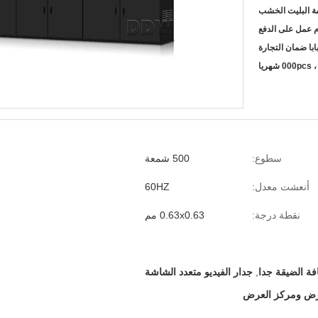
ة البليت الخشب
سطوع:
500 شمعة
أنعشت معدل:
60HZ
نقطة درجة:
0.63x0.63 مم
افة الضيقة جدا
,
جدار الفيديو متعدد الشاشة