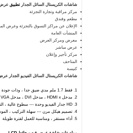
شاشات الكريستال السائل الجدار
تطبيق
عرض ا
مركز مراقبة وتجارة التجزئة
مطعم وفندق
الإعلان عن مراكز التسوق بالتجزئة وعرض الم
المنشآت العامة
معرض ومركز العرض
عرض مباشر
مركز تأجير وإعلان
المتاحف
كنيسة
شاشات الكريستال السائل الفيديو الجدار عر
1. فقط 1.7 ملم مدي ضيق جدا ، وذات جودة عالية وعملية ، وتأثير رؤية جيدة.
2.
مدخل HDMI x ، مدخل DVI ، مدخل VGA ، مدخل AV ، حلقة DP في الخرج ، خرج دخل RS232
3. HD جدار الفيديو وحدة --- سطوع عالية ، التباين العالي ، التدرج العالي.
4. تصميم هيكل مرن --- سهلة التركيب ، الموسعة ، مزيج التعسفي
5. أداء مستقر ، ومناسبة للعمل لفترة طويلة
مواصفات
شاشة عرض فيديو حائط LCD