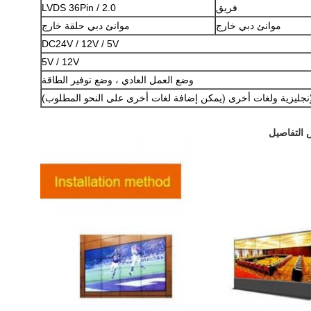
فريق
LVDS 36Pin / 2.0
إرسال
موانئ دبي خارج
موانئ دبي حلقة خارج
DC24V / 12V / 5V
5V / 12V
وضع العمل العادي ، وضع توفير الطاقة
لإنجليزية ولغات أخرى (يمكن إضافة لغات أخرى على النحو المطلوب)
 التفاصيل