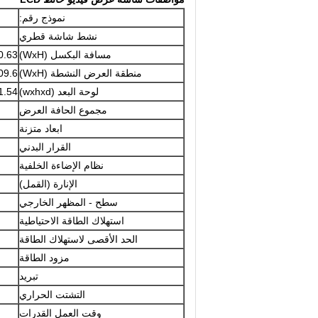
نموذج رقم:
نشط شاشة قطري
مسافة البكسل (WxH)
x0.63
منطقة العرض النشطة (WxH)
1209.6 × 4
لوحة البعد (wxhxd)
1211.54 × .34
مجموع الحافة العرض
ابعاد متزنة
القرار البدني
نظام الإضاءة الخلفية
الإنارة (القمل)
سطح - المظهر الخارجي
استهلاك الطاقة الاحتياطية
الحد الأقصى لاستهلاك الطاقة
مزود الطاقة
تبريد
التشتت الحراري
وقت العمل القدرات