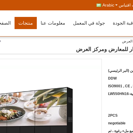
اقتباس
Arabic
بة الجودة
جولة في المعمل
معلومات عنا
منتجات
الصفح
ن (البر الرئيسي)
DDW
ISO9001 , CE ,
LW5
2PCS
negotiable
مع ملء رغوة ، ثم