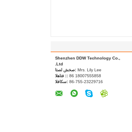
Shenzhen DDW Technology Co.,
Ltd.
Mrs. Lily Lee
اتصل شخص:
86 18007555858
الهاتف ::
86-755-23229716
الفاكس: