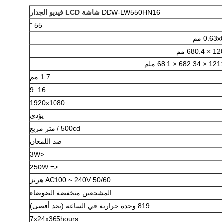
DDW-LW550HN16
شاشة LCD فيديو الجدار
55 "
0.63 مم
680. مم
682 × 68.1 ملم
1.7 مم
16: 9
1920x1080
يؤدى
500cd / متر مربع
ضد اللمعان
<3W
<= 250W
AC100 ~ 240V 50/60 هرتز
المشجعين منخفضة الضوضاء
819 وحدة حرارية في الساعة (بحد أقصى)
7x24x365hours