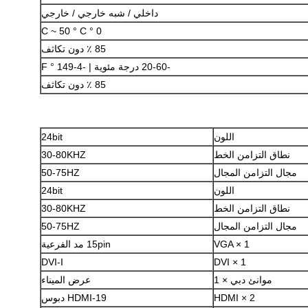
داخلي / شبه خارجي / خارجي
0 ° C ~ 50 ° C
85 ٪ دون تكاثف
-20-60 درجة مئوية |
-4-149 ° F
85 ٪ دون تكاثف
اترك رسالة
اللون
24bit
نطاق التزامن الخط
30-80KHZ
مجال التزامن المجال
50-75HZ
اللون
24bit
نطاق التزامن الخط
30-80KHZ
مجال التزامن المجال
50-75HZ
VGA × 1
15pin مد الفرعية
DVI-I
DVI × 1
موانئ دبي × 1
عرض الميناء
HDMI × 2
HDMI-19 دبوس