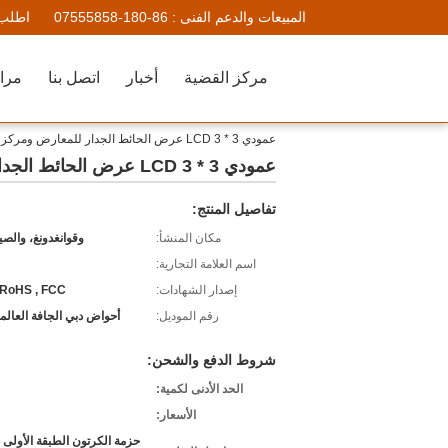
المبيعات والدعم الفنى :
86-180-07555858
اطلب 
مركز القضية
أخبار
اتصل بنا
مراق
عمودي 3 * 3 LCD عرض الحائط الجدار للمعارض ومركز العرض
عمودي 3 * 3 LCD عرض الحائط الجدار للمعارض ومركز العرض
تفاصيل المنتج:
مكان المنشأ:
وقوانغدونغ، والصي
اسم العلامة التجارية:
إصدار الشهادات:
 RoHS , FCC
رقم الموديل:
أحواض دبي الجافة العالمية-50HN16
شروط الدفع والشحن:
الحد الأدنى لكمية:
الأسعار:
حزمة الكرتون الطبقة الأولى 