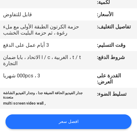
لكمية:
مراقبة
الأسعار:
قابل للتفاوض
الجودة
تفاصيل التغليف:
حزمة الكرتون الطبقة الأولى مع ملء
رغوة ، ثم حزمة البليت الخشب
اتصل
وقت التسليم:
3 أيام عمل على الدفع
بنا
شروط الدفع:
t / t ، الغربية ، l / c الاتحاد ، بابا ضمان
التجارة
أخبار
القدرة على
3 ، 000pcs شهريا
العرض:
اطلب
تسليط الضوء:
جدار الفيديو الحافة الضيقة جدا ، وجدار الفيديو الشاشة
متعددة
,
اقتباس
multi screen video wall
افضل سعر
CASE
CENTER