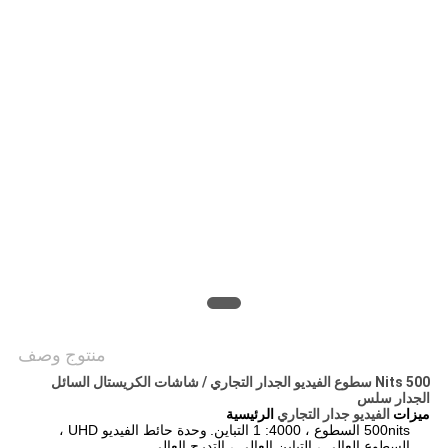
خريطة
الموقع
PRIVACY
POLICY
منتوج وصف
500 Nits سطوع الفيديو الجدار التجاري / شاشات الكريستال السائل
الجدار سلس
ميزات
الفيديو جدار التجاري
الرئيسية
500nits السطوع ، 4000: 1 التباين.
وحدة حائط الفيديو UHD ،
السطوع العالي ، التباين العالي ، التدرج العالي.