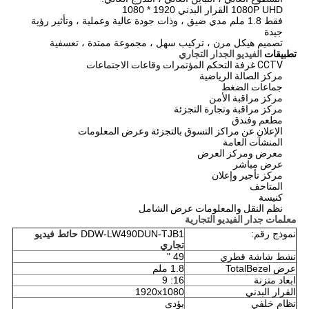
1080P UHD القرار البدني 1920 * 1080
فقط 1.8 ملم مدي ضيق ، وذات جودة عالية وعملية ، وتأثير رؤية
جيدة
تصميم هيكل مرن ، تركيب سهل ، مجموعة ممتدة ، تعسفية
تطبيقات
الفيديو الجدار التجاري
CCTV غرفة التحكم المؤتمرات وقاعات الاجتماعات
مركز الصالة الرياضية
جماعات الضغط
مركز مراقبة الأمن
مركز مراقبة وتجارة التجزئة
مطعم وفندق
الإعلان عن مراكز التسوق بالتجزئة وعرض المعلومات
المنشآت العامة
معرض ومركز العرض
عرض مباشر
مركز تأجير وإعلان
المتاحف
كنيسة
نظم النقل والمعلومات عرض الشامل
معلمات جدار الفيديو التجارية
نموذج رقم:
DDW-LW490DUN-TJB1
حائط فيديو
تجاري
نشط شاشة قطري
49 "
عرض TotalBezel
1.8 ملم
ابعاد متزنة
16: 9
القرار البدني
1920x1080
نظام خلفي
يؤدى