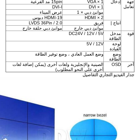
جهة
إدخال
VGA × 1
15pin مد الفرعية
تعامل
DVI-I
DVI × 1
موانئ دبي × 1
عرض الميناء
HDMI × 2
HDMI-19 دبوس
انتاج |
فريق
LVDS 36Pin / 2.0
موانئ دبي خارج
موانئ دبي حلقة خارج
قوة
مدخل
DC24V / 12V / 5V
الطاقة
لوحة
5V / 12V
القيادة
وضع
وضع العمل العادي ، وضع توفير الطاقة
الطاقة
آخر
OSD
الصينية والإنجليزية ولغات أخرى (يمكن إضافة لغات
أخرى على النحو المطلوب)
جدار الفيديو التجاري التفاصيل