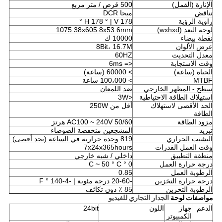
الإنارة (القمل)
500 قرص / متر مربع
تناقض
ميجا DCR
زاوية الرؤية
H 178 ° | V 178 °
لوحة البعد (wxhxd)
1075.38x605.8x53.6mm
نقطة بيضاء
10000 ك
عرض الألوان
8Bit، 16.7M
معدل التحديث
60HZ
وقت الاستجابة
<= 6ms
الحياة (ساعة)
> 60000 (ساعة)
MTBF
> 100،000 ساعة
سطح - المظهر الخارجي
ضد اللمعان
استهلاك الطاقة الاحتياطية
<3W
الحد الأقصى لاستهلاك
أقل من 250W
الطاقة
مزود الطاقة
AC100 ~ 240V 50/60 هرتز
تبريد
المشجعين منخفضة الضوضاء
التشتت الحراري
819 وحدة حرارية في الساعة (بحد أقصى)
وقت العمل القدرات
7x24x365hours
منطقة التطبيق
داخلي / شبه خارجي
درجة حرارة العمل
0 ° C ~ 50 ° C
الرطوبة العمل
0.85
درجة حرارة التخزين
-20-60 درجة مئوية |
-4-140 ° F
الرطوبة التخزين
85 ٪ دون تكاثف
مواصفات لوحة
الجدار التجاري للفيديو
الدعم
جهاز
اللون
24bit
الكمبيوتر