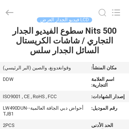
2026
Shenzhen
DDW
Technology
Co.,
LCD فيديو الجدار العرض
Ltd..
All
Rights
500 Nits سطوع الفيديو الجدار
الصفحة
Reserved.
Developed
التجاري / شاشات الكريستال
الرئيسية
by
ECER
السائل الجدار سلس
منتجات
مكان المنشأ:
وقوانغدونغ، والصين (البر الرئيسي)
معلومات
اسم العلامة
DDW
عنا
التجارية:
إصدار الشهادات:
ISO9001 , CE , RoHS , FCC
جولة
رقم الموديل:
أحواض دبي الجافة العالمية-LW490DUN-
في
TJB1
المعمل
الحد الأدنى
2PCS