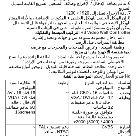
6. تدعم بطاقة الإدخال / الإخراج وظائف التشغيل السريع القابلة للتبديل
السريع
7. دقة الإخراج تصل إلى 1920 × 1200
8. إن الهيكل الخلفي للهيكل الخلفي + المكونات الإضافية ، والأداء الممتاز
للهيكل الإشعاعي ، والمضاد للغبار ، والمجهز بفلتر هواء قابل للاستبدال
يمكن أن يكون مستقرًا لفترة طويلة ، حتى في البيئات القاسية
Hd Video Wall Controller
التركيب المبسط والتفكيك
دعم إدخال مجموعة متنوعة من واجهات ومصدر إشارة.
مطابقة الميزات ، قبل الرصد.
وظيفة الصدى ، وعرض المدخلات والمخرجات مع فرضه.
نقية هندسة الأجهزة متن أي مزيج:
تصميم وحدات ، المزدوج احتياطية امدادات الطاقة الزائدة دعم النسخ
الاحتياطي الساخنة ، مروحة وغيرها من الوحدات في الإرادة ؛
دعم وحدة معالجة النظام الساخنة قابلة للتبديل ، وتوفير أنواع مختلفة
من الهيكل واللوحة ، للعملاء لتوفير التكاليف ؛
Hd فيديو الجدار تحكم
المواصفات الفنية
سلسلة
مع اتفاقية التنوع
وظيفة
لا اتفاقية التنوع
النموذج
البيولوجي
البيولوجي
وصف
4 قنوات CBD ، 16 قناة
~
16 قناة AV ، 16
وظيفة
AV ، 12 قناة VGA / DVI
قناة VGA / DVI
،
حالة 6U تدعم صفيفات
الإدخال ، حالة
12 شاشات ،
6U يدعم صفائف
متوافق مع صورة خلفية
16screens
ديناميكية عالية الدقة
4000 / (8000) x2000
إشارة
CVBS
دعم تنسيق PAL /
~
الإدخال
NTSC ، منافذ