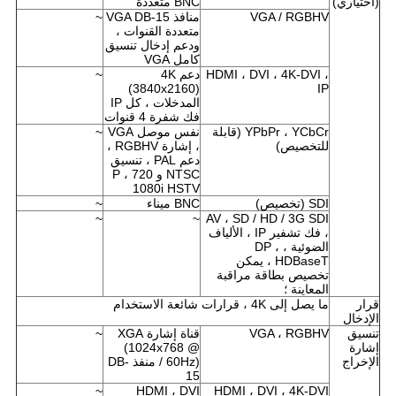
(اختياري)
BNC متعددة
VGA / RGBHV
منافذ VGA DB-15
~
متعددة القنوات ،
ودعم إدخال تنسيق
كامل VGA
HDMI ، DVI ، 4K-DVI ،
دعم 4K
~
(3840x2160)
IP
المدخلات ، كل IP
فك شفرة 4 قنوات
YPbPr ، YCbCr (قابلة
نفس موصل VGA
~
للتخصيص)
، إشارة RGBHV ،
دعم PAL ، تنسيق
NTSC و 720 P ،
1080i HSTV
SDI (تخصيص)
BNC ميناء
~
~
~
AV ، SD / HD / 3G SDI
، فك تشفير IP ، الألياف
الضوئية ، DP ،
HDBaseT ، يمكن
تخصيص بطاقة مراقبة
المعاينة ؛
قرار
ما يصل إلى 4K ، قرارات شائعة الاستخدام
الإدخال
تنسيق
VGA ، RGBHV
قناة إشارة XGA
~
إشارة
(1024x768 @
الإخراج
60Hz) / منفذ DB-
15
~
HDMI ، DVI
HDMI ، DVI ، 4K-DVI