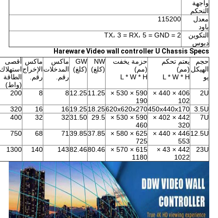
واجهة
التحكم
معدل
115200
باود
التكوين
2 = TX، 3 = RX، 5 = GND
دبوس
Hareware Video wall controller U Chassis Specs
حجم
يعتم تحكم
حزمة يخفت
NW
GW
ماكس
ماكس
أقصى
الهيكل
(مم)
(مم)
(كلغ)
(كلغ)
المدخلات
الإخراج
استهلاك
يو
L * W * H
L * W * H
رقم.
رقم.
الطاقة
(واط)
200
8
8
12.25
11.25
590 × 530 ×
406 × 440 ×
2U
190
102
320
16
16
19.25
18.25
620x620x270
450x440x170
3.5U
400
32
32
31.50
29.5
590 × 530 ×
442 × 402 ×
7U
460
320
750
68
71
39.85
37.85
625 × 580 ×
446 × 440 ×
12.5U
725
553
1300
140
143
82.46
80.46
615 × 570 ×
442 × 43 ×
23U
1180
1022