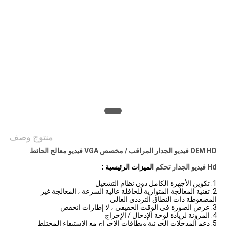
خريطة
الموقع
PRIVACY
POLICY
منتوج وصف
OEM HD فيديو الجدار المراقب / مخصص VGA فيديو معالج الحائط
Hd فيديو الجدار تحكم
الميزات
الرئيسية
:
1. تكوين الأجهزة الكامل دون نظام التشغيل
2. تقنية المعالجة المتوازية للحافلة عالية السرعة ، المعالجة غير
المضغوطة ذات النطاق الترددي العالي
3. عرض الصورة في الوقت الحقيقي ، لا إطارات انخفض
4. المرونة لزيادة لوحة الإدخال / الإخراج
5. دعم المدخلات الجزئية وبطاقات الإخراج مع الاستيفاء المختلط