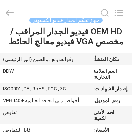
DDW
Technology
Co.,
Ltd..
All
جهاز تحكم الجدار فيديو الكمبيوتر
Rights
Reserved.
OEM HD فيديو الجدار المراقب /
الصفحة
Developed
by
ECER
مخصص VGA فيديو معالج الحائط
الرئيسية
منتجات
مكان المنشأ:
وقوانغدونغ ، والصين (البر الرئيسي)
اسم العلامة
DDW
معلومات
التجارية:
عنا
إصدار الشهادات:
ISO9001 ,CE , RoHS , FCC , 3C
رقم الموديل:
أحواض دبي الجافة العالمية-VPH0404
جولة
الحد الأدنى
تفاوض
في
لكمية:
المعمل
الأسعار:
قابل للتفاوض