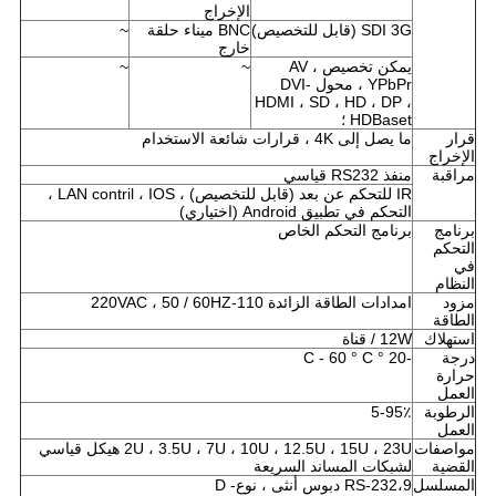
الإخراج
SDI 3G (قابل للتخصيص)
BNC ميناء حلقة
~
خارج
يمكن تخصيص AV ،
~
~
YPbPr ، محول DVI-
HDMI ، SD ، HD ، DP ،
HDBaset ؛
قرار
ما يصل إلى 4K ، قرارات شائعة الاستخدام
الإخراج
مراقبة
منفذ RS232 قياسي
IR للتحكم عن بعد (قابل للتخصيص) ، LAN contril ، IOS ،
التحكم في تطبيق Android (اختياري)
برنامج
برنامج التحكم الخاص
التحكم
في
النظام
مزود
امدادات الطاقة الزائدة 110-220VAC ، 50 / 60HZ
الطاقة
استهلاك
12W / قناة
درجة
-20 ° C - 60 ° C
حرارة
العمل
الرطوبة
5-95٪
العمل
مواصفات
2U ، 3.5U ، 7U ، 10U ، 12.5U ، 15U ، 23U هيكل قياسي
القضية
لشبكات المساند السريعة
المسلسل
RS-232،9 دبوس أنثى ، نوع- D