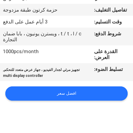
تفاصيل التغليف:
حزمة كرتون طبقة مزدوجة
مراقبة
وقت التسليم:
3 أيام عمل على الدفع
الجودة
شروط الدفع:
t / t ، l / c ، ويسترن يونيون ، بابا ضمان
التجارة
اتصل
القدرة على
1000pcs/month
بنا
العرض:
تسليط الضوء:
,
تجهيز مرئي لجدار الفيديو ، جهاز عرض متعدد للتحكم
أخبار
multi display controller
اطلب
افضل سعر
اقتباس
CASE
CENTER