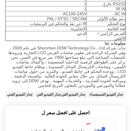
RS232 خارج
2
1
IR IN
AC100-240V
AC IN
دعم نظام الألوان
PAL / NTSC / SECAM
نوع التحكم
IR عن بعد والتحكم في البرمجيات
لغة القائمة
الإنجليزية
العرض الرأسي /
الدعم
الأفقي
معلومات عنا
بدأت شركة Shenzhen DDW Technology Co.، Ltd في عام 2009 ،
وهي الشركة الرائدة في تطوير شاشات العرض LCD التجارية وتزويدها
بالمنشآت الصناعية التي تبلغ مساحتها 7000 متر مربع في الصين.
نحن
نركز على الطواطم الرقمية الداخلية المخصصة ، وأكشاك شاشات
اللمس ، وشاشات الكريستال السائل الممدودة ، ونظام حائط الفيديو
LCD ، ووحدة التحكم في حائط الفيديو ، والمزيد من حلول شاشات
الكريستال السائل.
من خلال معايير الجودة العالية ، والصنعة الدقيقة ،
ومراقبة الجودة الصارمة ، والخدمات المهنية ، تهدف DDW إلى تزويد
عملائنا والموزعين والموردين بالتعاون المربح للجانبين.
جدار الفيديو الفسيفساء
جدار الفيديو الفن,جدار الفيديو الفن
جدار الفيديو الفني
احصل على افضل سعر ل