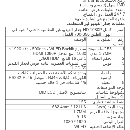
زمن الاستجابة: ms 6ms.
MD السهل (تصميم وحدات)
متعدد الطبقات عرض القائمة.
7 * 24 العمل دون انقطاع.
وافرة المدمج في إشارة واجهة
معلمات جدار الفيديو غير المنتظمة:
اسم
كامل HD 1080P جدار الفيديو غير النظامية داخلي / شبه في
الهواء الطلق 350-700 القمل
رقم
المكونات
الوصف
الصنف.
1
55 "سامسونج
سطوع 500nits ، WLED Backlit ، دقة 1920 ×
1.7MM مدي
1080 ، مع مدخل HDMI 1080P
2
تحكم النظام
1 في 16 الناتج HDMI الخائن
3
قوس
من الملوثات العضوية الثابتة قوس لجدار الفيديو
LCD 55 "
4
ملحقات
وحدة تحكم الأشعة تحت الحمراء ، كابلات
قياسيه
الكهرباء ، كابلات RJ45 ، موصل RS232-RJ45
5
التعبئة
4/5 شاشات في 1 حالة خشبية
لوحة المواصفات
تكنولوجيا شاشات
سامسونج الأصلي DID LCD
الكريستال السائل
نشط شاشة قطري
55 "
لوحة البعد (wxh)
1211.6 * 682.4mm
مجموع الحافة العرض
1.7MM
ابعاد متزنة
16: 9
القرار البدني
1920 * 1080
نظام الإضاءة الخلفية
WLED