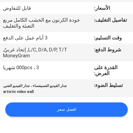
الأسعار:
قابل للتفاوض
مراقبة
تفاصيل التغليف:
جودة الكرتون مع الخشب الكامل مربع
الجودة
التعبئة والتغليف
وقت التسليم:
3 أيام عمل على الدفع
اتصل
شروط الدفع:
L/C, D/A, D/P, T/T, إتحاد غربيّ,
بنا
MoneyGram
القدرة على
3 ، 000pcs شهريا
أخبار
العرض:
تسليط الضوء:
,
جدار الفيديو الفسيفساء ، جدار الفيديو الفني
اطلب
artistic video wall
اقتباس
افضل سعر
CASE
CENTER