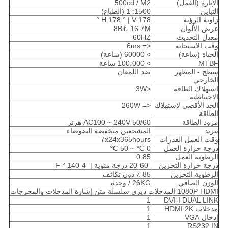
الإنارة (القمل)
500cd / M2
التباين
1500: 1 (الطباع)
زاوية الرؤية
H 178 ° | V 178 °
عرض الألوان
8Bit، 16.7M
معدل التحديث
60HZ
وقت الاستجابة
<= 6ms
الحياة (ساعة)
> 60000 (ساعة)
MTBF
> 100،000 ساعة
سطح - المظهر
ضد اللمعان
الخارجي
استهلاك الطاقة
<3W
الاحتياطية
الحد الأقصى لاستهلاك
<= 260W
الطاقة
مزود الطاقة
AC100 ~ 240V 50/60 هرتز
تبريد
المشجعين منخفضة الضوضاء
وقت العمل القدرات
7x24x365hours
درجة حرارة العمل
0 ℃ ~ 50 ℃
الرطوبة العمل
0.85
درجة حرارة التخزين
-20-60 درجة مئوية |
-4-140 ° F
الرطوبة التخزين
85 ٪ دون تكاثف
الوزن الصافي
26KG / وحدة
1080P HDMI المدخلات ديزي سلسلة متن إشارة المدخلات والمخرجات
1
DVI-I DUAL LINK
مدخلات HDMI 2K
1
إدخال VGA
1
1
RS232 IN