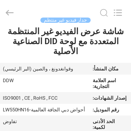
DDW
Technology
Co.,
Ltd..
All
جدار فيديو غير منتظم
Rights
Reserved.
شاشة عرض الفيديو غير المنتظمة
الصفحة
Developed
by
ECER
المتعددة مع لوحة DID الصناعية
الرئيسية
الأصلية
منتجات
مكان المنشأ:
وقوانغدونغ ، والصين (البر الرئيسي)
معلومات
اسم العلامة
DDW
عنا
التجارية:
إصدار الشهادات:
ISO9001 , CE , RoHS , FCC
جولة
رقم الموديل:
أحواض دبي الجافة العالمية-LW550HN16
في
الحد الأدنى
تفاوض
المعمل
لكمية: