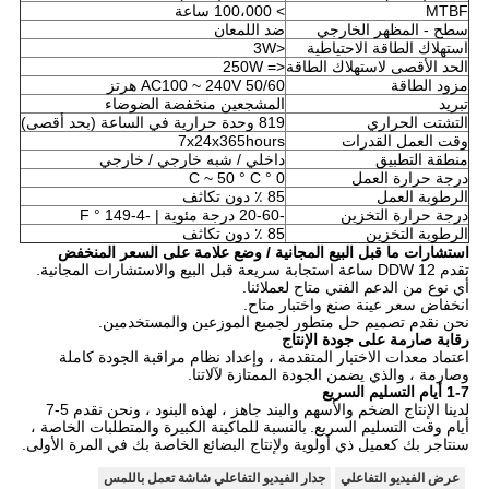
MTBF
> 100،000 ساعة
سطح - المظهر الخارجي
ضد اللمعان
استهلاك الطاقة الاحتياطية
<3W
الحد الأقصى لاستهلاك الطاقة
<= 250W
مزود الطاقة
AC100 ~ 240V 50/60 هرتز
تبريد
المشجعين منخفضة الضوضاء
التشتت الحراري
819 وحدة حرارية في الساعة (بحد أقصى)
وقت العمل القدرات
7x24x365hours
منطقة التطبيق
داخلي / شبه خارجي / خارجي
درجة حرارة العمل
0 ° C ~ 50 ° C
الرطوبة العمل
85 ٪ دون تكاثف
درجة حرارة التخزين
-20-60 درجة مئوية |
-4-149 ° F
الرطوبة التخزين
85 ٪ دون تكاثف
استشارات ما قبل البيع المجانية / وضع علامة على السعر المنخفض
تقدم DDW 12 ساعة استجابة سريعة قبل البيع والاستشارات المجانية.
أي نوع من الدعم الفني متاح لعملائنا.
انخفاض سعر عينة صنع واختبار متاح.
نحن نقدم تصميم حل متطور لجميع الموزعين والمستخدمين.
رقابة صارمة على جودة الإنتاج
اعتماد معدات الاختبار المتقدمة ، وإعداد نظام مراقبة الجودة كاملة
وصارمة ، والذي يضمن الجودة الممتازة لآلاتنا.
1-7 أيام التسليم السريع
لدينا الإنتاج الضخم والأسهم والبند جاهز ، لهذه البنود ، ونحن نقدم 5-7
أيام وقت التسليم السريع.
بالنسبة للماكينة الكبيرة والمتطلبات الخاصة ،
سنتاجر بك كعميل ذي أولوية ولإنتاج البضائع الخاصة بك في المرة الأولى.
عرض الفيديو التفاعلي
جدار الفيديو التفاعلي شاشة تعمل باللمس