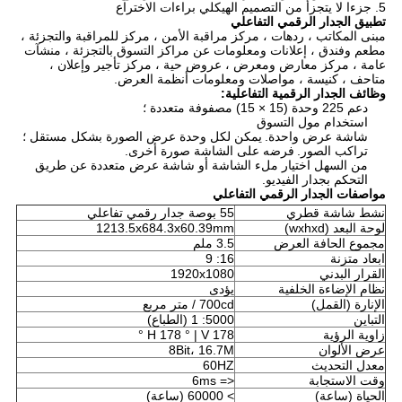
5. جزءا لا يتجزأ من التصميم الهيكلي براءات الاختراع
تطبيق الجدار الرقمي التفاعلي
مبنى المكاتب ، ردهات ، مركز مراقبة الأمن ، مركز للمراقبة والتجزئة ،
مطعم وفندق ، إعلانات ومعلومات عن مراكز التسوق بالتجزئة ، منشآت
عامة ، مركز معارض ومعرض ، عروض حية ، مركز تأجير وإعلان ،
متاحف ، كنيسة ، مواصلات ومعلومات أنظمة العرض.
وظائف الجدار الرقمية التفاعلية:
دعم 225 وحدة (15 × 15) مصفوفة متعددة ؛
استخدام مول التسوق
شاشة عرض واحدة.
يمكن لكل وحدة عرض الصورة بشكل مستقل ؛
تراكب الصور.
فرضه على الشاشة صورة أخرى.
من السهل اختيار ملء الشاشة أو شاشة عرض متعددة عن طريق
التحكم بجدار الفيديو.
مواصفات الجدار الرقمي التفاعلي
نشط شاشة قطري
55 بوصة جدار رقمي تفاعلي
لوحة البعد (wxhxd)
1213.5x684.3x60.39mm
مجموع الحافة العرض
3.5 ملم
ابعاد متزنة
16: 9
القرار البدني
1920x1080
نظام الإضاءة الخلفية
يؤدى
الإنارة (القمل)
700cd / متر مربع
التباين
5000: 1 (الطباع)
زاوية الرؤية
H 178 ° | V 178 °
عرض الألوان
8Bit، 16.7M
معدل التحديث
60HZ
وقت الاستجابة
<= 6ms
الحياة (ساعة)
> 60000 (ساعة)