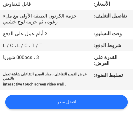
الأسعار:
قابل للتفاوض
مراقبة
تفاصيل التغليف:
حزمة الكرتون الطبقة الأولى مع ملء
رغوة ، ثم حزمة لوح خشبي
الجودة
وقت التسليم:
3 أيام عمل على الدفع
اتصل
شروط الدفع:
L / C ، L / C ، T / T
بنا
القدرة على
3 ، 000pcs شهريا
العرض:
أخبار
تسليط الضوء:
عرض الفيديو التفاعلي ، جدار الفيديو التفاعلي شاشة تعمل
باللمس
,
interactive touch screen video wall
اطلب
اقتباس
افضل سعر
CASE
CENTER