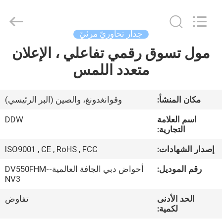
2026
Shenzhen
DDW
Technology
Co.,
جدار تحاوريّ مرئيّ
Ltd..
All
Rights
مول تسوق رقمي تفاعلي ، الإعلان
الصفحة
Reserved.
Developed
متعدد اللمس
الرئيسية
by
ECER
منتجات
مكان المنشأ:
وقوانغدونغ، والصين (البر الرئيسي)
اسم العلامة
DDW
معلومات
التجارية:
عنا
إصدار الشهادات:
ISO9001 , CE , RoHS , FCC
رقم الموديل:
أحواض دبي الجافة العالمية-DV550FHM-
جولة
NV3
في
الحد الأدنى
تفاوض
لكمية:
المعمل