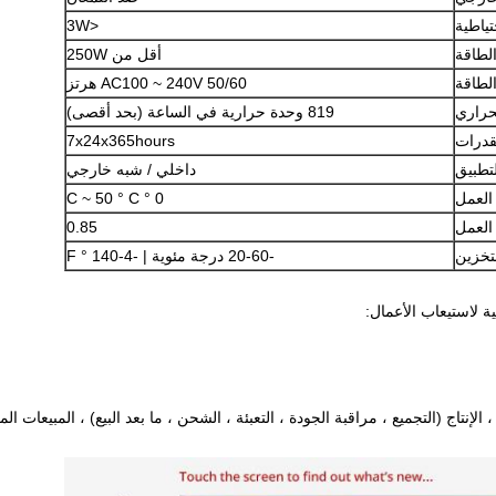
تياطية
<3W
لطاقة
أقل من 250W
لطاقة
AC100 ~ 240V 50/60 هرتز
إرسال
حراري
819 وحدة حرارية في الساعة (بحد أقصى)
قدرات
7x24x365hours
تطبيق
داخلي / شبه خارجي
العمل
0 ° C ~ 50 ° C
العمل
0.85
تخزين
-20-60 درجة مئوية |
-4-140 ° F
ة لاستيعاب الأعمال:
لإنتاج (التجميع ، مراقبة الجودة ، التعبئة ، الشحن ، ما بعد البيع) ، المبيعات الم