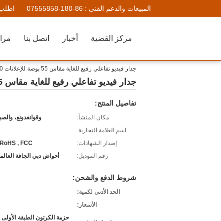
المبيعات والدعم الفنى :
86-180-07555858
اطلب 
مركز القضية
أخبار
اتصل بنا
مراق
جدار فيديو تفاعلي رفيع للغاية مقاس 55 بوصة للإعلانات 1920x1080
جدار فيديو تفاعلي رفيع للغاية مقاس 55 بوصة للإعلانات 1920x1080
تفاصيل المنتج:
مكان المنشأ:
وقوانغدونغ، والصي
اسم العلامة التجارية:
إصدار الشهادات:
 RoHS , FCC
رقم الموديل:
أحواض دبي الجافة العالمية-50HN16
شروط الدفع والشحن:
الحد الأدنى لكمية:
الأسعار:
حزمة الكرتون الطبقة الأولى 