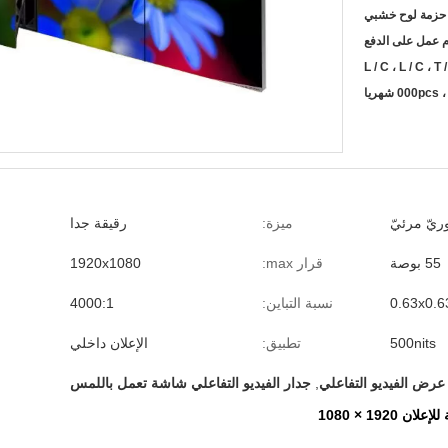
حزمة لوح خشبي
L / C ، L / C ، T 
ريّ مرئيّ
ميزة:
رقيقة جدا
55 بوصة
قرار max:
1920x1080
0.63x0.
نسبة التباين:
4000:1
500nits
تطبيق:
الإعلان داخلي
عرض الفيديو التفاعلي
,
جدار الفيديو التفاعلي شاشة تعمل باللمس