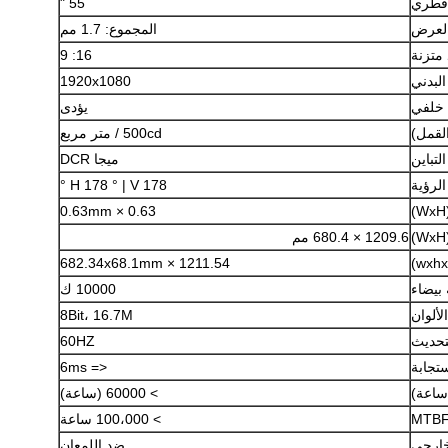
قطري
55 "
لعرض
المجموع: 1.7 مم
 متزنة
16: 9
البدني
1920x1080
 خلفي
يؤدى
القمل)
500cd / متر مربع
التباين
ميجا DCR
الرؤية
H 178 ° | V 178 °
اترك رسالة
0.63 × 0.63mm
1209.6 × 680.4 مم
1211.54 × 682.34x68.1mm
بيضاء
10000 ك
ألوان
8Bit، 16.7M
تحديث
60HZ
تجابة
<= 6ms
(ساعة)
> 60000 (ساعة)
MTB
> 100،000 ساعة
خارجي
ضد اللمعان