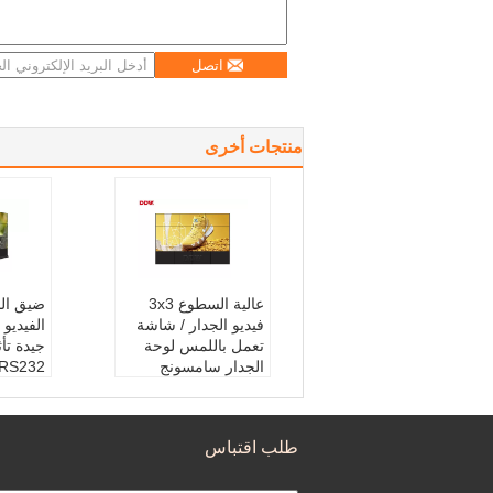
اتصل
منتجات أخرى
عالية السطوع 3x3
ضيق الج
فيديو الجدار / شاشة
الفيديو 
تعمل باللمس لوحة
جيدة تأ
الجدار سامسونج
RS232
اسم المنتج:
الجدار الفي
اسم:
جد
ديو 3 × 3
ئيّ
لوجة:
لوحة سامسونج
ميزة:
ا
طلب اقتباس
مجموع الحافة المادية:
ديزي س
5.3 مم
لقة
اللون:
إلى 8bit، 16.7
تحكم ط