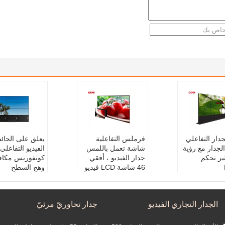
دار التفاعلي
فرملس التفاعلية
يعلق على الحائ
الجدار مع رؤية
شاشة تعمل باللمس
الفيديو التفاعلي
ثير تحكم
جدار الفيديو ، أفقي
كونفورنس مكاف
46 شاشة LCD فيديو
وهج السطح
ار تحاوريّ مر
الجدار
اسم المنتج:
جدار
اسم المنتج:
التفاعلية
ريّ مرئيّ
لحافة الضيقة
شاشة تعمل باللمس ج
اكتب:
معلقة على
الجدار التجاري الفيديو
جدار تحاوريّ مرئيّ
لسلة:
RJ45 ح
دار الفيديو
ئط
ميزة:
بدون إطار
القرار:
1920*1080
ريقة:
السيطر
بحجم:
46 شاشة LCD
تطبيق:
غرفة الم