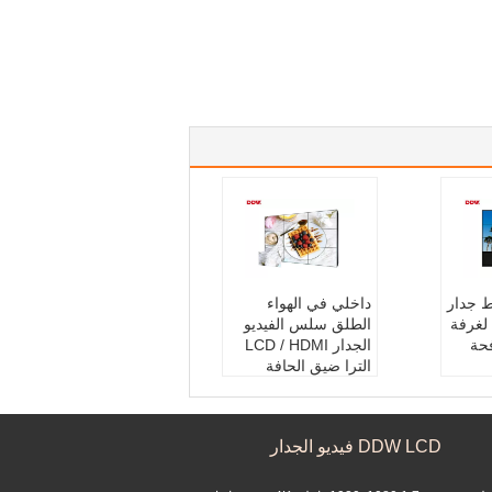
ط جدار
داخلي في الهواء
 لغرفة
الطلق سلس الفيديو
حة
الجدار LCD / HDMI
الترا ضيق الحافة
 تحاو
الفيديو الجدار
اسم المنتج:
جدار فيدي
 الحا
و LCD سلس
DDW LCD فيديو الجدار
تطبيق:
داخلي وخارج
ي
ؤتمرا
الدقة:
1920 * 1080