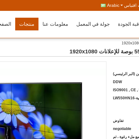
اقتباس
Arabic
بة الجودة
جولة في المعمل
معلومات عنا
منتجات
الصفح
ن (البر الرئيسي)
DDW
ISO9001 , CE ,
LW5
تفاوض
negotiable
مع ملء رغوة ، ثم