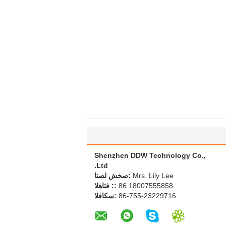
Shenzhen DDW Technology Co.,
Ltd.
Mrs. Lily Lee
اتصل شخص:
86 18007555858
الهاتف ::
86-755-23229716
الفاكس: