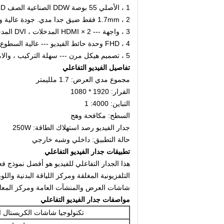
1 ، الأصلي 55 بوصة DDW الصناعية الصف LCD لوحة الحائط ، 16: 9 LG A-Si TFT-LCD
2 ، 1.7mm فقط ضيق جدا مدي. جودة عالية وعملية ، وتأثير رؤية جيدة.
3 ، واجهة --- 2 × HDMI المدخلات ، DVI المدخلات ، إدخال VGA ، AV المدخلات ، حلقة DP في حلقة خارج ، خرج الإدخال RS232
4 ، FHD وحدة حائط الفيديو --- عالية السطوع والتباين العالي ، التدرج العالي.
5 ، تصميم هيكل مرن --- سهلة التركيب ، والامتداد ، والجمع التعسفي
تفاصيل الفيديو التفاعلي
مجموع مدي العرض: 1.7 ملليمتر
القرار: 1920 * 1080
التباين: 4000: 1
السطح: مكافحة وهج
جدار الفيديو رصد استهلاك الطاقة: 250W
حالة التطبيق: داخلي وشبه خارجي
تطبيقات جدار الفيديو التفاعلي
هذا الجدار التفاعلي للفيديو هو أفضل نموذج 
التلفزيونية المغلقة ومركز اللياقة البدنية وال
شاشات العرض والمنشآت العامة ومركز المعارض
مواصفات جدار الفيديو التفاعلي
تكنولوجيا شاشات الكريستال ا