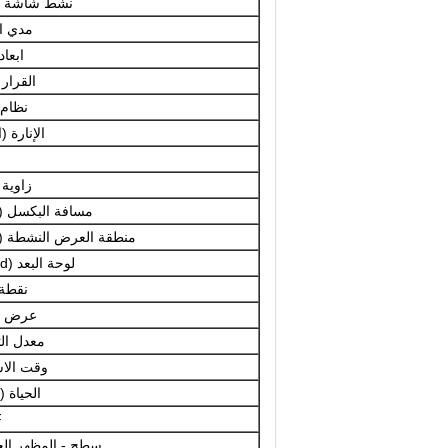
نشط شاشة 
مدي ا
ابعاد
القرار 
نظام
الإنارة (
زاوية 
مسافة البكسل (WxH)
منطقة العرض النشطة (WxH)
لوحة البعد (wxhxd)
نقطة 
عرض ال
معدل ال
وقت الاس
الحياة 
F
سطح - المظهر ال