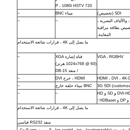
720 P ، 1080i HSTV
SDI (تخصيص)
ميناء BNC
~
AV ، SD / HD / 3 فك ، والألياف البصرية ،
~
~
 يمكن تخصيص بطاقة مراقبة
المعاينة.
ما يصل إلى 4K ، قرارات شائعة الاستخدام
VGA ، RGBHV
قناة إشارة XGA
~
اترك رسالة
(1024x768 @ 60 هرتز)
/ منفذ DB-15
HDMI ، DVI ، 4K-
HDMI ، خرج DVI
~
3G SDI (customza
BNC ميناء حلقة خارج
~
يمكن تخصيص AV و YPbPr و DVI-HDMI و SD و HD
~
~
و DP و HDBaset ؛
ما يصل إلى 4K ، قرارات شائعة الاستخدام
منفذ RS232 قياسي
الأشعة تحت الحمراء للتحكم عن بعد (customzable) ، lan contril ، ios ، الروبوت app التحكم