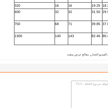
320
16
16
19.25
18.
400
32
32
31.50
29.
750
68
71
39.85
37.
1300
140
143
82.46
80.
,
فيديو الجدار
معالج عرض متعدد