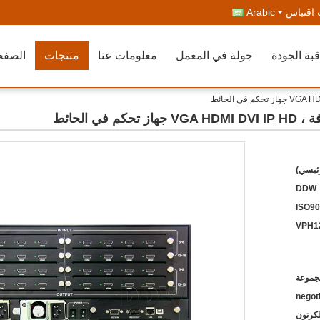
اقتباس
Arabic
بة الجودة
جولة في المعمل
معلومات عنا
منتجات
الصفح
 الحائط
رئيسي)
DDW
ISO90
negot
كرتون