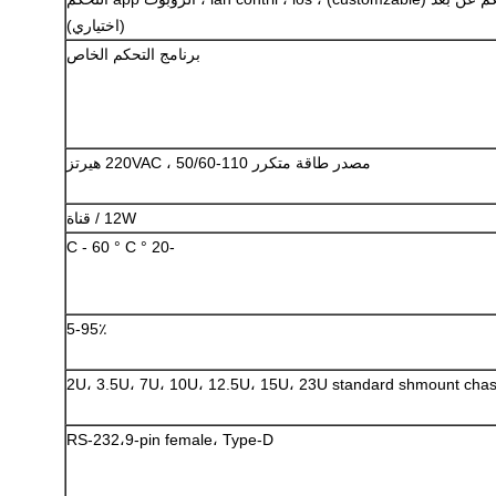
(اختياري)
برنامج التحكم الخاص
إرسال
مصدر طاقة متكرر 110-220VAC ، 50/60 هيرتز
12W / قناة
-20 ° C - 60 ° C
5-95٪
2U، 3.5U، 7U، 10U، 12.5U، 15U، 23U standard shmount chas
RS-232،9-pin female، Type-D