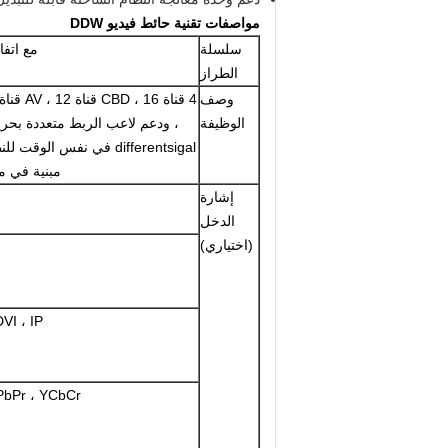
مواصفات تقنية
حائط فيديو DDW
سلسلة
مع اتفا
الطراز
وصف
الوظيفة
، ودعم لاعب الربط متعددة بحري
differentsigal في نفس ال
مبنية في 
إشارة
الدخل
(اختياري)
VI ، IP
YPbPr ، YCbCr (قابل للتخ