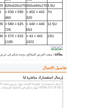
25
620x620x270
450x440x170
3.5U
5
590 × 530 ×
442 × 402 ×
7U
460
320
85
625 × 580 ×
446 × 440 ×
12.5U
725
553
46
615 × 570 ×
442 × 43 ×
23U
1180
1022
,
بطاقة:
متعدد العرض المعالج
وحدة تحكم في عرض ال
تفاصيل الاتصال
إرسال استفسارك مباشرة لنا