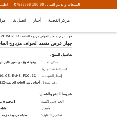
المبيعات والدعم الفنى :
86-180-07555858
اطلب 
مركز القضية
أخبار
اتصل بنا
مراق
جهاز عرض متعدد الحواف مزدوج الحافة ، VGA HDMI DVI IP HD جهاز تحكم في الحائط
جهاز عرض متعدد الحواف مزدوج الحافة ، VGA HDMI DVI IP HD جهاز تحكم في
تفاصيل المنتج:
مكان المنشأ:
وقوانغدونغ ، والصين (البر ال
اسم العلامة التجارية:
إصدار الشهادات:
01 ,CE , RoHS , FCC , 3C
رقم الموديل:
أحواض دبي الجافة العالمية-VPH1212
شروط الدفع والشحن:
الحد الأدنى لكمية:
1 مجموعة/مجموعة
الأسعار:
iable
تفاصيل التغليف:
طبقة مزدوجة حزمة ال