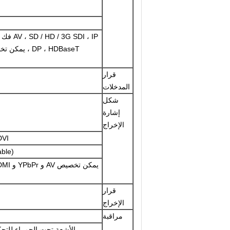
G SDI ، IP
DP ، HDBaseT ،
قرار
المدخلات
شكل
إشارة
الإخراج
DVI
ble)
قرار
الإخراج
مراقبة