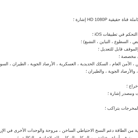
يقية HD 1080P إشارة ؛
 ، السطوع ، التباين ، التشبع) ؛
الموقف قابل للتعديل ؛
ن مخصصة ؛
 ، الأمن العام ، السكك الحديدية ، العسكرية ، الأرصاد الجوية ، الطيران ، السو
والأرصاد الجوية ، والطيران ؛
خراج ؛
 ومصدر إشارة ؛
لمخرجات بتراكب ؛
 من الطاقة دعم النسخ الاحتياطي الساخن ، مروحة والوحدات الأخرى في الإرا
، وتوفير أنواع مختلفة من الهيكل والهيكل ، للعملاء لتوفير التكاليف ؛