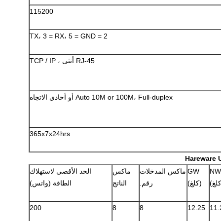
115200
2 = TX، 3 = RX، 5 = GND
RJ-45 أنثى ، TCP / IP
Auto 10M or 100M، Full-duplex أو أحادي الاتجاه
365x7x24hrs
NW
GW
ماكس المدخلات
ماكس
الحد الأقصى لاستهلاك
لغ)
(كلغ)
رقم.
الناتج
الطاقة (واتس)
200
8
8
12.25
11.