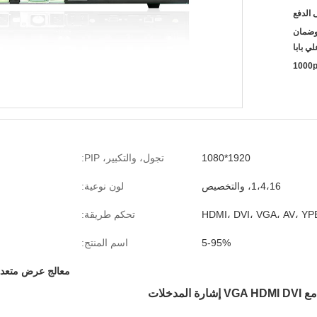
ن ، وضمان
لي بابا
1000p
1920*1080
تجول، والتكبير، PIP:
1،4،16، والتخصيص
لون نوعية:
HDMI، DVI، VGA، AV، YP
تحكم طريقة:
5-95%
اسم المنتج:
معالج عرض متعدد
دخلات