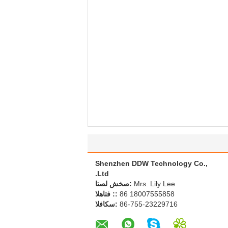
Shenzhen DDW Technology Co.,
Ltd.
Mrs. Lily Lee
اتصل شخص:
86 18007555858
الهاتف ::
86-755-23229716
الفاكس: