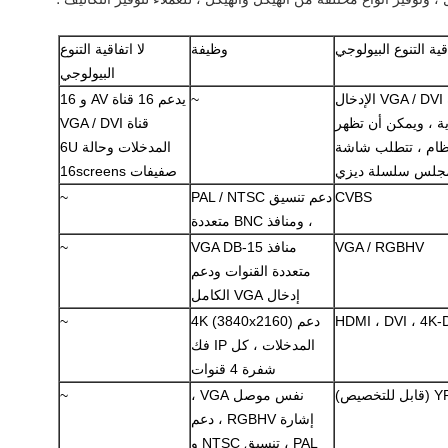
قية التنوع البيولوجي
وظيفة
لا اتفاقية التنوع
البيولوجي
4 قناة CBD ، 16 قناة AV ، 12 قناة VGA / DVI الإدخال
~
يدعم 16 قناة AV و 16
ة ، ويمكن أن تظهر
قناة VGA / DVI
وقت للنظام ، تتطلب شاشة
المدخلات وحالة 6U
مجلس سلسلة ديزي
صفيفات 16screens
CVBS
دعم تنسيق PAL / NTSC
~
، ومنافذ BNC متعددة
VGA / RGBHV
منافذ VGA DB-15
~
متعددة القنوات ودعم
إدخال VGA الكامل
HDMI ، DVI ، 4K-D
دعم 4K (3840x2160)
~
المدخلات ، كل IP فك
شفرة 4 قنوات
صيص)
نفس موصل VGA ،
~
إشارة RGBHV ، دعم
PAL ، تنسيق NTSC و