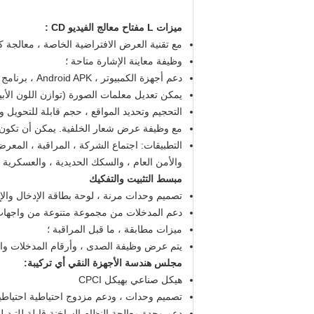
ميزات
L
مفتاح معالج الفيديو
CD
:
مع تقنية العرض الافتراضية الخاصة ، معالجة كاملة قناة حق
وظيفة معاينة الإشارة متاحة ؛
دعم أجهزة الكمبيوتر ، Android APK ، برنامج التحكم في تطبيقات iOS ؛
يمكن تعديل معلمات الصورة (توازن اللون الأبيض
التحجيم وتحديد المواقع ، حجم قابلة للتحويل و
مع وظيفة عرض شعار الخلفية. يمكن أن تكو
التطبيقات: اجتماع الشركة ، المراقبة ، المعرض
والأمن العام ، والسكك الحديدية ، والعسكرية ، 
مبسط التثبيت والتفكيك
تصميم وحدات مرنة ، لوحة بطاقة الإدخال والإ
دعم المدخلات من مجموعة متنوعة من واجهات
ميزات مطابقة ، ما قبل المراقبة ؛
يتم عرض وظيفة الصدى ، وأرقام المدخلات وا
مجلس هندسة الأجهزة النقي أي تركيبة:
هيكل صناعي بهيكل CPCI
تصميم وحدات ، ودعم مزدوج احتياطية احتياطية
دعم وحدة معالجة النظام الساخنة قابلة للتبديل 