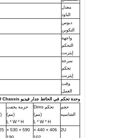
معدل
الباود
دبوس
التكوين
واجهة
التحكم
إيثرنت
سرعة
تحكم
إيثرنت
وقت
العمل
وحدة تحكم في الحائط جدار فيديو Hareware U Chassis
حجم
تحكم Dims
حزمة يخفت
الشاسيه
(مم)
(مم)
(ك
L * W * H
L * W * H
25
590 × 530 ×
406 × 440 ×
2U
190
102