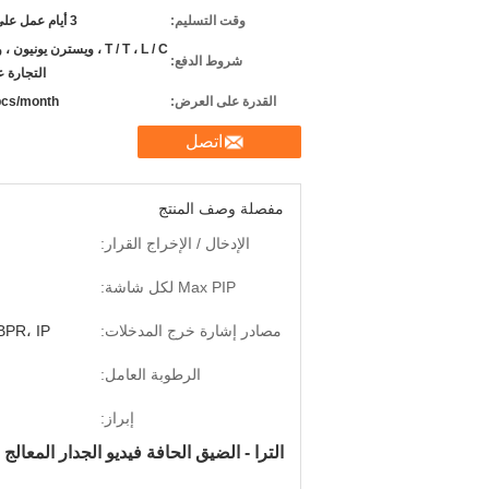
وقت التسليم:
3 أيام عمل على الدفع
T / T ، L / C ، ويسترن يونيو
شروط الدفع:
التجارة ع
القدرة على العرض:
cs/month
اتصل
مفصلة وصف المنتج
الإدخال / الإخراج القرار:
Max PIP لكل شاشة:
مصادر إشارة خرج المدخلات:
BPR، IP
الرطوبة العامل:
إبراز:
الترا - الضيق الحافة فيديو الجدار المعالج مع VGA HDMI DVI إشارة الم