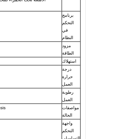
برنامج
التحكم
في
النظام
مزود
الطاقة
استهلاك
درجة
حرارة
العمل
رطوبة
العمل
مواصفات
sis
الحالة
واجهة
التحكم
التسلسلي